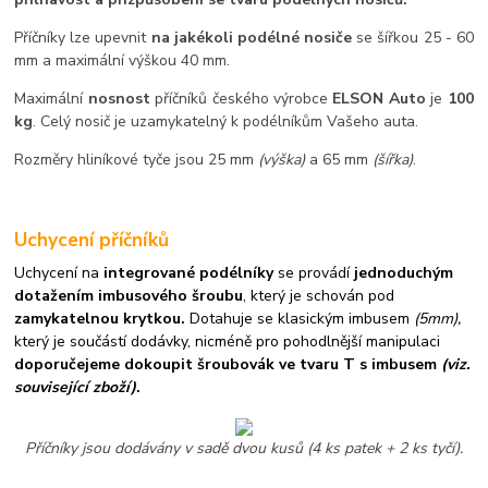
Příčníky lze upevnit
na jakékoli podélné nosiče
se šířkou 25 - 60
mm a maximální výškou 40 mm.
Maximální
nosnost
příčníků českého výrobce
ELSON Auto
je
100
kg
. Celý nosič je uzamykatelný k podélníkům Vašeho auta.
Rozměry hliníkové tyče jsou 25 mm
(výška)
a 65 mm
(šířka)
.
Uchycení příčníků
Uchycení na
integrované podélníky
se provádí
jednoduchým
dotažením imbusového šroubu
, který je schován pod
zamykatelnou krytkou.
Dotahuje se klasickým imbusem
(5mm),
který je součástí dodávky, nicméně pro pohodlnější manipulaci
doporučejeme dokoupit šroubovák ve tvaru T s imbusem
(viz.
související zboží)
.
Příčníky jsou dodávány v sadě dvou kusů (4 ks patek + 2 ks tyčí).