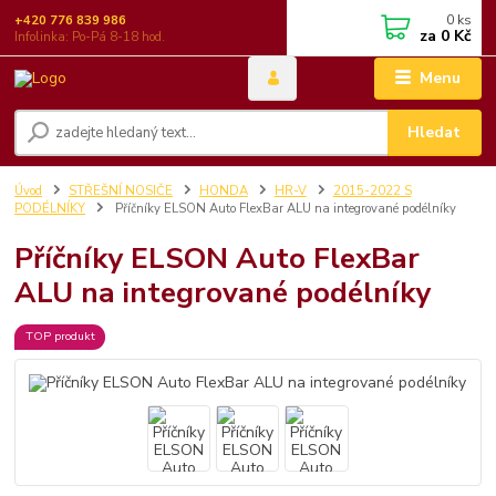
0
ks
+420 776 839 986
za
0 Kč
Infolinka: Po-Pá 8-18 hod.
Menu
Hledat
Úvod
STŘEŠNÍ NOSIČE
HONDA
HR-V
2015-2022 S
PODÉLNÍKY
Příčníky ELSON Auto FlexBar ALU na integrované podélníky
Příčníky ELSON Auto FlexBar
ALU na integrované podélníky
TOP produkt