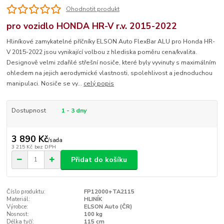
Ohodnotit produkt
pro vozidlo HONDA HR-V r.v. 2015-2022
Hliníkové zamykatelné příčníky ELSON Auto FlexBar ALU pro Honda HR-
V 2015-2022 jsou vynikající volbou z hlediska poměru cena/kvalita.
Designově velmi zdařilé střešní nosiče, které byly vyvinuty s maximálním
ohledem na jejich aerodymické vlastnosti, spolehlivost a jednoduchou
manipulaci. Nosiče se vy...
celý popis
Dostupnost
1 - 3 dny
3 890 Kč
/
sada
3 215 Kč
bez DPH
Přidat do košíku
Číslo produktu:
FP12000+TA2115
Materiál:
HLINÍK
Výrobce:
ELSON Auto (ČR)
Nosnost:
100 kg
Délka tyčí:
115 cm