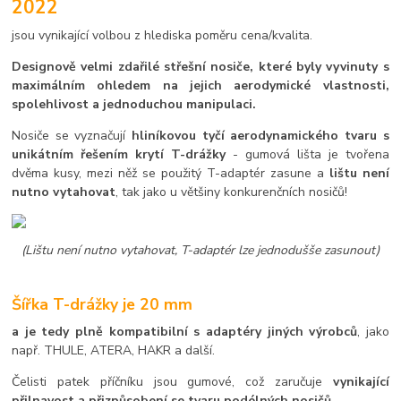
2022
jsou vynikající volbou z hlediska poměru cena/kvalita.
Designově velmi zdařilé střešní nosiče, které byly vyvinuty s
maximálním ohledem na jejich aerodymické vlastnosti,
spolehlivost a jednoduchou manipulaci.
Nosiče se vyznačují
hliníkovou tyčí aerodynamického tvaru s
unikátním řešením krytí T-drážky
- gumová lišta je tvořena
dvěma kusy, mezi něž se použitý T-adaptér zasune a
lištu není
nutno vytahovat
, tak jako u většiny konkurenčních nosičů!
(Lištu není nutno vytahovat, T-adaptér lze jednodušše zasunout)
Šířka T-drážky je 20 mm
a je tedy plně kompatibilní s adaptéry jiných výrobců
, jako
např. THULE, ATERA, HAKR a další.
Čelisti patek příčníku jsou gumové, což zaručuje
vynikající
přilnavost a přizpůsobení se tvaru podélných nosičů.