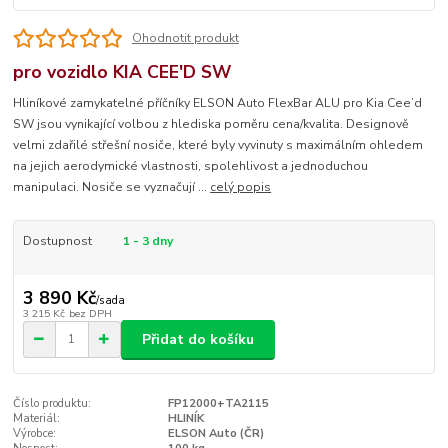
Ohodnotit produkt
pro vozidlo KIA CEE'D SW
Hliníkové zamykatelné příčníky ELSON Auto FlexBar ALU pro Kia Cee’d
SW jsou vynikající volbou z hlediska poměru cena/kvalita. Designově
velmi zdařilé střešní nosiče, které byly vyvinuty s maximálním ohledem
na jejich aerodymické vlastnosti, spolehlivost a jednoduchou
manipulaci. Nosiče se vyznačují ...
celý popis
Dostupnost
1 - 3 dny
3 890 Kč
/
sada
3 215 Kč
bez DPH
Přidat do košíku
Číslo produktu:
FP12000+TA2115
Materiál:
HLINÍK
Výrobce:
ELSON Auto (ČR)