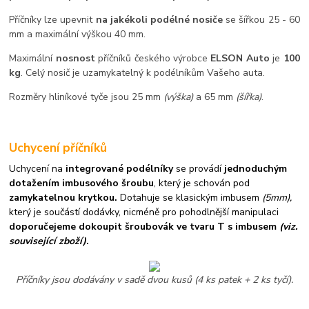
Příčníky lze upevnit
na jakékoli podélné nosiče
se šířkou 25 - 60
mm a maximální výškou 40 mm.
Maximální
nosnost
příčníků českého výrobce
ELSON Auto
je
100
kg
. Celý nosič je uzamykatelný k podélníkům Vašeho auta.
Rozměry hliníkové tyče jsou 25 mm
(výška)
a 65 mm
(šířka)
.
Uchycení příčníků
Uchycení na
integrované podélníky
se provádí
jednoduchým
dotažením imbusového šroubu
, který je schován pod
zamykatelnou krytkou.
Dotahuje se klasickým imbusem
(5mm),
který je součástí dodávky, nicméně pro pohodlnější manipulaci
doporučejeme dokoupit šroubovák ve tvaru T s imbusem
(viz.
související zboží)
.
Příčníky jsou dodávány v sadě dvou kusů (4 ks patek + 2 ks tyčí).