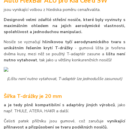
Auto FlexBar ALU pro Kia Cee’d SW
jsou vynikající volbou z hlediska poměru cena/kvalita.
Designově velmi zdařilé střešní nosiče, které byly vyvinuty s
maximálním ohledem na jejich aerodymické vlastnosti,
spolehlivost a jednoduchou manipulaci.
Nosiče se vyznačují
hliníkovou tyčí aerodynamického tvaru s
unikátním řešením krytí T-drážky
- gumová lišta je tvořena
dvěma kusy, mezi něž se použitý T-adaptér zasune a
lištu není
nutno vytahovat
, tak jako u většiny konkurenčních nosičů!
(Lištu není nutno vytahovat, T-adaptér lze jednodušše zasunout)
Šířka T-drážky je 20 mm
a je tedy plně kompatibilní s adaptéry jiných výrobců
, jako
např. THULE, ATERA, HAKR a další.
Čelisti patek příčníku jsou gumové, což zaručuje
vynikající
přilnavost a přizpůsobení se tvaru podélných nosičů.