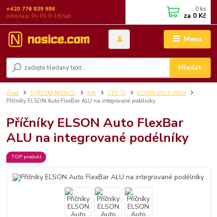
0
ks
+420 776 839 986
za
0 Kč
Infolinka: Po-Pá 8-18 hod.
Menu
Hledat
Úvod
STŘEŠNÍ NOSIČE
KIA
CEE´D
KOMBI 2013-2018
Příčníky ELSON Auto FlexBar ALU na integrované podélníky
Příčníky ELSON Auto FlexBar
ALU na integrované podélníky
TOP produkt