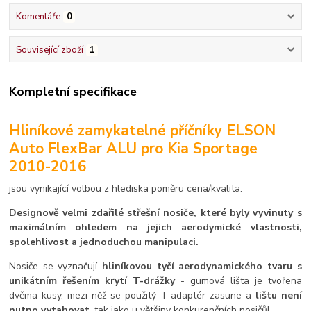
Komentáře
0
Související zboží
1
Kompletní specifikace
Hliníkové zamykatelné příčníky ELSON
Auto FlexBar ALU pro Kia Sportage
2010-2016
jsou vynikající volbou z hlediska poměru cena/kvalita.
Designově velmi zdařilé střešní nosiče, které byly vyvinuty s
maximálním ohledem na jejich aerodymické vlastnosti,
spolehlivost a jednoduchou manipulaci.
Nosiče se vyznačují
hliníkovou tyčí aerodynamického tvaru s
unikátním řešením krytí T-drážky
- gumová lišta je tvořena
dvěma kusy, mezi něž se použitý T-adaptér zasune a
lištu není
nutno vytahovat
, tak jako u většiny konkurenčních nosičů!