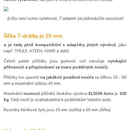
(Lištu není nutno vytahovat, T-adaptér lze jednodušše zasunout)
Šířka T-drážky je 20 mm
a je tedy plně kompatibilní s adaptéry jiných výrobců
, jako
např. THULE, ATERA, HAKR a další.
Čelisti patek příčníku jsou gumové, což zaručuje
vynikající
přilnavost a přizpůsobení se tvaru podélných nosičů.
Příčníky lze upevnit
na jakékoli podélné nosiče
se šířkou 25 - 60
mm a maximální výškou 40 mm.
Maximální
nosnost
příčníků českého výrobce
ELSON Auto
je
100
kg
. Celý nosič je uzamykatelný k podélníkům Vašeho auta.
Rozměry hliníkové tyče jsou 25 mm
(výška)
a 65 mm
(šířka)
.