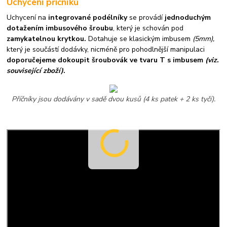
Uchycení příčníků
Uchycení na
integrované podélníky
se provádí
jednoduchým
dotažením imbusového šroubu
, který je schován pod
zamykatelnou krytkou.
Dotahuje se klasickým imbusem
(5mm),
který je součástí dodávky, nicméně pro pohodlnější manipulaci
doporučejeme dokoupit šroubovák ve tvaru T s imbusem
(viz.
související zboží)
.
Příčníky jsou dodávány v sadě dvou kusů (4 ks patek + 2 ks tyčí).