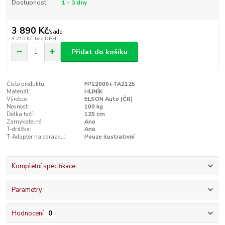
Dostupnost
1 - 3 dny
3 890 Kč
/
sada
3 215 Kč
bez DPH
Přidat do košíku
Číslo produktu:
FP12000+TA2125
Materiál:
HLINÍK
Výrobce:
ELSON Auto (ČR)
Nosnost:
100 kg
Délka tyčí:
125 cm
Zamykatelné:
Ano
T-drážka:
Ano
T-Adaptér na obrázku:
Pouze ilustrativní
Kompletní specifikace
Parametry
Hodnocení
0