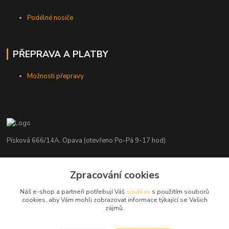
Podélné nosiče
PŘEPRAVA A PLATBY
Možnosti přepravy
Písková 666/14A, Opava (otevřeno Po-Pá 9-17 hod)
Radim Kaděrka
Zpracování cookies
+420 776 839 986
Infolinka: Po-Pá 8-18 hod.
Náš e-shop a partneři potřebují Váš
souhlas
s použitím souborů
cookies, aby Vám mohli zobrazovat informace týkající se Vašich
info@nosice.com
zájmů.