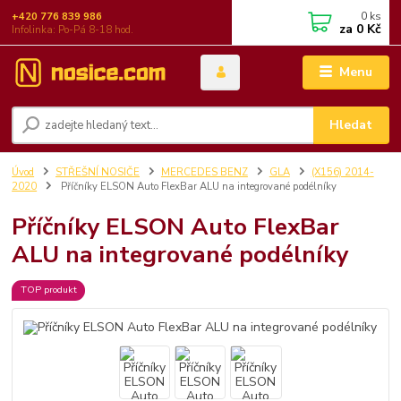
0
ks
+420 776 839 986
za
0 Kč
Infolinka: Po-Pá 8-18 hod.
Menu
Hledat
Úvod
STŘEŠNÍ NOSIČE
MERCEDES BENZ
GLA
(X156) 2014-
2020
Příčníky ELSON Auto FlexBar ALU na integrované podélníky
Příčníky ELSON Auto FlexBar
ALU na integrované podélníky
TOP produkt