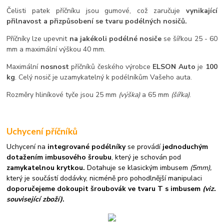
Čelisti patek příčníku jsou gumové, což zaručuje
vynikající
přilnavost a přizpůsobení se tvaru podélných nosičů.
Příčníky lze upevnit
na jakékoli podélné nosiče
se šířkou 25 - 60
mm a maximální výškou 40 mm.
Maximální
nosnost
příčníků českého výrobce
ELSON Auto
je
100
kg
. Celý nosič je uzamykatelný k podélníkům Vašeho auta.
Rozměry hliníkové tyče jsou 25 mm
(výška)
a 65 mm
(šířka)
.
Uchycení příčníků
Uchycení na
integrované podélníky
se provádí
jednoduchým
dotažením imbusového šroubu
, který je schován pod
zamykatelnou krytkou.
Dotahuje se klasickým imbusem
(5mm),
který je součástí dodávky, nicméně pro pohodlnější manipulaci
doporučejeme dokoupit šroubovák ve tvaru T s imbusem
(viz.
související zboží)
.