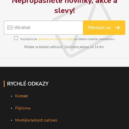
Nepropásněte novinky, akce a
slevy!
Přihlásit se
Souhlasím se
zpracováním osobních údajů
za účelem rozesílky newsletteru.
Můžete se kdykoli odhlásit. Zasíláme jednou za 14 dní.
RYCHLÉ ODKAZY
Kontakt
Půjčovna
Montáže tažných zařízení