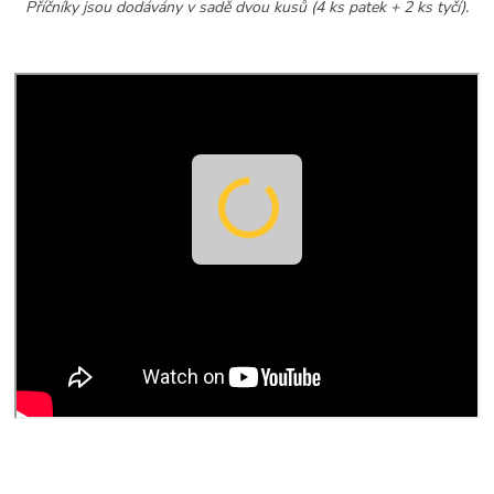
Příčníky jsou dodávány v sadě dvou kusů (4 ks patek + 2 ks tyčí).