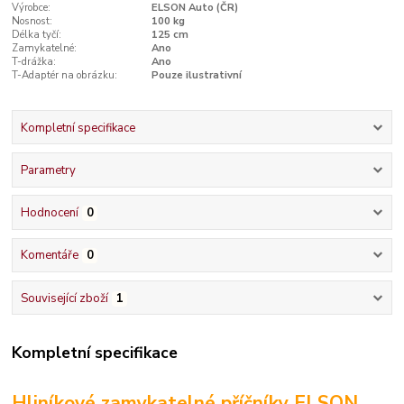
Výrobce:
ELSON Auto (ČR)
Nosnost:
100 kg
Délka tyčí:
125 cm
Zamykatelné:
Ano
T-drážka:
Ano
T-Adaptér na obrázku:
Pouze ilustrativní
Kompletní specifikace
Parametry
Hodnocení
0
Komentáře
0
Související zboží
1
Kompletní specifikace
Hliníkové zamykatelné příčníky ELSON