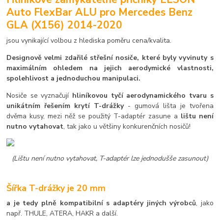
Auto FlexBar ALU pro Mercedes Benz
GLA (X156) 2014-2020
jsou vynikající volbou z hlediska poměru cena/kvalita.
Designově velmi zdařilé střešní nosiče, které byly vyvinuty s
maximálním ohledem na jejich aerodymické vlastnosti,
spolehlivost a jednoduchou manipulaci.
Nosiče se vyznačují
hliníkovou tyčí aerodynamického tvaru s
unikátním řešením krytí T-drážky
- gumová lišta je tvořena
dvěma kusy, mezi něž se použitý T-adaptér zasune a
lištu není
nutno vytahovat
, tak jako u většiny konkurenčních nosičů!
(Lištu není nutno vytahovat, T-adaptér lze jednodušše zasunout)
Šířka T-drážky je 20 mm
a je tedy plně kompatibilní s adaptéry jiných výrobců
, jako
např. THULE, ATERA, HAKR a další.