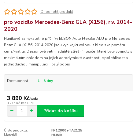
Ohodnotit produkt
pro vozidlo Mercedes-Benz GLA (X156), r.v. 2014-
2020
Hliníkové zamykatelné příčníky ELSON Auto FlexBar ALU pro Mercedes
Benz GLA (X156) 2014-2020 jsou vynikající volbou z hlediska poměru
cena/kvalita. Designově velmi zdařilé střešní nosiče, které byly vyvinuty s
maximálním ohledem na jejich aerodymické vlastnosti, spolehlivost a
jednoduchou manipulaci...
celý popis
Dostupnost
1 - 3 dny
3 890 Kč
/
sada
3 215 Kč
bez DPH
Přidat do košíku
Číslo produktu:
FP12000+TA2125
Materiál:
HLINÍK