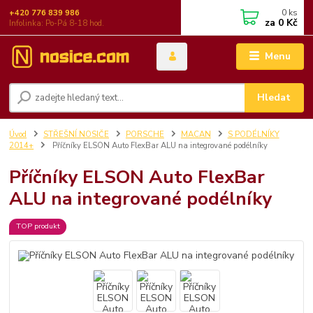
0
ks
+420 776 839 986
za
0 Kč
Infolinka: Po-Pá 8-18 hod.
Menu
Hledat
Úvod
STŘEŠNÍ NOSIČE
PORSCHE
MACAN
S PODÉLNÍKY
2014+
Příčníky ELSON Auto FlexBar ALU na integrované podélníky
Příčníky ELSON Auto FlexBar
ALU na integrované podélníky
TOP produkt