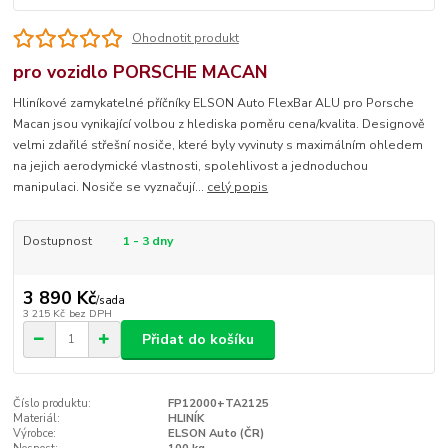
Ohodnotit produkt
pro vozidlo PORSCHE MACAN
Hliníkové zamykatelné příčníky ELSON Auto FlexBar ALU pro Porsche
Macan jsou vynikající volbou z hlediska poměru cena/kvalita. Designově
velmi zdařilé střešní nosiče, které byly vyvinuty s maximálním ohledem
na jejich aerodymické vlastnosti, spolehlivost a jednoduchou
manipulaci. Nosiče se vyznačují...
celý popis
Dostupnost
1 - 3 dny
3 890 Kč
/
sada
3 215 Kč
bez DPH
Přidat do košíku
Číslo produktu:
FP12000+TA2125
Materiál:
HLINÍK
Výrobce:
ELSON Auto (ČR)