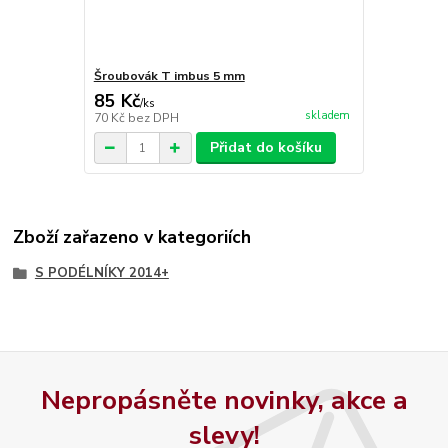
Šroubovák T imbus 5 mm
85 Kč
/
ks
skladem
70 Kč
bez DPH
Přidat do košíku
Zboží zařazeno v kategoriích
S PODÉLNÍKY 2014+
Nepropásněte novinky, akce a
slevy!