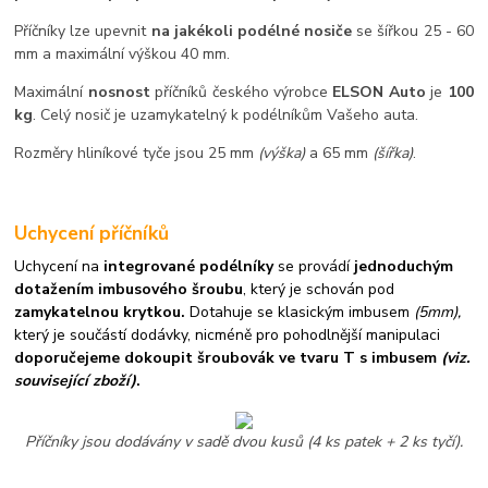
Příčníky lze upevnit
na jakékoli podélné nosiče
se šířkou 25 - 60
mm a maximální výškou 40 mm.
Maximální
nosnost
příčníků českého výrobce
ELSON Auto
je
100
kg
. Celý nosič je uzamykatelný k podélníkům Vašeho auta.
Rozměry hliníkové tyče jsou 25 mm
(výška)
a 65 mm
(šířka)
.
Uchycení příčníků
Uchycení na
integrované podélníky
se provádí
jednoduchým
dotažením imbusového šroubu
, který je schován pod
zamykatelnou krytkou.
Dotahuje se klasickým imbusem
(5mm),
který je součástí dodávky, nicméně pro pohodlnější manipulaci
doporučejeme dokoupit šroubovák ve tvaru T s imbusem
(viz.
související zboží)
.
Příčníky jsou dodávány v sadě dvou kusů (4 ks patek + 2 ks tyčí).