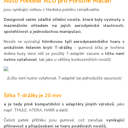
Auto FlexBar ALU pro Porsche Macan
jsou vynikající volbou z hlediska poměru cena/kvalita.
Designově velmi zdařilé střešní nosiče, které byly vyvinuty s
maximálním ohledem na jejich aerodymické vlastnosti,
spolehlivost a jednoduchou manipulaci.
Nosiče se vyznačují
hliníkovou tyčí aerodynamického tvaru s
unikátním řešením krytí T-drážky
- gumová lišta je tvořena
dvěma kusy, mezi něž se použitý T-adaptér zasune a
lištu není
nutno vytahovat
, tak jako u většiny konkurenčních nosičů!
(Lištu není nutno vytahovat, T-adaptér lze jednodušše zasunout)
Šířka T-drážky je 20 mm
a je tedy plně kompatibilní s adaptéry jiných výrobců
, jako
např. THULE, ATERA, HAKR a další.
Čelisti patek příčníku jsou gumové, což zaručuje
vynikající
přilnavost a přizpůsobení se tvaru podélných nosičů.