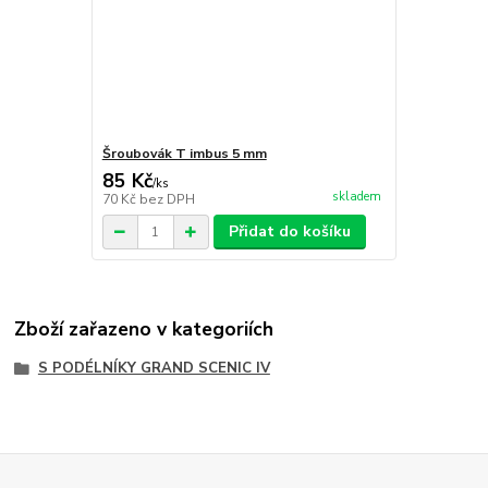
Šroubovák T imbus 5 mm
85 Kč
/
ks
skladem
70 Kč
bez DPH
Přidat do košíku
Zboží zařazeno v kategoriích
S PODÉLNÍKY GRAND SCENIC IV