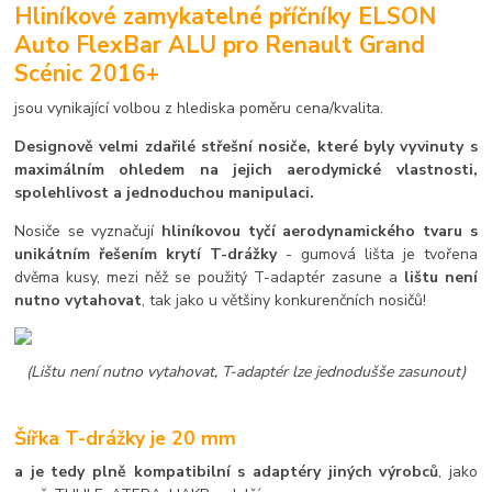
Hliníkové zamykatelné příčníky ELSON
Auto FlexBar ALU pro Renault Grand
Scénic 2016+
jsou vynikající volbou z hlediska poměru cena/kvalita.
Designově velmi zdařilé střešní nosiče, které byly vyvinuty s
maximálním ohledem na jejich aerodymické vlastnosti,
spolehlivost a jednoduchou manipulaci.
Nosiče se vyznačují
hliníkovou tyčí aerodynamického tvaru s
unikátním řešením krytí T-drážky
- gumová lišta je tvořena
dvěma kusy, mezi něž se použitý T-adaptér zasune a
lištu není
nutno vytahovat
, tak jako u většiny konkurenčních nosičů!
(Lištu není nutno vytahovat, T-adaptér lze jednodušše zasunout)
Šířka T-drážky je 20 mm
a je tedy plně kompatibilní s adaptéry jiných výrobců
, jako