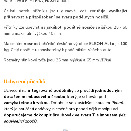
např. THULE, ATERA, HAKR a další.
Čelisti patek příčníku jsou gumové, což zaručuje
vynikající
přilnavost a přizpůsobení se tvaru podélných nosičů.
Příčníky lze upevnit
na jakékoli podélné nosiče
se šířkou 25 - 60
mm a maximální výškou 40 mm.
Maximální
nosnost
příčníků českého výrobce
ELSON Auto
je
100
kg
. Celý nosič je uzamykatelný k podélníkům Vašeho auta.
Rozměry hliníkové tyče jsou 25 mm
(výška)
a 65 mm
(šířka)
.
Uchycení příčníků
Uchycení na
integrované podélníky
se provádí
jednoduchým
dotažením imbusového šroubu
, který je schován pod
zamykatelnou krytkou.
Dotahuje se klasickým imbusem
(5mm),
který je součástí dodávky, nicméně pro pohodlnější manipulaci
doporučejeme dokoupit šroubovák ve tvaru T s imbusem
(viz.
související zboží)
.