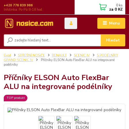
0
ks
+420 776 839 986
za
0 Kč
Infolinka: Po-Pá 8-18 hod.
Menu
Hledat
Úvod
STŘEŠNÍ NOSIČE
RENAULT
SCENIC IV
S PODÉLNÍKY
GRAND SCENIC IV
Příčníky ELSON Auto FlexBar ALU na integrované
podélníky
Příčníky ELSON Auto FlexBar
ALU na integrované podélníky
TOP produkt