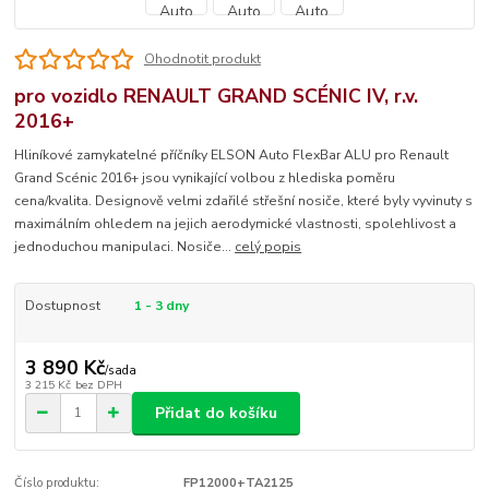
Ohodnotit produkt
pro vozidlo RENAULT GRAND SCÉNIC IV, r.v.
2016+
Hliníkové zamykatelné příčníky ELSON Auto FlexBar ALU pro Renault
Grand Scénic 2016+ jsou vynikající volbou z hlediska poměru
cena/kvalita. Designově velmi zdařilé střešní nosiče, které byly vyvinuty s
maximálním ohledem na jejich aerodymické vlastnosti, spolehlivost a
jednoduchou manipulaci. Nosiče...
celý popis
Dostupnost
1 - 3 dny
3 890 Kč
/
sada
3 215 Kč
bez DPH
Přidat do košíku
Číslo produktu:
FP12000+TA2125