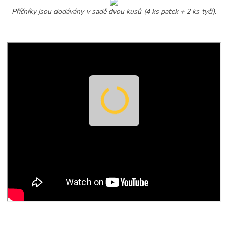
Příčníky jsou dodávány v sadě dvou kusů (4 ks patek + 2 ks tyčí).