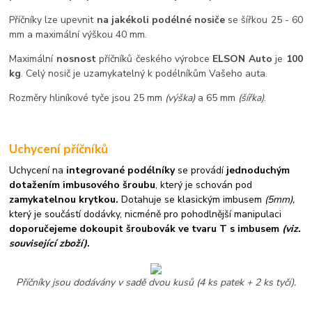
Příčníky lze upevnit
na jakékoli podélné nosiče
se šířkou 25 - 60
mm a maximální výškou 40 mm.
Maximální
nosnost
příčníků českého výrobce
ELSON Auto
je
100
kg
. Celý nosič je uzamykatelný k podélníkům Vašeho auta.
Rozměry hliníkové tyče jsou 25 mm
(výška)
a 65 mm
(šířka)
.
Uchycení příčníků
Uchycení na
integrované podélníky
se provádí
jednoduchým
dotažením imbusového šroubu
, který je schován pod
zamykatelnou krytkou.
Dotahuje se klasickým imbusem
(5mm),
který je součástí dodávky, nicméně pro pohodlnější manipulaci
doporučejeme dokoupit šroubovák ve tvaru T s imbusem
(viz.
související zboží)
.
Příčníky jsou dodávány v sadě dvou kusů (4 ks patek + 2 ks tyčí).