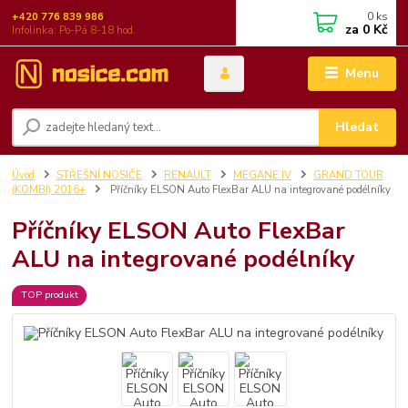
0
ks
+420 776 839 986
za
0 Kč
Infolinka: Po-Pá 8-18 hod.
Menu
Hledat
Úvod
STŘEŠNÍ NOSIČE
RENAULT
MEGANE IV
GRAND TOUR
(KOMBI) 2016+
Příčníky ELSON Auto FlexBar ALU na integrované podélníky
Příčníky ELSON Auto FlexBar
ALU na integrované podélníky
TOP produkt