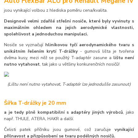
Auto FlexBar ALU pro Renault Mégane IV
jsou vynikající volbou z hlediska poměru cena/kvalita.
Designově velmi zdařilé střešní nosiče, které byly vyvinuty s
maximálním ohledem na jejich aerodymické vlastnosti,
spolehlivost a jednoduchou manipulaci.
Nosiče se vyznačují
hliníkovou tyčí aerodynamického tvaru s
unikátním řešením krytí T-drážky
- gumová lišta je tvořena
dvěma kusy, mezi něž se použitý T-adaptér zasune a
lištu není
nutno vytahovat
, tak jako u většiny konkurenčních nosičů!
(Lištu není nutno vytahovat, T-adaptér lze jednodušše zasunout)
Šířka T-drážky je 20 mm
a je tedy plně kompatibilní s adaptéry jiných výrobců
, jako
např. THULE, ATERA, HAKR a další.
Čelisti patek příčníku jsou gumové, což zaručuje
vynikající
přilnavost a přizpůsobení se tvaru podélných nosičů.