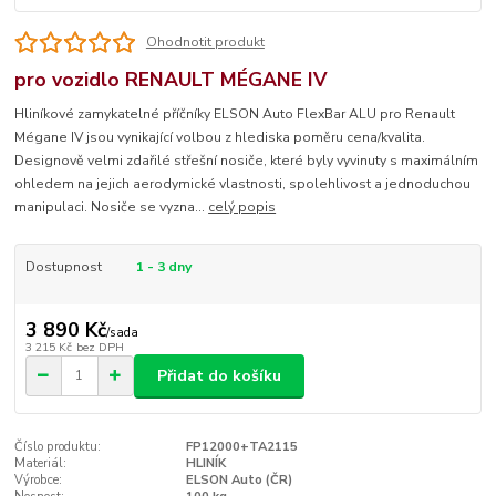
Ohodnotit produkt
pro vozidlo RENAULT MÉGANE IV
Hliníkové zamykatelné příčníky ELSON Auto FlexBar ALU pro Renault
Mégane IV jsou vynikající volbou z hlediska poměru cena/kvalita.
Designově velmi zdařilé střešní nosiče, které byly vyvinuty s maximálním
ohledem na jejich aerodymické vlastnosti, spolehlivost a jednoduchou
manipulaci. Nosiče se vyzna...
celý popis
Dostupnost
1 - 3 dny
3 890 Kč
/
sada
3 215 Kč
bez DPH
Přidat do košíku
Číslo produktu:
FP12000+TA2115
Materiál:
HLINÍK
Výrobce:
ELSON Auto (ČR)