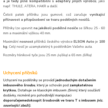
a je tedy plně kompatibilní s adaptéry jiných výrobců
, jako
např. THULE, ATERA, HAKR a další.
Čelisti patek příčníku jsou gumové, což zaručuje
vynikající
přilnavost a přizpůsobení se tvaru podélných nosičů.
Příčníky lze upevnit
na jakékoli podélné nosiče
se šířkou 25 - 60
mm a maximální výškou 40 mm.
Maximální
nosnost
příčníků českého výrobce
ELSON Auto
je
100
kg
. Celý nosič je uzamykatelný k podélníkům Vašeho auta.
Rozměry hliníkové tyče jsou 25 mm
(výška)
a 65 mm
(šířka)
.
Uchycení příčníků
Uchycení na podélníky se provádí
jednoduchým dotažením
imbusového šroubu
, který je schován pod
zamykatelnou
krytkou.
Dotahuje se klasickým imbusem
(5mm)
, který součástí
dodávky, nicméně pro pohodlnější manipulaci
doporučejeme
dokoupit šroubovák ve tvaru T s imbusem
(viz.
související zboží)
.