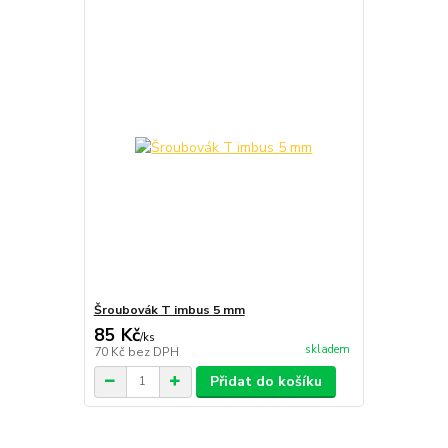
Šroubovák T imbus 5 mm
85 Kč
/
ks
skladem
70 Kč
bez DPH
Přidat do košíku