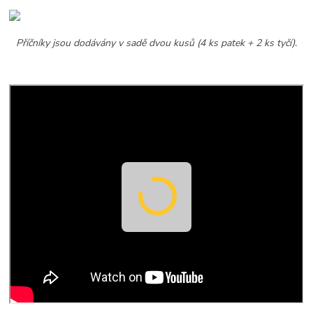
Příčníky jsou dodávány v sadě dvou kusů (4 ks patek + 2 ks tyčí).