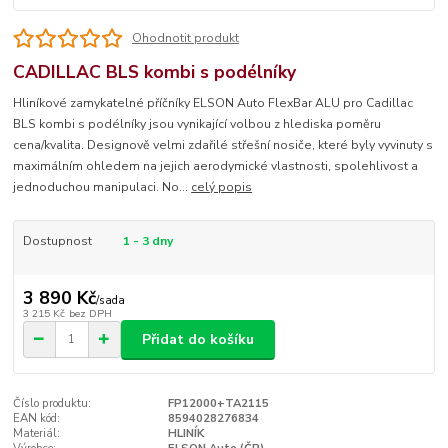
Ohodnotit produkt
CADILLAC BLS kombi s podélníky
Hliníkové zamykatelné příčníky ELSON Auto FlexBar ALU pro Cadillac
BLS kombi s podélníky jsou vynikající volbou z hlediska poměru
cena/kvalita. Designově velmi zdařilé střešní nosiče, které byly vyvinuty s
maximálním ohledem na jejich aerodymické vlastnosti, spolehlivost a
jednoduchou manipulaci. No...
celý popis
Dostupnost
1 - 3 dny
3 890 Kč
/
sada
3 215 Kč
bez DPH
Přidat do košíku
Číslo produktu:
FP12000+TA2115
EAN kód:
8594028276834
Materiál:
HLINÍK