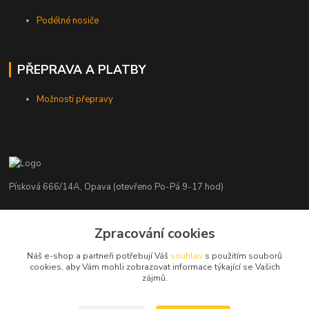
Podélné nosiče
PŘEPRAVA A PLATBY
Možnosti přepravy
Písková 666/14A, Opava (otevřeno Po-Pá 9-17 hod)
Radim Kaděrka
+420 776 839 986
Zpracování cookies
Infolinka: Po-Pá 8-18 hod.
Náš e-shop a partneři potřebují Váš
souhlas
s použitím souborů
cookies, aby Vám mohli zobrazovat informace týkající se Vašich
info@nosice.com
zájmů.