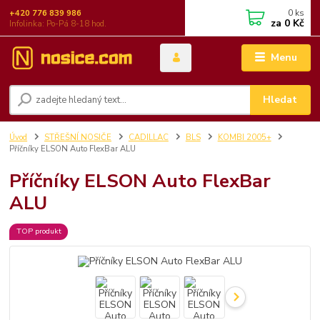
0
ks
+420 776 839 986
za
0 Kč
Infolinka: Po-Pá 8-18 hod.
Menu
Hledat
Úvod
STŘEŠNÍ NOSIČE
CADILLAC
BLS
KOMBI 2005+
Příčníky ELSON Auto FlexBar ALU
Příčníky ELSON Auto FlexBar
ALU
TOP produkt