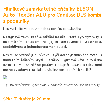
Hliníkové zamykatelné příčníky ELSON
Auto FlexBar ALU pro Cadillac BLS kombi
s podélníky
jsou vynikající volbou z hlediska poměru cena/kvalita.
Designově velmi zdařilé střešní nosiče, které byly vyvinuty s
maximálním ohledem na jejich aerodymické vlastnosti,
spolehlivost a jednoduchou manipulaci.
Nosiče se vyznačují
hliníkovou tyčí aerodynamického tvaru s
unikátním řešením krytí T-drážky
- gumová lišta je tvořena
dvěma kusy, mezi něž se použitý T-adaptér zasune a
lištu není
nutno vytahovat
, tak jako u většiny konkurenčních nosičů!
(Lištu není nutno vytahovat, T-adaptér lze jednodušše zasunout)
Šířka T-drážky je 20 mm