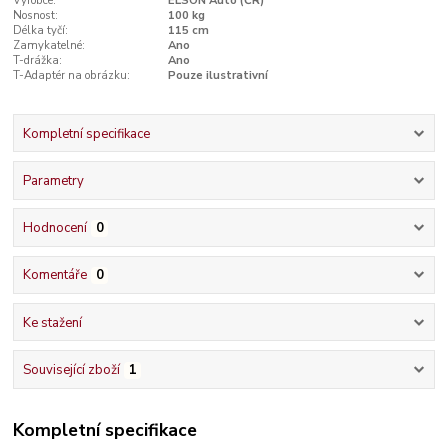
Výrobce:
ELSON Auto (ČR)
Nosnost:
100 kg
Délka tyčí:
115 cm
Zamykatelné:
Ano
T-drážka:
Ano
T-Adaptér na obrázku:
Pouze ilustrativní
Kompletní specifikace
Parametry
Hodnocení
0
Komentáře
0
Ke stažení
Související zboží
1
Kompletní specifikace