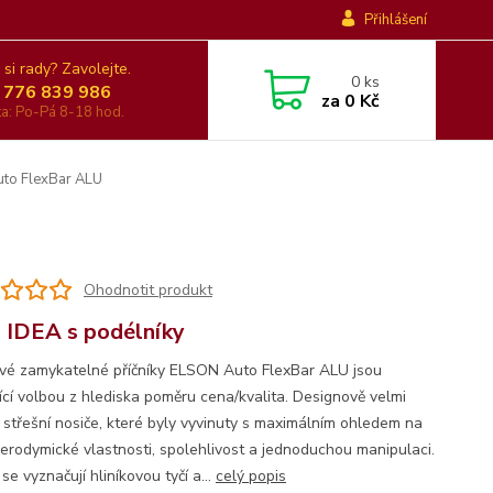
Přihlášení
 si rady? Zavolejte.
0
ks
 776 839 986
za
0 Kč
nka: Po-Pá 8-18 hod.
uto FlexBar ALU
Ohodnotit produkt
 IDEA s podélníky
ové zamykatelné příčníky ELSON Auto FlexBar ALU jsou
jící volbou z hlediska poměru cena/kvalita. Designově velmi
é střešní nosiče, které byly vyvinuty s maximálním ohledem na
 aerodymické vlastnosti, spolehlivost a jednoduchou manipulaci.
se vyznačují hliníkovou tyčí a...
celý popis