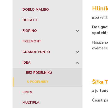
Hliní
DOBLO MALIBO
jsou vyni
DUCATO
Designov
FIORINO
spolehli
FREEMONT
Nosiče s
dvěma ku
GRANDE PUNTO
IDEA
BEZ PODÉLNÍKŮ
Šířka 
S PODÉLNÍKY
a je ted
LINEA
Čelisti p
MULTIPLA