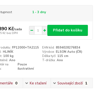
tupnost
1 - 3 dny
890 Kč
/
sada
Přidat do košíku
15 Kč
bez DPH
roduktu:
FP12000+TA2115
EAN kód:
8594028276834
l:
HLINÍK
Výrobce:
ELSON Auto (ČR)
t:
100 kg
Délka tyčí:
115 cm
telné:
Ano
T-drážka:
Ano
tér na
Pouze
u:
ilustrativní
mentáře
0
Ke stažení
Související zboží
1