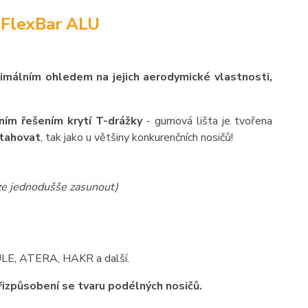
 FlexBar ALU
ximálním ohledem na jejich aerodymické vlastnosti,
ním řešením krytí T-drážky
- gumová lišta je tvořena
ytahovat
, tak jako u většiny konkurenčních nosičů!
lze jednodušše zasunout)
HULE, ATERA, HAKR a další.
přizpůsobení se tvaru podélných nosičů.