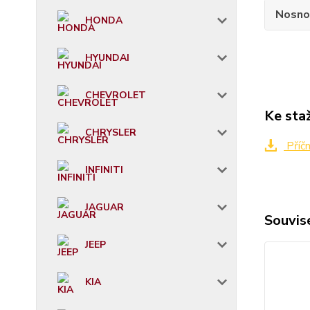
Nosno
HONDA
HYUNDAI
CHEVROLET
Ke sta
CHRYSLER
Příč
INFINITI
JAGUAR
Souvise
JEEP
KIA