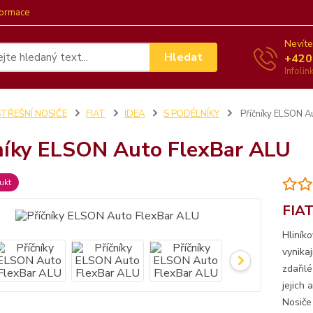
formace
Nevíte
Hledat
+420
Infoli
STŘEŠNÍ NOSIČE
FIAT
IDEA
S PODÉLNÍKY
Příčníky ELSON A
níky ELSON Auto FlexBar ALU
ukt
FIAT
Hliník
vynika
zdařil
jejich
Nosiče 