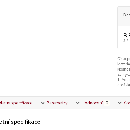
Dos
3 
3 2
Číslo p
Materiá
Nosnos
Zamyka
T-Adap
obrázk
etní specifikace
Parametry
Hodnocení
0
Ko
tní specifikace