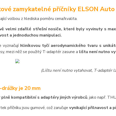
kové zamykatelné příčníky ELSON Auto
kající volbou z hlediska poměru cena/kvalita.
ě velmi zdařilé střešní nosiče, které byly vyvinuty s ma
vost a jednoduchou manipulaci.
e vyznačují
hliníkovou tyčí aerodynamického tvaru s unikát
sy, mezi něž se použitý T-adaptér zasune a
lištu není nutno v
(Lištu není nutno vytahovat, T-adaptér 
T-drážky je 20 mm
y plně kompatibilní s adaptéry jiných výrobců
, jako např. T
atek příčníku jsou gumové, což zaručuje
vynikající přilnavost a 