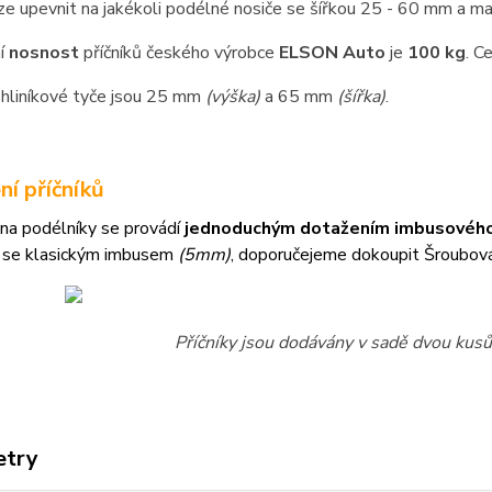
lze upevnit na jakékoli podélné nosiče se šířkou 25 - 60 mm a 
í
nosnost
příčníků českého výrobce
ELSON Auto
je
100 kg
. C
hliníkové tyče jsou 25 mm
(výška)
a 65 mm
(šířka)
.
ní příčníků
na podélníky se provádí
jednoduchým dotažením imbusového
 se klasickým imbusem
(5mm)
, doporučejeme dokoupit Šroubov
Příčníky jsou dodávány v sadě dvou kusů 
etry