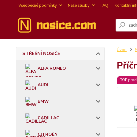
Všeobecné podmínky
Naše služby
FAQ
Kontaktní in
Úvod
STŘEŠNÍ NOSIČE
Příč
ALFA ROMEO
TOP prod
AUDI
BMW
CADILLAC
CITROËN