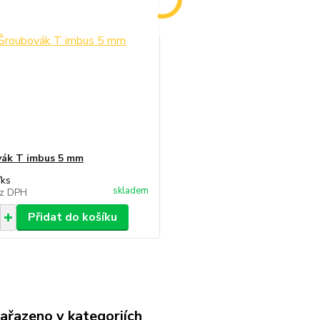
ák T imbus 5 mm
/
ks
skladem
z DPH
Přidat do košíku
zařazeno v kategoriích