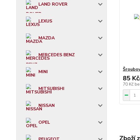
LAND ROVER
LEXUS
MAZDA
MERCEDES BENZ
Šroubov
MINI
85 Kč
70 Kč
be
MITSUBISHI
NISSAN
OPEL
Zboží 
PEUGEOT