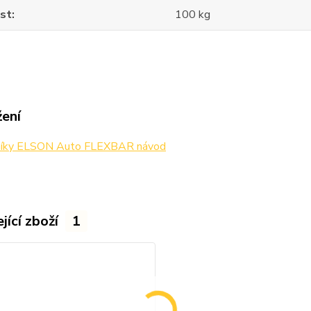
st
100 kg
žení
níky ELSON Auto FLEXBAR návod
jící zboží
1