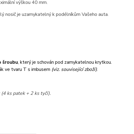
maximální výškou 40 mm.
elý nosič je uzamykatelný k podélníkům Vašeho auta.
 šroubu
, který je schován pod zamykatelnou krytkou.
ák ve tvaru T s imbusem
(viz. související zboží)
.
(4 ks patek + 2 ks tyčí).