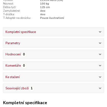
Výrobce:
ELSON Auto (ČR)
Nosnost:
100 kg
Délka tyčí:
125 cm
Zamykatelné:
Ano
T-drážka:
Ano
T-Adaptér na obrázku:
Pouze ilustrativní
Kompletní specifikace
Parametry
Hodnocení
0
Komentáře
0
Ke stažení
Související zboží
1
Kompletní specifikace