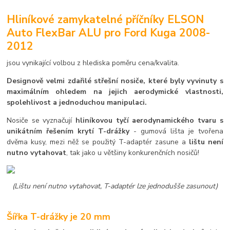
Hliníkové zamykatelné příčníky ELSON
Auto FlexBar ALU pro Ford Kuga 2008-
2012
jsou vynikající volbou z hlediska poměru cena/kvalita.
Designově velmi zdařilé střešní nosiče, které byly vyvinuty s
maximálním ohledem na jejich aerodymické vlastnosti,
spolehlivost a jednoduchou manipulaci.
Nosiče se vyznačují
hliníkovou tyčí aerodynamického tvaru s
unikátním řešením krytí T-drážky
- gumová lišta je tvořena
dvěma kusy, mezi něž se použitý T-adaptér zasune a
lištu není
nutno vytahovat
, tak jako u většiny konkurenčních nosičů!
(Lištu není nutno vytahovat, T-adaptér lze jednodušše zasunout)
Šířka T-drážky je 20 mm