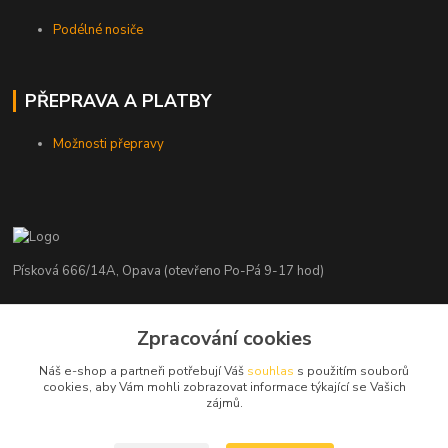
Podélné nosiče
PŘEPRAVA A PLATBY
Možnosti přepravy
Písková 666/14A, Opava (otevřeno Po-Pá 9-17 hod)
Radim Kaděrka
+420 776 839 986
Zpracování cookies
Infolinka: Po-Pá 8-18 hod.
Náš e-shop a partneři potřebují Váš
souhlas
s použitím souborů
cookies, aby Vám mohli zobrazovat informace týkající se Vašich
info@nosice.com
zájmů.