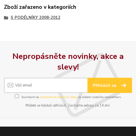
Zboží zařazeno v kategoriích
S PODÉLNÍKY 2008-2012
Nepropásněte novinky, akce a
slevy!
Přihlásit se
Souhlasím se
zpracováním osobních údajů
za účelem rozesílky newsletteru.
Můžete se kdykoli odhlásit. Zasíláme jednou za 14 dní.