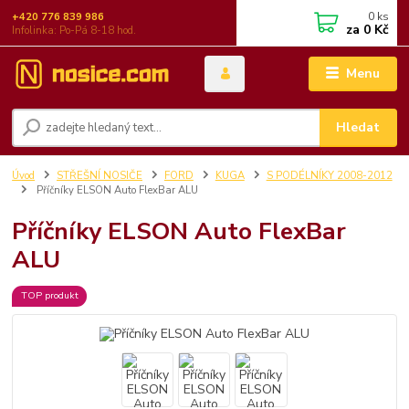
0
ks
+420 776 839 986
za
0 Kč
Infolinka: Po-Pá 8-18 hod.
Menu
Hledat
Úvod
STŘEŠNÍ NOSIČE
FORD
KUGA
S PODÉLNÍKY 2008-2012
Příčníky ELSON Auto FlexBar ALU
Příčníky ELSON Auto FlexBar
ALU
TOP produkt