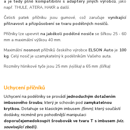
a je tedy plně kompatibilní s adaptéry jiných výrobců
, jako
např. THULE, ATERA, HAKR a další.
Čelisti patek příčníku jsou gumové, což zaručuje
vynikající
přilnavost a přizpůsobení se tvaru podélných nosičů.
Příčníky lze upevnit
na jakékoli podélné nosiče
se šířkou 25 - 60
mm a maximální výškou 40 mm.
Maximální
nosnost
příčníků českého výrobce
ELSON Auto
je
100
kg
. Celý nosič je uzamykatelný k podélníkům Vašeho auta.
Rozměry hliníkové tyče jsou 25 mm
(výška)
a 65 mm
(šířka)
.
Uchycení příčníků
Uchycení na podélníky se provádí
jednoduchým dotažením
imbusového šroubu
, který je schován pod
zamykatelnou
krytkou.
Dotahuje se klasickým imbusem
(5mm)
, který součástí
dodávky, nicméně pro pohodlnější manipulaci
doporučejeme
dokoupit šroubovák ve tvaru T s imbusem
(viz.
související zboží)
.