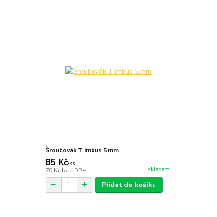
Šroubovák T imbus 5 mm
85 Kč
/
ks
skladem
70 Kč
bez DPH
Přidat do košíku