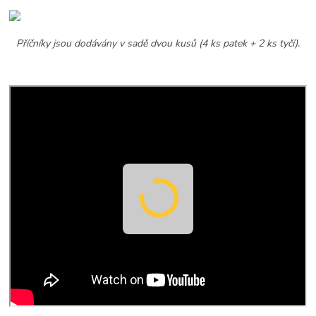
Příčníky jsou dodávány v sadě dvou kusů (4 ks patek + 2 ks tyčí).