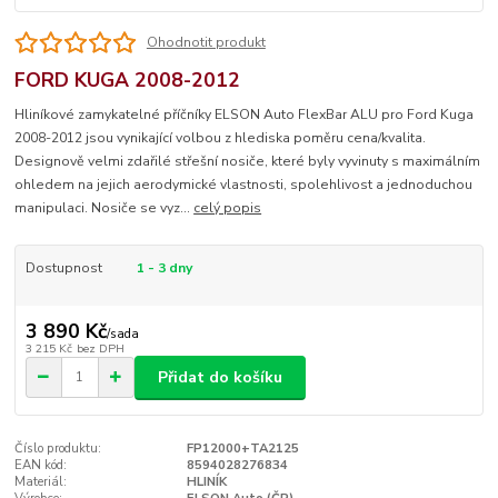
Ohodnotit produkt
FORD KUGA 2008-2012
Hliníkové zamykatelné příčníky ELSON Auto FlexBar ALU pro Ford Kuga
2008-2012 jsou vynikající volbou z hlediska poměru cena/kvalita.
Designově velmi zdařilé střešní nosiče, které byly vyvinuty s maximálním
ohledem na jejich aerodymické vlastnosti, spolehlivost a jednoduchou
manipulaci. Nosiče se vyz...
celý popis
Dostupnost
1 - 3 dny
3 890 Kč
/
sada
3 215 Kč
bez DPH
Přidat do košíku
Číslo produktu:
FP12000+TA2125
EAN kód:
8594028276834
Materiál:
HLINÍK