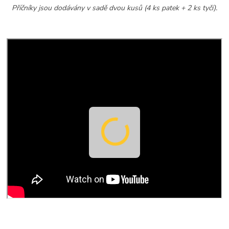
Příčníky jsou dodávány v sadě dvou kusů (4 ks patek + 2 ks tyčí).