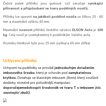
Čelisti patek příčníku jsou gumové, což zaručuje
vynikající
přilnavost a přizpůsobení se tvaru podélných nosičů.
Příčníky lze upevnit
na jakékoli podélné nosiče
se šířkou 25 - 60
mm a maximální výškou 40 mm.
Maximální
nosnost
příčníků českého výrobce
ELSON Auto
je
100
kg
. Celý nosič je uzamykatelný k podélníkům Vašeho auta.
Rozměry hliníkové tyče jsou 25 mm
(výška)
a 65 mm
(šířka)
.
Uchycení příčníků
Uchycení na podélníky se provádí
jednoduchým dotažením
imbusového šroubu
, který je schován pod
zamykatelnou
krytkou.
Dotahuje se klasickým imbusem
(5mm)
, který součástí
dodávky, nicméně pro pohodlnější manipulaci
doporučejeme
dokoupit šroubovák ve tvaru T s imbusem
(viz.
související zboží)
.