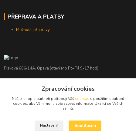
PŘEPRAVA A PLATBY
Možnosti přepravy
Písková 666/14A, Opava (otevřeno Po-Pá 9-17 hod)
Radim Kaděrka
+420 776 839 986
Zpracování cookies
Infolinka: Po-Pá 8-18 hod.
Náš e-shop a partneři potřebují Váš
souhlas
s použitím souborů
cookies, aby Vám mohli zobrazovat informace týkající se Vašich
info@nosice.com
zájmů.
Souhlasím
Nastavení