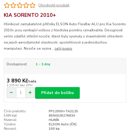
Ohodnotit produkt
KIA SORENTO 2010+
Hliníkové zamykatelné příčníky ELSON Auto FlexBar ALU pro Kia Sorento
2010+ jsou vynikající volbou z hlediska poměru cena/kvalita. Designově
velmi zdařilé střešní nosiče, které byly vyvinuty s maximálním ohledem
na jejich aerodymické vlastnosti, spolehlivost a jednoduchou
manipulaci. Nosiče se vyzna...
celý popis
Dostupnost
1 - 3 dny
3 890 Kč
/
sada
3 215 Kč
bez DPH
Přidat do košíku
Číslo produktu:
FP12000+TA2125
EAN kód:
8594028276834
Materiál:
HLINÍK
Výrobce:
ELSON Auto (ČR)
Nosnost:
100 kg