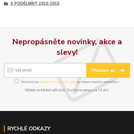
S PODÉLNÍKY 2010-2015
Nepropásněte novinky, akce a
slevy!
Přihlásit se
Souhlasím se
zpracováním osobních údajů
za účelem rozesílky newsletteru.
Můžete se kdykoli odhlásit. Zasíláme jednou za 14 dní.
RYCHLÉ ODKAZY