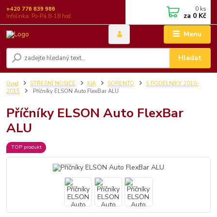
0
ks
+420 776 839 986
za
0 Kč
Infolinka: Po-Pá 8-18 hod.
Menu
Hledat
Úvod
STŘEŠNÍ NOSIČE
KIA
SORENTO
S PODÉLNÍKY 2010-
2015
Příčníky ELSON Auto FlexBar ALU
Příčníky ELSON Auto FlexBar
ALU
TOP produkt