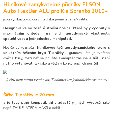
Hliníkové zamykatelné příčníky ELSON
Auto FlexBar ALU pro Kia Sorento 2010+
jsou vynikající volbou z hlediska poměru cena/kvalita.
Designově velmi zdařilé střešní nosiče, které byly vyvinuty s
maximálním ohledem na jejich aerodymické vlastnosti,
spolehlivost a jednoduchou manipulaci.
Nosiče se vyznačují
hliníkovou tyčí aerodynamického tvaru s
unikátním řešením krytí T-drážky
- gumová lišta je tvořena
dvěma kusy, mezi něž se použitý T-adaptér zasune a
lištu není
nutno vytahovat
, tak jako u většiny konkurenčních nosičů!
(Lištu není nutno vytahovat, T-adaptér lze jednodušše zasunout)
Šířka T-drážky je 20 mm
a je tedy plně kompatibilní s adaptéry jiných výrobců
, jako
např. THULE, ATERA, HAKR a další.