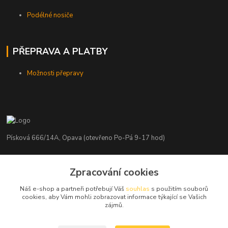
Podélné nosiče
PŘEPRAVA A PLATBY
Možnosti přepravy
Písková 666/14A, Opava (otevřeno Po-Pá 9-17 hod)
Radim Kaděrka
+420 776 839 986
Zpracování cookies
Infolinka: Po-Pá 8-18 hod.
Náš e-shop a partneři potřebují Váš
souhlas
s použitím souborů
cookies, aby Vám mohli zobrazovat informace týkající se Vašich
info@nosice.com
zájmů.