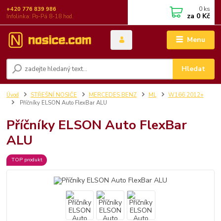
0
ks
+420 776 839 986
za
0 Kč
Infolinka: Po-Pá 8-18 hod.
Menu
Hledat
Úvod
STŘEŠNÍ NOSIČE
MERCEDES BENZ
ML
W166 2012+
Příčníky ELSON Auto FlexBar ALU
Příčníky ELSON Auto FlexBar
ALU
TOP produkt