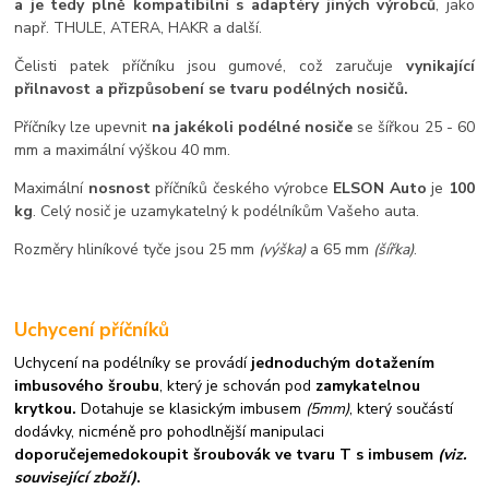
a je tedy plně kompatibilní s adaptéry jiných výrobců
, jako
např. THULE, ATERA, HAKR a další.
Čelisti patek příčníku jsou gumové, což zaručuje
vynikající
přilnavost a přizpůsobení se tvaru podélných nosičů.
Příčníky lze upevnit
na jakékoli podélné nosiče
se šířkou 25 - 60
mm a maximální výškou 40 mm.
Maximální
nosnost
příčníků českého výrobce
ELSON Auto
je
100
kg
. Celý nosič je uzamykatelný k podélníkům Vašeho auta.
Rozměry hliníkové tyče jsou 25 mm
(výška)
a 65 mm
(šířka)
.
Uchycení příčníků
Uchycení na podélníky se provádí
jednoduchým dotažením
imbusového šroubu
, který je schován pod
zamykatelnou
krytkou.
Dotahuje se klasickým imbusem
(5mm)
, který součástí
dodávky, nicméně pro pohodlnější manipulaci
doporučejeme
dokoupit šroubovák ve tvaru T s imbusem
(viz.
související zboží)
.