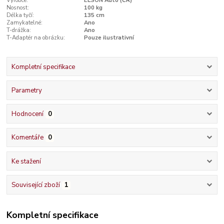
Výrobce:
ELSON Auto (ČR)
Nosnost:
100 kg
Délka tyčí:
135 cm
Zamykatelné:
Ano
T-drážka:
Ano
T-Adaptér na obrázku:
Pouze ilustrativní
Kompletní specifikace
Parametry
Hodnocení
0
Komentáře
0
Ke stažení
Související zboží
1
Kompletní specifikace