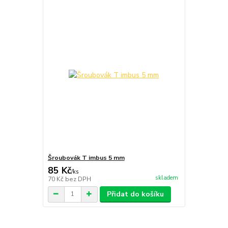
Šroubovák T imbus 5 mm
85 Kč
/
ks
skladem
70 Kč
bez DPH
Přidat do košíku