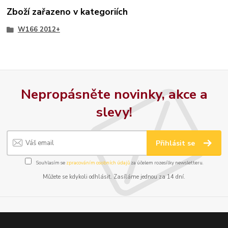
Zboží zařazeno v kategoriích
W166 2012+
Nepropásněte novinky, akce a
slevy!
Přihlásit se
Souhlasím se
zpracováním osobních údajů
za účelem rozesílky newsletteru.
Můžete se kdykoli odhlásit. Zasíláme jednou za 14 dní.