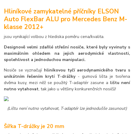
Hliníkové zamykatelné příčníky ELSON
Auto FlexBar ALU pro Mercedes Benz M-
klasse 2012+
jsou vynikající volbou z hlediska poměru cena/kvalita.
Designově velmi zdařilé střešní nosiče, které byly vyvinuty s
maximálním ohledem na jejich aerodymické vlastnosti,
spolehlivost a jednoduchou manipulaci.
Nosiče se vyznačují
hliníkovou tyčí aerodynamického tvaru s
unikátním řešením krytí T-drážky
- gumová lišta je tvořena
dvěma kusy, mezi něž se použitý T-adaptér zasune a
lištu není
nutno vytahovat
, tak jako u většiny konkurenčních nosičů!
(Lištu není nutno vytahovat, T-adaptér lze jednodušše zasunout)
Šířka T-drážky je 20 mm