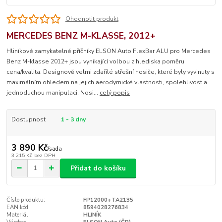
Ohodnotit produkt
MERCEDES BENZ M-KLASSE, 2012+
Hliníkové zamykatelné příčníky ELSON Auto FlexBar ALU pro Mercedes
Benz M-klasse 2012+ jsou vynikající volbou z hlediska poměru
cena/kvalita. Designově velmi zdařilé střešní nosiče, které byly vyvinuty s
maximálním ohledem na jejich aerodymické vlastnosti, spolehlivost a
jednoduchou manipulaci. Nosi...
celý popis
Dostupnost
1 - 3 dny
3 890 Kč
/
sada
3 215 Kč
bez DPH
Přidat do košíku
Číslo produktu:
FP12000+TA2135
EAN kód:
8594028276834
Materiál:
HLINÍK