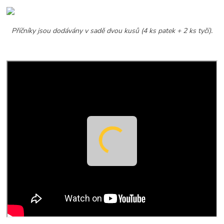
Příčníky jsou dodávány v sadě dvou kusů (4 ks patek + 2 ks tyčí).