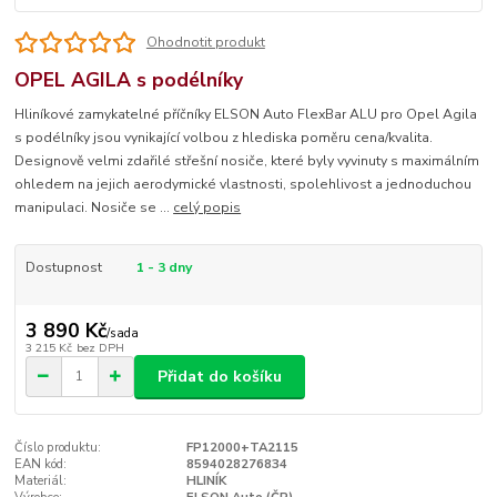
Ohodnotit produkt
OPEL AGILA s podélníky
Hliníkové zamykatelné příčníky ELSON Auto FlexBar ALU pro Opel Agila
s podélníky jsou vynikající volbou z hlediska poměru cena/kvalita.
Designově velmi zdařilé střešní nosiče, které byly vyvinuty s maximálním
ohledem na jejich aerodymické vlastnosti, spolehlivost a jednoduchou
manipulaci. Nosiče se ...
celý popis
Dostupnost
1 - 3 dny
3 890 Kč
/
sada
3 215 Kč
bez DPH
Přidat do košíku
Číslo produktu:
FP12000+TA2115
EAN kód:
8594028276834
Materiál:
HLINÍK