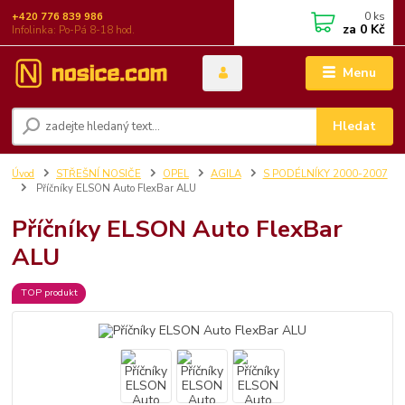
0
ks
+420 776 839 986
za
0 Kč
Infolinka: Po-Pá 8-18 hod.
Menu
Hledat
Úvod
STŘEŠNÍ NOSIČE
OPEL
AGILA
S PODÉLNÍKY 2000-2007
Příčníky ELSON Auto FlexBar ALU
Příčníky ELSON Auto FlexBar
ALU
TOP produkt