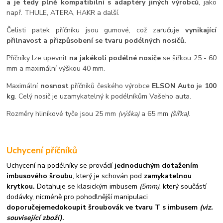
a je tedy plně kompatibilní s adaptéry jiných výrobců
, jako
např. THULE, ATERA, HAKR a další.
Čelisti patek příčníku jsou gumové, což zaručuje
vynikající
přilnavost a přizpůsobení se tvaru podélných nosičů.
Příčníky lze upevnit
na jakékoli podélné nosiče
se šířkou 25 - 60
mm a maximální výškou 40 mm.
Maximální
nosnost
příčníků českého výrobce
ELSON Auto
je
100
kg
. Celý nosič je uzamykatelný k podélníkům Vašeho auta.
Rozměry hliníkové tyče jsou 25 mm
(výška)
a 65 mm
(šířka)
.
Uchycení příčníků
Uchycení na podélníky se provádí
jednoduchým dotažením
imbusového šroubu
, který je schován pod
zamykatelnou
krytkou.
Dotahuje se klasickým imbusem
(5mm)
, který součástí
dodávky, nicméně pro pohodlnější manipulaci
doporučejeme
dokoupit šroubovák ve tvaru T s imbusem
(viz.
související zboží)
.