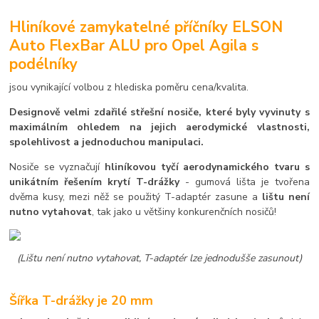
Hliníkové zamykatelné příčníky ELSON
Auto FlexBar ALU pro Opel Agila s
podélníky
jsou vynikající volbou z hlediska poměru cena/kvalita.
Designově velmi zdařilé střešní nosiče, které byly vyvinuty s
maximálním ohledem na jejich aerodymické vlastnosti,
spolehlivost a jednoduchou manipulaci.
Nosiče se vyznačují
hliníkovou tyčí aerodynamického tvaru s
unikátním řešením krytí T-drážky
- gumová lišta je tvořena
dvěma kusy, mezi něž se použitý T-adaptér zasune a
lištu není
nutno vytahovat
, tak jako u většiny konkurenčních nosičů!
(Lištu není nutno vytahovat, T-adaptér lze jednodušše zasunout)
Šířka T-drážky je 20 mm