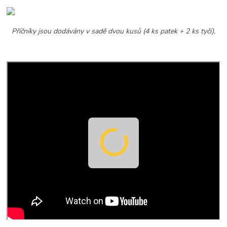
Příčníky jsou dodávány v sadě dvou kusů (4 ks patek + 2 ks tyčí).