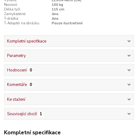
Výrobce:
ELSON Auto (ČR)
Nosnost:
100 kg
Délka tyčí:
115 cm
Zamykatelné:
Ano
T-drážka:
Ano
T-Adaptér na obrázku:
Pouze ilustrativní
Kompletní specifikace
Parametry
Hodnocení
0
Komentáře
0
Ke stažení
Související zboží
1
Kompletní specifikace