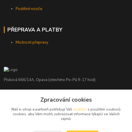
Podélné nosiče
PŘEPRAVA A PLATBY
Možnosti přepravy
Písková 666/14A, Opava (otevřeno Po-Pá 9-17 hod)
Radim Kaděrka
+420 776 839 986
Zpracování cookies
Infolinka: Po-Pá 8-18 hod.
Náš e-shop a partneři potřebují Váš
souhlas
s použitím souborů
cookies, aby Vám mohli zobrazovat informace týkající se Vašich
info@nosice.com
zájmů.