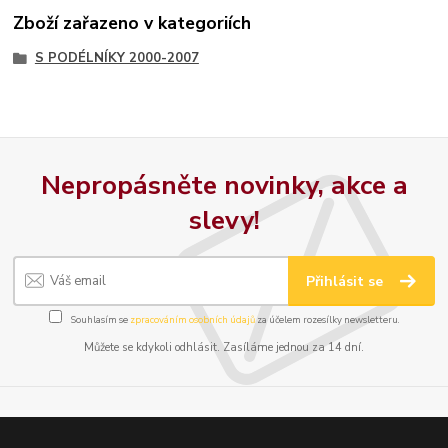
Zboží zařazeno v kategoriích
S PODÉLNÍKY 2000-2007
Nepropásněte novinky, akce a
slevy!
Přihlásit se
Souhlasím se
zpracováním osobních údajů
za účelem rozesílky newsletteru.
Můžete se kdykoli odhlásit. Zasíláme jednou za 14 dní.