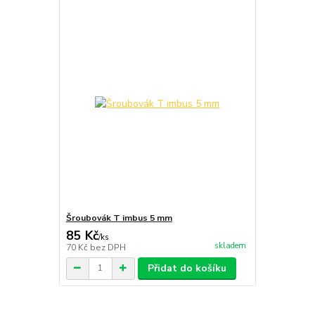
Šroubovák T imbus 5 mm
85 Kč
/
ks
skladem
70 Kč
bez DPH
Přidat do košíku