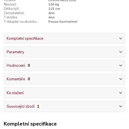
Výrobce:
ELSON Auto (ČR)
Nosnost:
100 kg
Délka tyčí:
115 cm
Zamykatelné:
Ano
T-drážka:
Ano
T-Adaptér na obrázku:
Pouze ilustrativní
Kompletní specifikace
Parametry
Hodnocení
0
Komentáře
0
Ke stažení
Související zboží
1
Kompletní specifikace