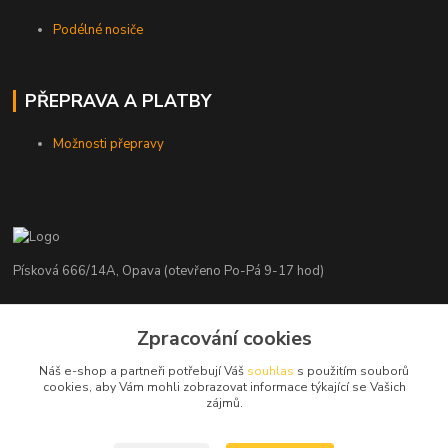
Podélné nosiče
PŘEPRAVA A PLATBY
Možnosti přepravy
Písková 666/14A, Opava (otevřeno Po-Pá 9-17 hod)
Radim Kaděrka
+420 776 839 986
Zpracování cookies
Infolinka: Po-Pá 8-18 hod.
Náš e-shop a partneři potřebují Váš
souhlas
s použitím souborů
cookies, aby Vám mohli zobrazovat informace týkající se Vašich
info@nosice.com
zájmů.