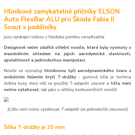
Hliníkové zamykatelné příčníky ELSON
Auto FlexBar ALU pro Škoda Fabia II
Scout s podélníky
jsou vynikající volbou z hlediska poměru cena/kvalita.
Designově velmi zdařilé střešní nosiče, které byly vyvinuty s
maximálním ohledem na jejich aerodymické vlastnosti,
spolehlivost a jednoduchou manipulaci.
Nosiče se vyznačují
hliníkovou tyčí aerodynamického tvaru s
unikátním řešením krytí T-drážky
- gumová lišta je tvořena
dvěma kusy, mezi něž se použitý T-adaptér zasune a
lištu není
nutno vytahovat
, tak jako u většiny konkurenčních nosičů!
(Lištu není nutno vytahovat, T-adaptér lze jednodušše zasunout)
Šířka T-drážky je 20 mm