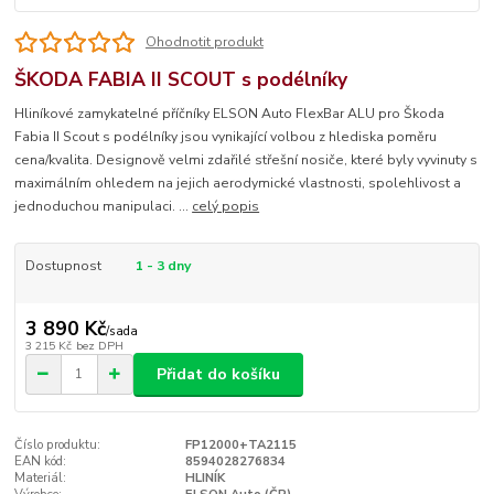
Ohodnotit produkt
ŠKODA FABIA II SCOUT s podélníky
Hliníkové zamykatelné příčníky ELSON Auto FlexBar ALU pro Škoda
Fabia II Scout s podélníky jsou vynikající volbou z hlediska poměru
cena/kvalita. Designově velmi zdařilé střešní nosiče, které byly vyvinuty s
maximálním ohledem na jejich aerodymické vlastnosti, spolehlivost a
jednoduchou manipulaci. ...
celý popis
Dostupnost
1 - 3 dny
3 890 Kč
/
sada
3 215 Kč
bez DPH
Přidat do košíku
Číslo produktu:
FP12000+TA2115
EAN kód:
8594028276834
Materiál:
HLINÍK