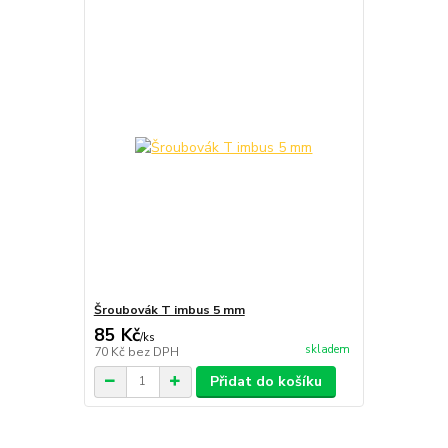
Šroubovák T imbus 5 mm
85 Kč
/
ks
skladem
70 Kč
bez DPH
Přidat do košíku