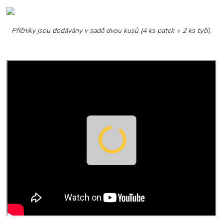
Příčníky jsou dodávány v sadě dvou kusů (4 ks patek + 2 ks tyčí).