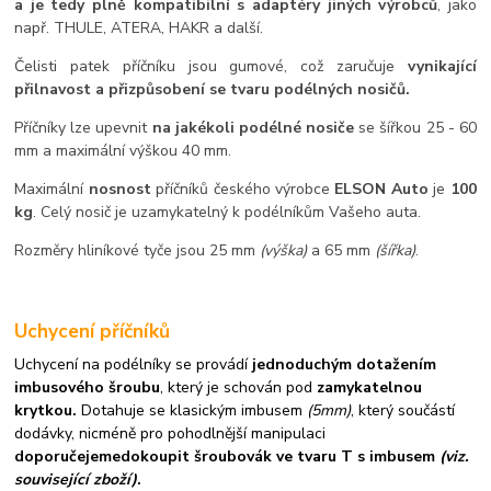
a je tedy plně kompatibilní s adaptéry jiných výrobců
, jako
např. THULE, ATERA, HAKR a další.
Čelisti patek příčníku jsou gumové, což zaručuje
vynikající
přilnavost a přizpůsobení se tvaru podélných nosičů.
Příčníky lze upevnit
na jakékoli podélné nosiče
se šířkou 25 - 60
mm a maximální výškou 40 mm.
Maximální
nosnost
příčníků českého výrobce
ELSON Auto
je
100
kg
. Celý nosič je uzamykatelný k podélníkům Vašeho auta.
Rozměry hliníkové tyče jsou 25 mm
(výška)
a 65 mm
(šířka)
.
Uchycení příčníků
Uchycení na podélníky se provádí
jednoduchým dotažením
imbusového šroubu
, který je schován pod
zamykatelnou
krytkou.
Dotahuje se klasickým imbusem
(5mm)
, který součástí
dodávky, nicméně pro pohodlnější manipulaci
doporučejeme
dokoupit šroubovák ve tvaru T s imbusem
(viz.
související zboží)
.