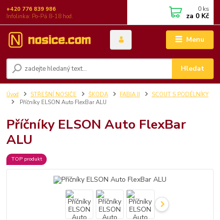
0
ks
+420 776 839 986
za
0 Kč
Infolinka: Po-Pá 8-18 hod.
Menu
Hledat
Úvod
STŘEŠNÍ NOSIČE
ŠKODA
FABIA II
SCOUT S PODÉLNÍKY
Příčníky ELSON Auto FlexBar ALU
Příčníky ELSON Auto FlexBar
ALU
TOP produkt