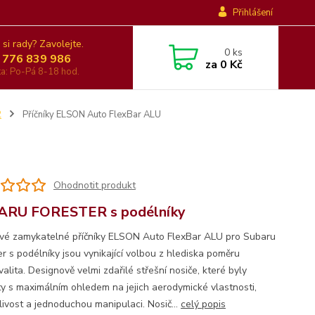
Přihlášení
 si rady? Zavolejte.
0
ks
 776 839 986
za
0 Kč
nka: Po-Pá 8-18 hod.
2
Příčníky ELSON Auto FlexBar ALU
Ohodnotit produkt
ARU FORESTER s podélníky
ové zamykatelné příčníky ELSON Auto FlexBar ALU pro Subaru
er s podélníky jsou vynikající volbou z hlediska poměru
alita. Designově velmi zdařilé střešní nosiče, které byly
ty s maximálním ohledem na jejich aerodymické vlastnosti,
livost a jednoduchou manipulaci. Nosič...
celý popis