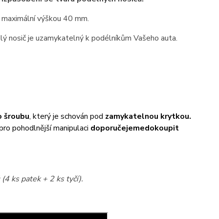
 maximální výškou 40 mm.
elý nosič je uzamykatelný k podélníkům Vašeho auta.
 šroubu
, který je schován pod
zamykatelnou krytkou.
 pro pohodlnější manipulaci
doporučejeme
dokoupit
(4 ks patek + 2 ks tyčí).