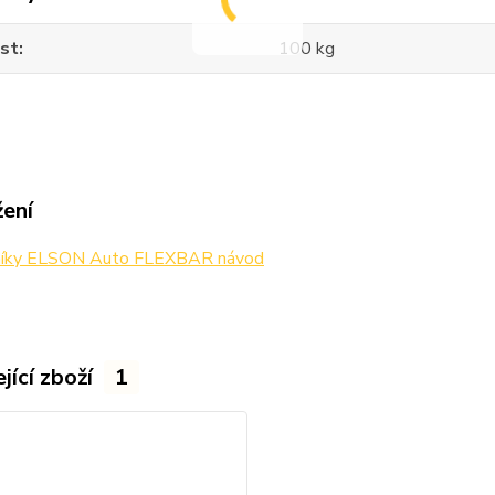
st
100 kg
žení
níky ELSON Auto FLEXBAR návod
jící zboží
1