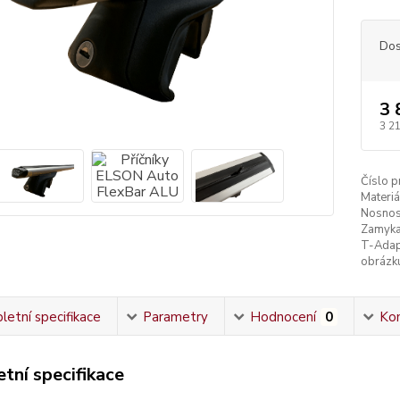
Dos
3 
3 2
Číslo p
Materiá
Nosnos
Zamyka
T-Adap
obrázk
etní specifikace
Parametry
Hodnocení
0
Ko
tní specifikace