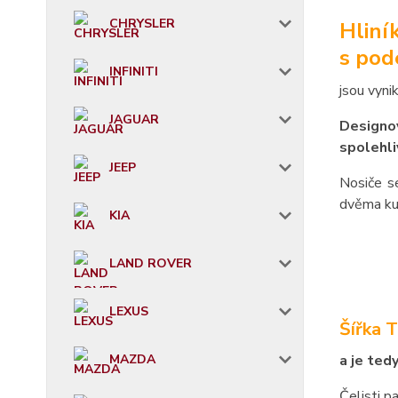
CHRYSLER
Hliní
s pod
INFINITI
jsou vyni
JAGUAR
Designov
spolehli
JEEP
Nosiče s
dvěma ku
KIA
LAND ROVER
LEXUS
Šířka 
MAZDA
a je ted
Čelisti p