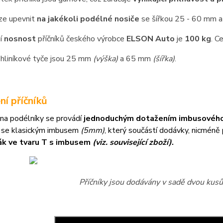
lze upevnit
na jakékoli podélné nosiče
se šířkou 25 - 60 mm a
í
nosnost
příčníků českého výrobce
ELSON Auto
je
100 kg
. C
hliníkové tyče jsou 25 mm
(výška)
a 65 mm
(šířka)
.
ní příčníků
na podélníky se provádí
jednoduchým dotažením imbusového
 se klasickým imbusem
(5mm)
, který součástí dodávky, nicméně
ák ve tvaru T s imbusem
(viz. související zboží)
.
Příčníky jsou dodávány v sadě dvou kusů 