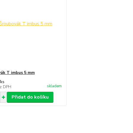
ák T imbus 5 mm
/
ks
skladem
z DPH
Přidat do košíku