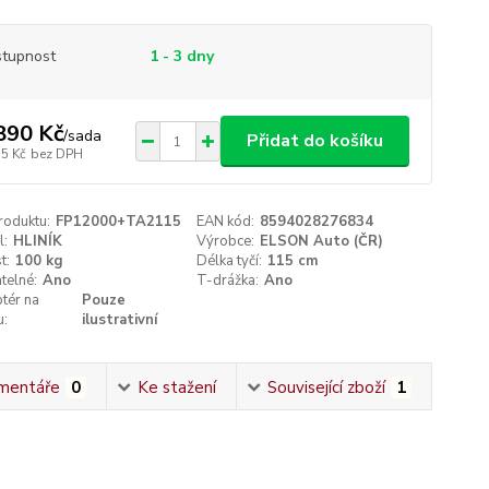
tupnost
1 - 3 dny
890 Kč
/
sada
Přidat do košíku
15 Kč
bez DPH
roduktu:
FP12000+TA2115
EAN kód:
8594028276834
l:
HLINÍK
Výrobce:
ELSON Auto (ČR)
t:
100 kg
Délka tyčí:
115 cm
telné:
Ano
T-drážka:
Ano
tér na
Pouze
u:
ilustrativní
mentáře
0
Ke stažení
Související zboží
1