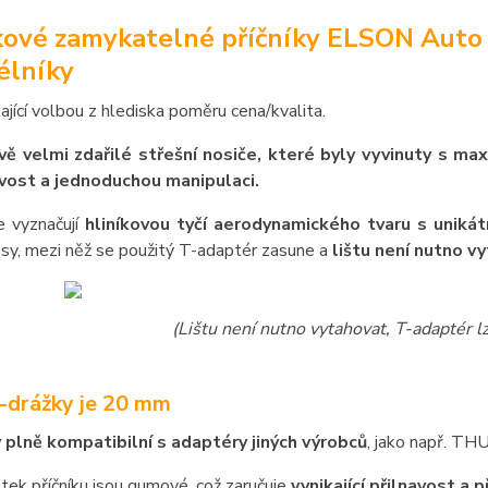
kové zamykatelné příčníky ELSON Auto
élníky
kající volbou z hlediska poměru cena/kvalita.
ě velmi zdařilé střešní nosiče, které byly vyvinuty s ma
vost a jednoduchou manipulaci.
e vyznačují
hliníkovou tyčí aerodynamického tvaru s unikát
sy, mezi něž se použitý T-adaptér zasune a
lištu není nutno v
(Lištu není nutno vytahovat, T-adaptér 
T-drážky je 20 mm
y plně kompatibilní s adaptéry jiných výrobců
, jako např. T
atek příčníku jsou gumové, což zaručuje
vynikající přilnavost a 