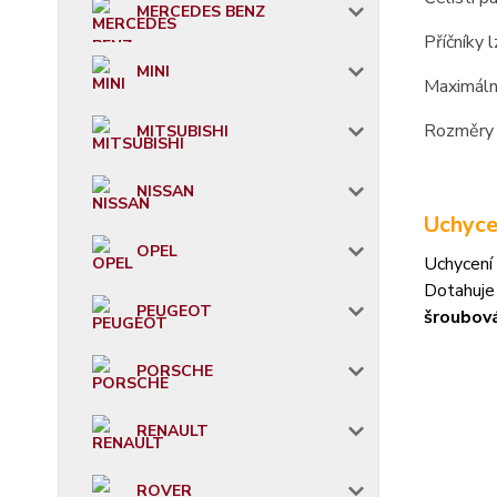
MERCEDES BENZ
Příčníky 
MINI
Maximáln
Rozměry 
MITSUBISHI
NISSAN
Uchyce
OPEL
Uchycení 
Dotahuje
PEUGEOT
šroubov
PORSCHE
RENAULT
ROVER