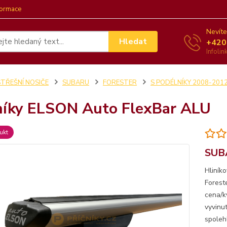
formace
Nevíte
Hledat
+420
Infoli
STŘEŠNÍ NOSIČE
SUBARU
FORESTER
S PODÉLNÍKY 2008-201
níky ELSON Auto FlexBar ALU
ukt
SUB
Hliník
Forest
cena/kv
vyvinu
spoleh