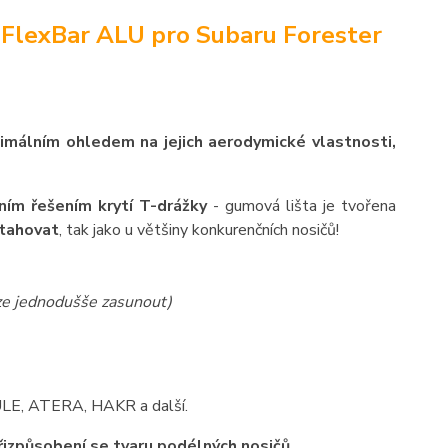
 FlexBar ALU pro Subaru Forester
ximálním ohledem na jejich aerodymické vlastnosti,
ním řešením krytí T-drážky
- gumová lišta je tvořena
ytahovat
, tak jako u většiny konkurenčních nosičů!
lze jednodušše zasunout)
HULE, ATERA, HAKR a další.
přizpůsobení se tvaru podélných nosičů.