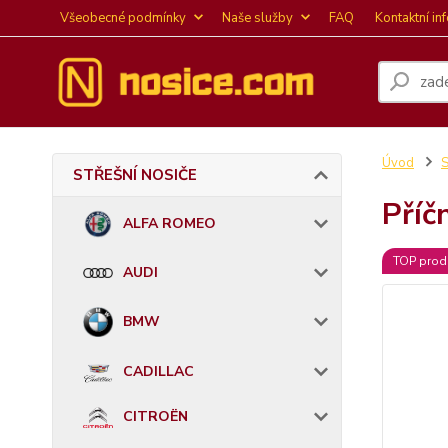
Všeobecné podmínky
Naše služby
FAQ
Kontaktní in
Úvod
STŘEŠNÍ NOSIČE
Příč
ALFA ROMEO
TOP prod
AUDI
BMW
CADILLAC
CITROËN