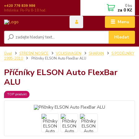
0
ks
+420 776 839 986
za
0 Kč
Infolinka: Po-Pá 8-18 hod.
Menu
Hledat
Úvod
STŘEŠNÍ NOSIČE
VOLKSWAGEN
SHARAN
S PODÉLNÍKY
1995-2010
Příčníky ELSON Auto FlexBar ALU
Příčníky ELSON Auto FlexBar
ALU
TOP produkt