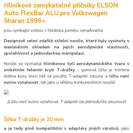
Hliníkové zamykatelné příčníky ELSON
Auto FlexBar ALU pro Volkswagen
Sharan 1996+
jsou vynikající volbou z hlediska poměru cena/kvalita.
Designově velmi zdařilé střešní nosiče, které byly vyvinuty s
maximálním ohledem na jejich aerodymické vlastnosti,
spolehlivost a jednoduchou manipulaci.
Nosiče se vyznačují
hliníkovou tyčí aerodynamického tvaru s
unikátním řešením krytí T-drážky
- gumová lišta je tvořena
dvěma kusy, mezi něž se použitý T-adaptér zasune a
lištu není
nutno vytahovat
, tak jako u většiny konkurenčních nosičů!
(Lištu není nutno vytahovat, T-adaptér lze jednodušše zasunout)
Šířka T-drážky je 20 mm
a je tedy plně kompatibilní s adaptéry jiných výrobců
, jako