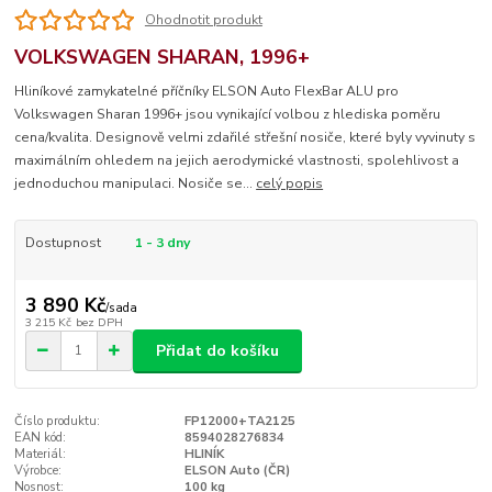
Ohodnotit produkt
VOLKSWAGEN SHARAN, 1996+
Hliníkové zamykatelné příčníky ELSON Auto FlexBar ALU pro
Volkswagen Sharan 1996+ jsou vynikající volbou z hlediska poměru
cena/kvalita. Designově velmi zdařilé střešní nosiče, které byly vyvinuty s
maximálním ohledem na jejich aerodymické vlastnosti, spolehlivost a
jednoduchou manipulaci. Nosiče se...
celý popis
Dostupnost
1 - 3 dny
3 890 Kč
/
sada
3 215 Kč
bez DPH
Přidat do košíku
Číslo produktu:
FP12000+TA2125
EAN kód:
8594028276834
Materiál:
HLINÍK
Výrobce:
ELSON Auto (ČR)
Nosnost:
100 kg