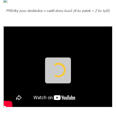
Příčníky jsou dodávány v sadě dvou kusů (4 ks patek + 2 ks tyčí).