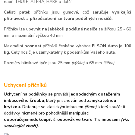
např. THULE, ATERA, HAKR a další.
Čelisti patek příčníku jsou gumové, což zaručuje
vynikající
přilnavost a přizpůsobení se tvaru podélných nosičů.
Příčníky lze upevnit
na jakékoli podélné nosiče
se šířkou 25 - 60
mm a maximální výškou 40 mm.
Maximální
nosnost
příčníků českého výrobce
ELSON Auto
je
100
kg
. Celý nosič je uzamykatelný k podélníkům Vašeho auta.
Rozměry hliníkové tyče jsou 25 mm
(výška)
a 65 mm
(šířka)
.
Uchycení příčníků
Uchycení na podélníky se provádí
jednoduchým dotažením
imbusového šroubu
, který je schován pod
zamykatelnou
krytkou.
Dotahuje se klasickým imbusem
(5mm)
, který součástí
dodávky, nicméně pro pohodlnější manipulaci
doporučejeme
dokoupit šroubovák ve tvaru T s imbusem
(viz.
související zboží)
.