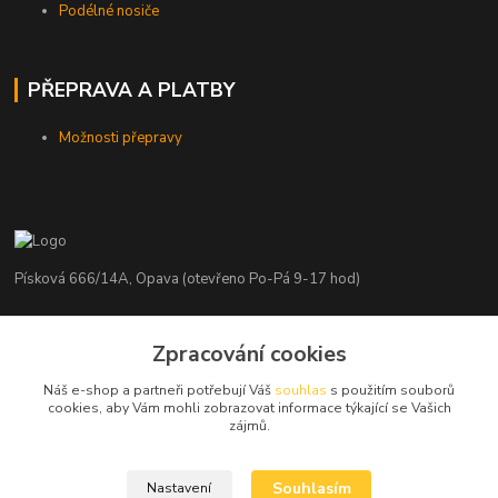
Podélné nosiče
PŘEPRAVA A PLATBY
Možnosti přepravy
Písková 666/14A, Opava (otevřeno Po-Pá 9-17 hod)
Radim Kaděrka
+420 776 839 986
Zpracování cookies
Infolinka: Po-Pá 8-18 hod.
Náš e-shop a partneři potřebují Váš
souhlas
s použitím souborů
cookies, aby Vám mohli zobrazovat informace týkající se Vašich
info@nosice.com
zájmů.
Souhlasím
Nastavení