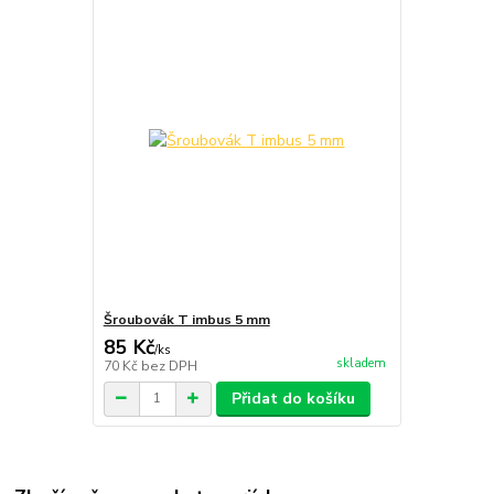
Šroubovák T imbus 5 mm
85 Kč
/
ks
skladem
70 Kč
bez DPH
Přidat do košíku