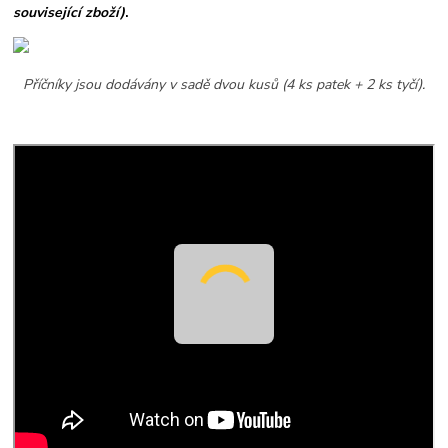
související zboží)
.
Příčníky jsou dodávány v sadě dvou kusů (4 ks patek + 2 ks tyčí).