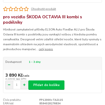
Ohodnotit produkt
pro vozidlo ŠKODA OCTAVIA III kombi s
podélníky
Hliníkové zamykatelné příčníky ELSON Auto FlexBar ALU pro Škoda
Octavia III kombi s podélníky jsou vynikající volbou z hlediska poměru
cena/kvalita. Designově velmi zdařilé střešní nosiče, které byly vyvinuty s
maximálním ohledem na jejich aerodymické vlastnosti, spolehlivost a
jednoduchou manipulac...
celý popis
Dostupnost
1 - 3 dny
3 890 Kč
/
sada
3 215 Kč
bez DPH
Přidat do košíku
Číslo produktu:
FP12000+TA2115
EAN kód:
8594028276834