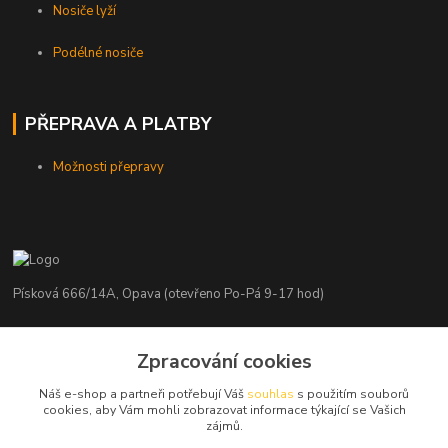
Nosiče lyží
Podélné nosiče
PŘEPRAVA A PLATBY
Možnosti přepravy
Písková 666/14A, Opava (otevřeno Po-Pá 9-17 hod)
Radim Kaděrka
+420 776 839 986
Zpracování cookies
Infolinka: Po-Pá 8-18 hod.
Náš e-shop a partneři potřebují Váš
souhlas
s použitím souborů
cookies, aby Vám mohli zobrazovat informace týkající se Vašich
info@nosice.com
zájmů.