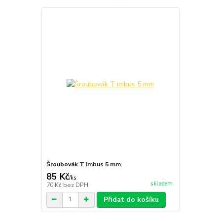
Šroubovák T imbus 5 mm
85 Kč
/
ks
skladem
70 Kč
bez DPH
Přidat do košíku