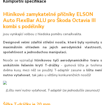
Kompletní specifikace
Hliníkové zamykatelné příčníky ELSON
Auto FlexBar ALU pro Škoda Octavia III
kombi s podélníky
jsou vynikající volbou z hlediska poměru cena/kvalita.
Designově velmi zdařilé střešní nosiče, které byly vyvinuty s
maximálním ohledem na jejich aerodymické vlastnosti,
spolehlivost a jednoduchou manipulaci.
Nosiče se vyznačují
hliníkovou tyčí aerodynamického tvaru s
unikátním řešením krytí T-drážky
- gumová lišta je tvořena
dvěma kusy, mezi něž se použitý T-adaptér zasune a
lištu není
nutno vytahovat
, tak jako u většiny konkurenčních nosičů!
(Lištu není nutno vytahovat, T-adaptér lze jednodušše zasunout)
Šířka T-drážky je 20 mm