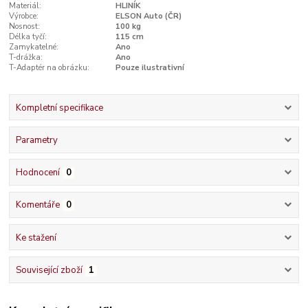
Materiál:
HLINÍK
Výrobce:
ELSON Auto (ČR)
Nosnost:
100 kg
Délka tyčí:
115 cm
Zamykatelné:
Ano
T-drážka:
Ano
T-Adaptér na obrázku:
Pouze ilustrativní
Kompletní specifikace
Parametry
Hodnocení
0
Komentáře
0
Ke stažení
Související zboží
1