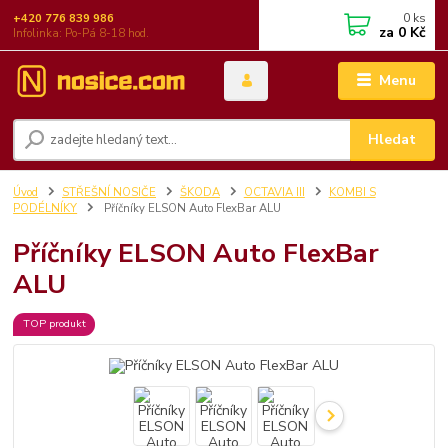
0
ks
+420 776 839 986
za
0 Kč
Infolinka: Po-Pá 8-18 hod.
Menu
Hledat
Úvod
STŘEŠNÍ NOSIČE
ŠKODA
OCTAVIA III
KOMBI S
PODÉLNÍKY
Příčníky ELSON Auto FlexBar ALU
Příčníky ELSON Auto FlexBar
ALU
TOP produkt