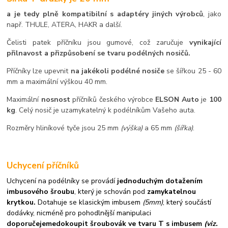
a je tedy plně kompatibilní s adaptéry jiných výrobců
, jako
např. THULE, ATERA, HAKR a další.
Čelisti patek příčníku jsou gumové, což zaručuje
vynikající
přilnavost a přizpůsobení se tvaru podélných nosičů.
Příčníky lze upevnit
na jakékoli podélné nosiče
se šířkou 25 - 60
mm a maximální výškou 40 mm.
Maximální
nosnost
příčníků českého výrobce
ELSON Auto
je
100
kg
. Celý nosič je uzamykatelný k podélníkům Vašeho auta.
Rozměry hliníkové tyče jsou 25 mm
(výška)
a 65 mm
(šířka)
.
Uchycení příčníků
Uchycení na podélníky se provádí
jednoduchým dotažením
imbusového šroubu
, který je schován pod
zamykatelnou
krytkou.
Dotahuje se klasickým imbusem
(5mm)
, který součástí
dodávky, nicméně pro pohodlnější manipulaci
doporučejeme
dokoupit šroubovák ve tvaru T s imbusem
(viz.