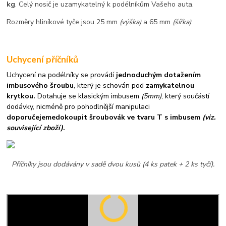
kg
. Celý nosič je uzamykatelný k podélníkům Vašeho auta.
Rozměry hliníkové tyče jsou 25 mm
(výška)
a 65 mm
(šířka)
.
Uchycení příčníků
Uchycení na podélníky se provádí
jednoduchým dotažením
imbusového šroubu
, který je schován pod
zamykatelnou
krytkou.
Dotahuje se klasickým imbusem
(5mm)
, který součástí
dodávky, nicméně pro pohodlnější manipulaci
doporučejeme
dokoupit šroubovák ve tvaru T s imbusem
(viz.
související zboží)
.
Příčníky jsou dodávány v sadě dvou kusů (4 ks patek + 2 ks tyčí).