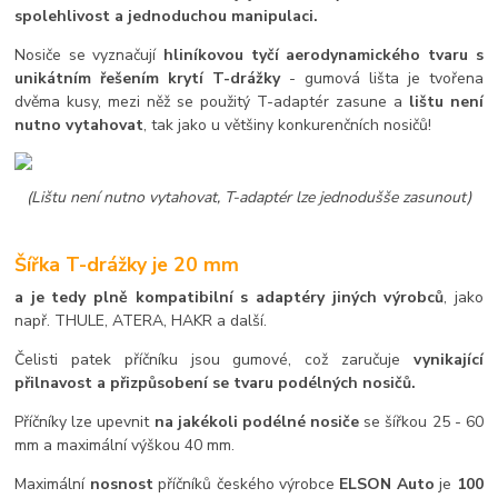
spolehlivost a jednoduchou manipulaci.
Nosiče se vyznačují
hliníkovou tyčí aerodynamického tvaru s
unikátním řešením krytí T-drážky
- gumová lišta je tvořena
dvěma kusy, mezi něž se použitý T-adaptér zasune a
lištu není
nutno vytahovat
, tak jako u většiny konkurenčních nosičů!
(Lištu není nutno vytahovat, T-adaptér lze jednodušše zasunout)
Šířka T-drážky je 20 mm
a je tedy plně kompatibilní s adaptéry jiných výrobců
, jako
např. THULE, ATERA, HAKR a další.
Čelisti patek příčníku jsou gumové, což zaručuje
vynikající
přilnavost a přizpůsobení se tvaru podélných nosičů.
Příčníky lze upevnit
na jakékoli podélné nosiče
se šířkou 25 - 60
mm a maximální výškou 40 mm.
Maximální
nosnost
příčníků českého výrobce
ELSON Auto
je
100