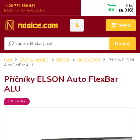
0
ks
+420 776 839 986
za
0 Kč
Infolinka: Po-Pá 8-18 hod.
Menu
Hledat
Úvod
STŘEŠNÍ NOSIČE
TOYOTA
YARIS VERSO
Příčníky ELSON
Auto FlexBar ALU
Příčníky ELSON Auto FlexBar
ALU
TOP produkt