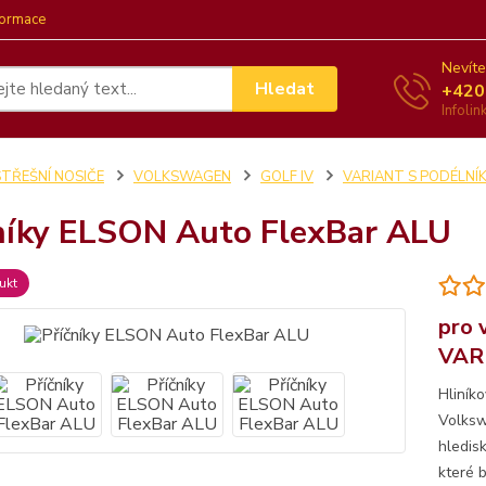
formace
Nevíte
Hledat
+420
Infoli
STŘEŠNÍ NOSIČE
VOLKSWAGEN
GOLF IV
VARIANT S PODÉLNÍ
níky ELSON Auto FlexBar ALU
ukt
pro
VARI
Hliník
Volksw
hledis
které 