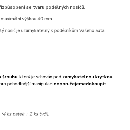
přizpůsobení se tvaru podélných nosičů.
 maximální výškou 40 mm.
elý nosič je uzamykatelný k podélníkům Vašeho auta.
 šroubu
, který je schován pod
zamykatelnou krytkou.
 pro pohodlnější manipulaci
doporučejeme
dokoupit
(4 ks patek + 2 ks tyčí).