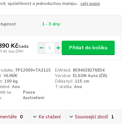
osti, spolehlivost a jednoduchou manipu...
celý popis
tupnost
1 - 3 dny
890 Kč
/
sada
Přidat do košíku
15 Kč
bez DPH
roduktu:
FP12000+TA2115
EAN kód:
8594028276834
l:
HLINÍK
Výrobce:
ELSON Auto (ČR)
t:
100 kg
Délka tyčí:
115 cm
telné:
Ano
T-drážka:
Ano
tér na
Pouze
u:
ilustrativní
mentáře
0
Ke stažení
Související zboží
1