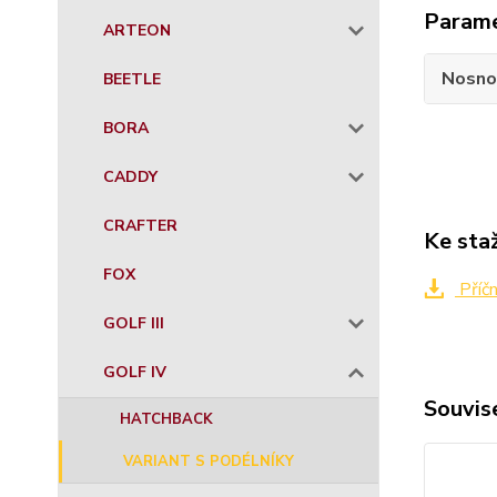
Param
ARTEON
Nosno
BEETLE
BORA
CADDY
CRAFTER
Ke sta
FOX
Příč
GOLF III
GOLF IV
Souvise
HATCHBACK
VARIANT S PODÉLNÍKY