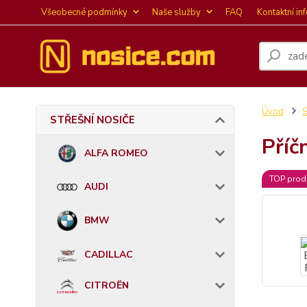
Všeobecné podmínky
Naše služby
FAQ
Kontaktní in
Úvod
STŘEŠNÍ NOSIČE
Příč
ALFA ROMEO
TOP prod
AUDI
BMW
CADILLAC
CITROËN