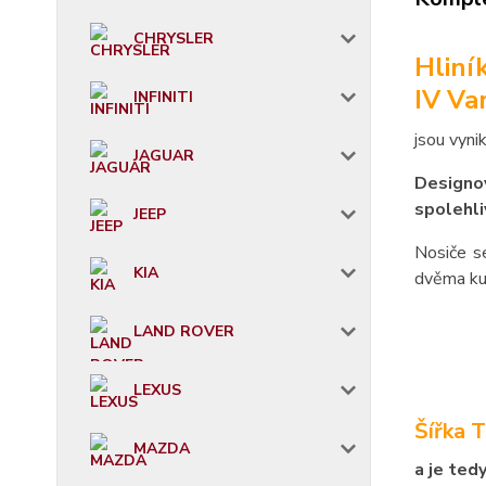
CHRYSLER
Hliní
IV Va
INFINITI
jsou vyni
JAGUAR
Designov
spolehli
JEEP
Nosiče s
KIA
dvěma ku
LAND ROVER
LEXUS
Šířka 
MAZDA
a je ted