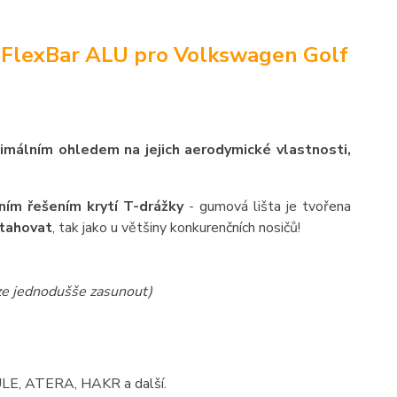
 FlexBar ALU pro Volkswagen Golf
ximálním ohledem na jejich aerodymické vlastnosti,
ním řešením krytí T-drážky
- gumová lišta je tvořena
ytahovat
, tak jako u většiny konkurenčních nosičů!
lze jednodušše zasunout)
HULE, ATERA, HAKR a další.