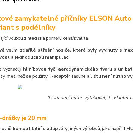
kové zamykatelné příčníky ELSON Auto
riant s podélníky
kající volbou z hlediska poměru cena/kvalita.
ě velmi zdařilé střešní nosiče, které byly vyvinuty s ma
vost a jednoduchou manipulaci.
e vyznačují
hliníkovou tyčí aerodynamického tvaru s unikát
sy, mezi něž se použitý T-adaptér zasune a
lištu není nutno v
(Lištu není nutno vytahovat, T-adaptér 
T-drážky je 20 mm
y plně kompatibilní s adaptéry jiných výrobců
, jako např. T