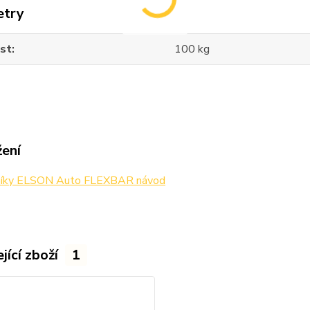
etry
st
100 kg
žení
níky ELSON Auto FLEXBAR návod
jící zboží
1