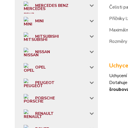
MERCEDES BENZ
Čelisti p
Příčníky 
MINI
Maximáln
MITSUBISHI
Rozměry 
NISSAN
Uchyce
OPEL
Uchycení 
Dotahuje
PEUGEOT
šroubov
PORSCHE
RENAULT