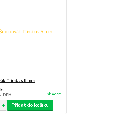
ák T imbus 5 mm
/
ks
skladem
z DPH
Přidat do košíku