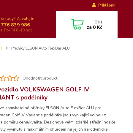
Přihlášení
 si rady? Zavolejte.
0
ks
 776 839 986
za
0 Kč
nka: Po-Pá 8-18 hod.
KY
Příčníky ELSON Auto FlexBar ALU
Ohodnotit produkt
 vozidlo VOLKSWAGEN GOLF IV
ANT s podélníky
ové zamykatelné příčníky ELSON Auto FlexBar ALU pro
agen Golf IV Variant s podélníky jsou vynikající volbou z
ka poměru cena/kvalita. Designově velmi zdařilé střešní nosiče,
byly vyvinuty s maximálním ohledem na jejich aerodymické