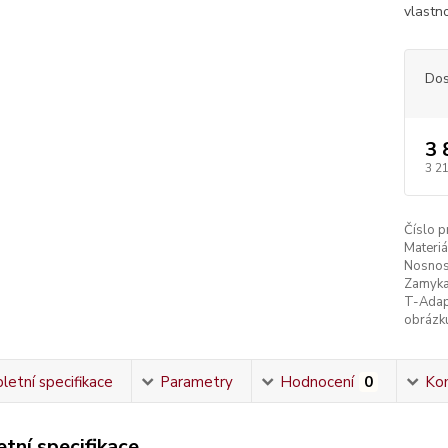
vlastn
Dos
3 
3 2
Číslo p
Materiá
Nosnos
Zamyka
T-Adap
obrázk
etní specifikace
Parametry
Hodnocení
0
Ko
tní specifikace