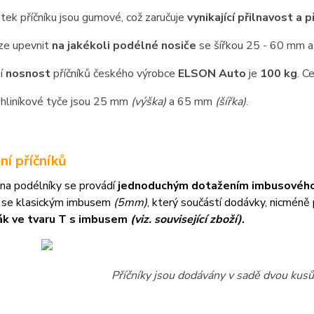
atek příčníku jsou gumové, což zaručuje
vynikající přilnavost a 
lze upevnit
na jakékoli podélné nosiče
se šířkou 25 - 60 mm a
í
nosnost
příčníků českého výrobce
ELSON Auto
je
100 kg
. C
hliníkové tyče jsou 25 mm
(výška)
a 65 mm
(šířka)
.
ní příčníků
na podélníky se provádí
jednoduchým dotažením imbusového
 se klasickým imbusem
(5mm)
, který součástí dodávky, nicméně
ák ve tvaru T s imbusem
(viz. související zboží)
.
Příčníky jsou dodávány v sadě dvou kusů 