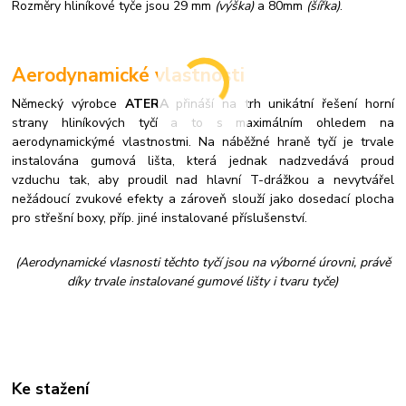
Rozměry hliníkové tyče jsou 29 mm
(výška)
a 80mm
(šířka)
.
Aerodynamické vlastnosti
Německý výrobce
ATERA
přináší na trh unikátní řešení horní
strany hliníkových tyčí a to s maximálním ohledem na
aerodynamickýmé vlastnostmi. Na náběžné hraně tyčí je trvale
instalována gumová lišta, která jednak nadzvedává proud
vzduchu tak, aby proudil nad hlavní T-drážkou a nevytvářel
nežádoucí zvukové efekty a zároveň slouží jako dosedací plocha
pro střešní boxy, příp. jiné instalované příslušenství.
(Aerodynamické vlasnosti těchto tyčí jsou na výborné úrovni, právě
díky trvale instalované gumové lišty i tvaru tyče)
Ke stažení