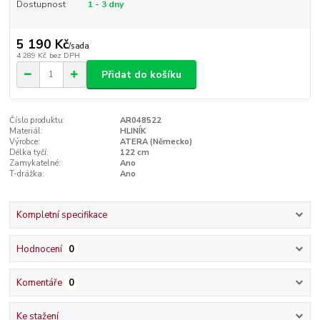
Dostupnost
1 - 3 dny
5 190 Kč
/
sada
4 289 Kč
bez DPH
Přidat do košíku
Číslo produktu:
AR048522
Materiál:
HLINÍK
Výrobce:
ATERA (Německo)
Délka tyčí:
122 cm
Zamykatelné:
Ano
T-drážka:
Ano
Kompletní specifikace
Hodnocení
0
Komentáře
0
Ke stažení