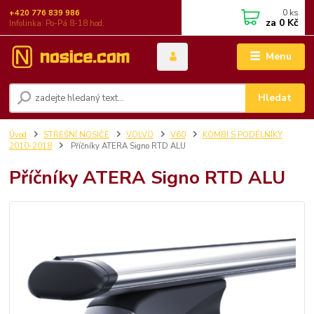
0
ks
+420 776 839 986
za
0 Kč
Infolinka: Po-Pá 8-18 hod.
Menu
Hledat
Úvod
STŘEŠNÍ NOSIČE
VOLVO
V60
KOMBI S PODÉLNÍKY
2010-2018
Příčníky ATERA Signo RTD ALU
Příčníky ATERA Signo RTD ALU