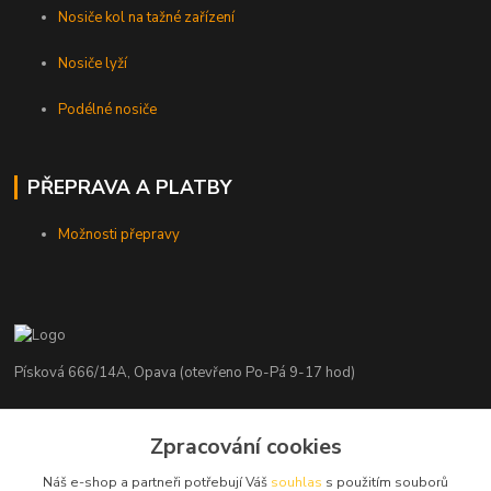
Nosiče kol na tažné zařízení
Nosiče lyží
Podélné nosiče
PŘEPRAVA A PLATBY
Možnosti přepravy
Písková 666/14A, Opava (otevřeno Po-Pá 9-17 hod)
Radim Kaděrka
Zpracování cookies
+420 776 839 986
Infolinka: Po-Pá 8-18 hod.
Náš e-shop a partneři potřebují Váš
souhlas
s použitím souborů