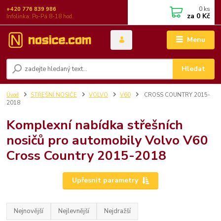
0
ks
+420 776 839 986
za
0 Kč
Infolinka: Po-Pá 8-18 hod.
Menu
Hledat
Úvod
STŘEŠNÍ NOSIČE
VOLVO
V60
CROSS COUNTRY 2015-
2018
Komplexní nabídka střešních
nosičů pro automobily Volvo V60
Cross Country 2015-2018
Upřesnit parametry
Nejnovější
Nejlevnější
Nejdražší