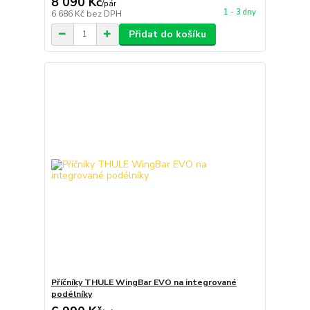
8 090 Kč
/
pár
1 - 3 dny
6 686 Kč
bez DPH
Přidat do košíku
Příčníky THULE WingBar EVO na integrované
podélníky