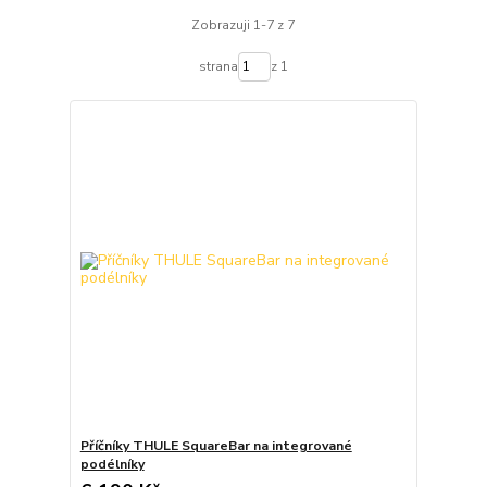
Zobrazuji 1-7 z 7
strana
z 1
Příčníky THULE SquareBar na integrované
podélníky