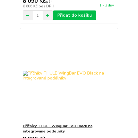
8 090 Kč
/
pár
1 - 3 dny
6 686 Kč
bez DPH
Přidat do košíku
Příčníky THULE WingBar EVO Black na
integrované podélníky