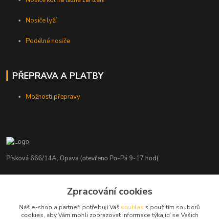
Nosiče lyží
Podélné nosiče
PŘEPRAVA A PLATBY
Možnosti přepravy
Písková 666/14A, Opava (otevřeno Po-Pá 9-17 hod)
Radim Kaděrka
Zpracování cookies
+420 776 839 986
Infolinka: Po-Pá 8-18 hod.
Náš e-shop a partneři potřebují Váš
souhlas
s použitím souborů
cookies, aby Vám mohli zobrazovat informace týkající se Vašich
info@nosice.com