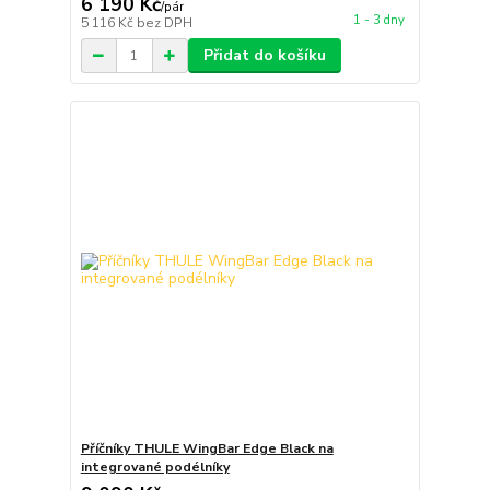
6 190 Kč
/
pár
1 - 3 dny
5 116 Kč
bez DPH
Přidat do košíku
Příčníky THULE WingBar Edge Black na
integrované podélníky