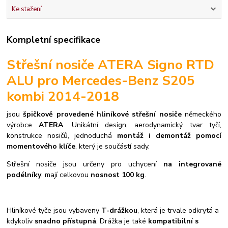
Ke stažení
Kompletní specifikace
Střešní nosiče ATERA Signo RTD
ALU pro Mercedes-Benz S205
kombi 2014-2018
jsou
špičkově provedené hliníkové střešní nosiče
německého
výrobce
ATERA
. Unikátní design, aerodynamický tvar tyčí,
konstrukce nosičů, jednoduchá
montáž i demontáž pomocí
momentového klíče
, který je součástí sady.
S
třešní nosiče jsou určeny pro uchycení
na integrované
podélníky
, mají celkovou
nosnost 100 kg
.
Hliníkové tyče jsou vybaveny
T-drážkou
, která je trvale odkrytá a
kdykoliv
snadno přístupná
. Drážka je také
kompatibilní s