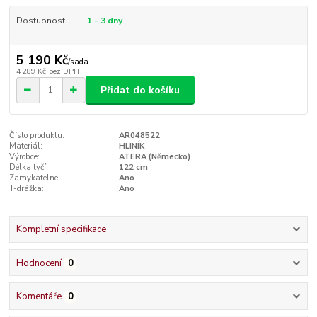
Dostupnost
1 - 3 dny
5 190 Kč
/
sada
4 289 Kč
bez DPH
Přidat do košíku
Číslo produktu:
AR048522
Materiál:
HLINÍK
Výrobce:
ATERA (Německo)
Délka tyčí:
122 cm
Zamykatelné:
Ano
T-drážka:
Ano
Kompletní specifikace
Hodnocení
0
Komentáře
0