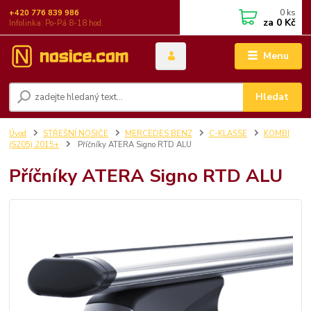
0
ks
+420 776 839 986
za
0 Kč
Infolinka: Po-Pá 8-18 hod.
Menu
Hledat
Úvod
STŘEŠNÍ NOSIČE
MERCEDES BENZ
C-KLASSE
KOMBI
(S205) 2015+
Příčníky ATERA Signo RTD ALU
Příčníky ATERA Signo RTD ALU