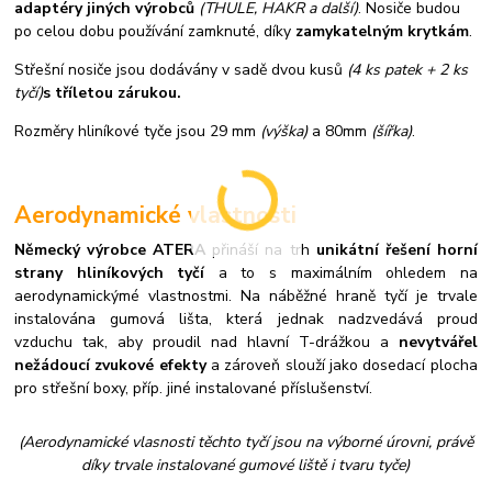
adaptéry jiných výrobců
(THULE, HAKR a další)
. Nosiče budou
po celou dobu používání zamknuté, díky
zamykatelným krytkám
.
Střešní nosiče jsou dodávány v sadě dvou kusů
(4 ks patek + 2 ks
tyčí)
s tříletou zárukou.
Rozměry hliníkové tyče jsou 29 mm
(výška)
a 80mm
(šířka)
.
Aerodynamické vlastnosti
Německý výrobce ATERA
přináší na trh
unikátní řešení horní
strany hliníkových tyčí
a to s maximálním ohledem na
aerodynamickýmé vlastnostmi. Na náběžné hraně tyčí je trvale
instalována gumová lišta, která jednak nadzvedává proud
vzduchu tak, aby proudil nad hlavní T-drážkou a
nevytvářel
nežádoucí zvukové efekty
a zároveň slouží jako dosedací plocha
pro střešní boxy, příp. jiné instalované příslušenství.
(Aerodynamické vlasnosti těchto tyčí jsou na výborné úrovni, právě
díky trvale instalované gumové liště i tvaru tyče)