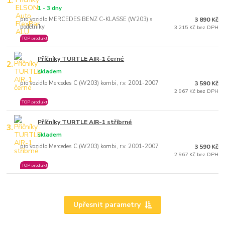
1.
1 - 3 dny
pro vozidlo MERCEDES BENZ C-KLASSE (W203) s
3 890 Kč
podélníky
3 215 Kč bez DPH
TOP produkt
Příčníky TURTLE AIR-1 černé
2.
skladem
pro vozidlo Mercedes C (W203) kombi, r.v. 2001-2007
3 590 Kč
2 967 Kč bez DPH
TOP produkt
Příčníky TURTLE AIR-1 stříbrné
3.
skladem
pro vozidlo Mercedes C (W203) kombi, r.v. 2001-2007
3 590 Kč
2 967 Kč bez DPH
TOP produkt
Upřesnit parametry