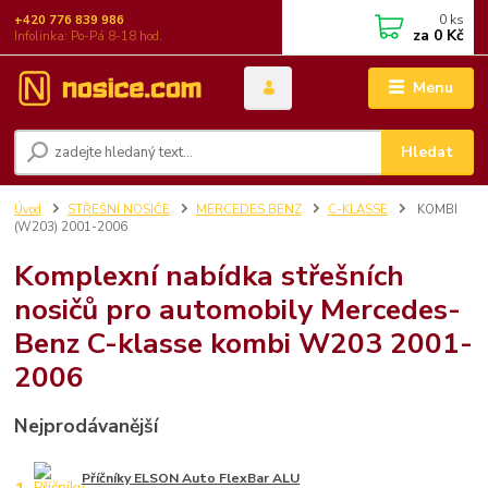
0
ks
+420 776 839 986
za
0 Kč
Infolinka: Po-Pá 8-18 hod.
Menu
Hledat
Úvod
STŘEŠNÍ NOSIČE
MERCEDES BENZ
C-KLASSE
KOMBI
(W203) 2001-2006
Komplexní nabídka střešních
nosičů pro automobily Mercedes-
Benz C-klasse kombi W203 2001-
2006
Nejprodávanější
Příčníky ELSON Auto FlexBar ALU