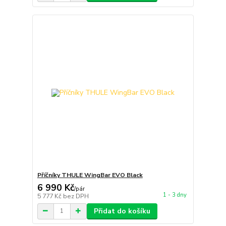
Příčníky THULE WingBar EVO Black
6 990 Kč
/
pár
1 - 3 dny
5 777 Kč
bez DPH
Přidat do košíku