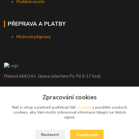
Podélné nosiče
PŘEPRAVA A PLATBY
Možnosti přepravy
Písková 666/14A, Opava (otevřeno Po-Pá 9-17 hod)
Radim Kaděrka
+420 776 839 986
Zpracování cookies
Infolinka: Po-Pá 8-18 hod.
Náš e-shop a partneři potřebují Váš
souhlas
s použitím souborů
cookies, aby Vám mohli zobrazovat informace týkající se Vašich
info@nosice.com
zájmů.
Souhlasím
Nastavení