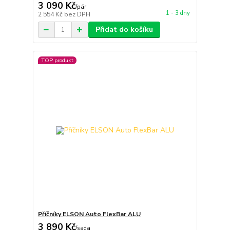
3 090 Kč
/
pár
1 - 3 dny
2 554 Kč
bez DPH
Přidat do košíku
TOP produkt
Příčníky ELSON Auto FlexBar ALU
3 890 Kč
/
sada