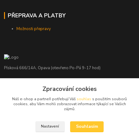
PŘEPRAVA A PLATBY
Možnosti přepravy
Písková 666/14A, Opava (otevřeno Po-Pá 9-17 hod)
Radim Kaděrka
Zpracování cookies
+420 776 839 986
Infolinka: Po-Pá 8-18 hod.
Náš e-shop a partneři potřebují Váš
souhlas
s použitím souborů
cookies, aby Vám mohli zobrazovat informace týkající se Vašich
info@nosice.com
zájmů.
Souhlasím
Nastavení