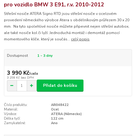
pro vozidlo BMW 3 E91, r.v. 2010-2012
Střešní nosiče ATERA Signo RTD jsou střešní nosiče v ocelovém
provedení německého výrobce Atera s obdélníkovým průřezem 30 x 20
mm. Na tyto spolehlivé nosiče můžete připevnit nejen střešní autobox,
ale také nosiče kol či lyží. Jednoduchá montáž i demontáž pomocí
momentového klíče, který je součás...
celý popis
Dostupnost
1 - 3 dny
3 990 Kč
/
sada
3 298 Kč
bez DPH
Přidat do košíku
Číslo produktu:
AR048422
Materiál:
Ocel
Výrobce:
ATERA (Německo)
Délka tyčí:
122 cm
Zamykatelné:
Ano