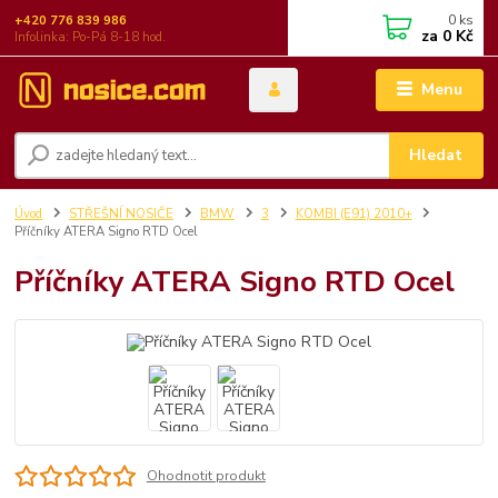
0
ks
+420 776 839 986
za
0 Kč
Infolinka: Po-Pá 8-18 hod.
Menu
Hledat
Úvod
STŘEŠNÍ NOSIČE
BMW
3
KOMBI (E91) 2010+
Příčníky ATERA Signo RTD Ocel
Příčníky ATERA Signo RTD Ocel
Ohodnotit produkt