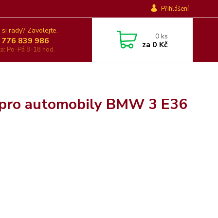
Přihlášení
 si rady? Zavolejte.
0
ks
 776 839 986
za
0 Kč
nka: Po-Pá 8-18 hod.
ů pro automobily BMW 3 E36