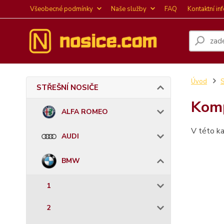
Všeobecné podmínky
Naše služby
FAQ
Kontaktní in
Úvod
STŘEŠNÍ NOSIČE
Komp
ALFA ROMEO
V této ka
AUDI
BMW
1
2