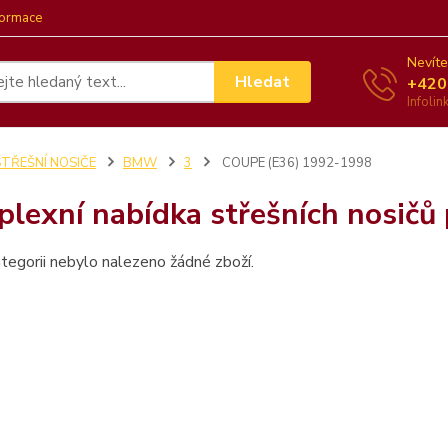
formace
Nevíte
Hledat
+420
Infoli
STŘEŠNÍ NOSIČE
BMW
3
COUPE (E36) 1992-1998
lexní nabídka střešních nosič
tegorii nebylo nalezeno žádné zboží.