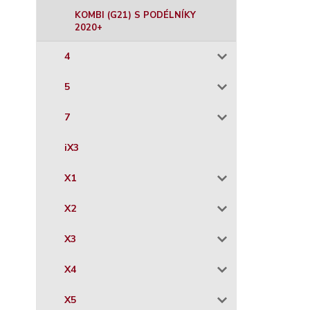
KOMBI (G21) S PODÉLNÍKY
2020+
4
5
7
iX3
X1
X2
X3
X4
X5