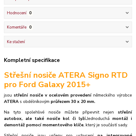
Hodnocení
0
Komentáře
0
Ke stažení
Kompletní specifikace
Střešní nosiče ATERA Signo RTD
pro Ford Galaxy 2015+
jsou
střešní nosiče v ocelovém provedení
německého výrobce
ATERA
s obdélníkovým
průřezem 30 x 20 mm.
Na tyto spolehlivé nosiče můžete připevnit nejen
střešní
autobox, ale také nosiče kol či lyží.
Jednoduchá
montáž i
demontáž pomocí momentového klíče
, který je součástí sady.
Střešní nosiče jsou určeny pro uchycení
na integrované