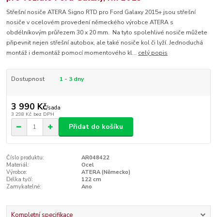
Střešní nosiče ATERA Signo RTD pro Ford Galaxy 2015+ jsou střešní
nosiče v ocelovém provedení německého výrobce ATERA s
obdélníkovým průřezem 30 x 20 mm. Na tyto spolehlivé nosiče můžete
připevnit nejen střešní autobox, ale také nosiče kol či lyží. Jednoduchá
montáž i demontáž pomocí momentového kl...
celý popis
Dostupnost
1 - 3 dny
3 990 Kč
/
sada
3 298 Kč
bez DPH
Přidat do košíku
Číslo produktu:
AR048422
Materiál:
Ocel
Výrobce:
ATERA (Německo)
Délka tyčí:
122 cm
Zamykatelné:
Ano
Kompletní specifikace