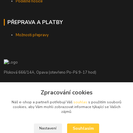
Podélné nosiče
PŘEPRAVA A PLATBY
Možnosti přepravy
Písková 666/14A, Opava (otevřeno Po-Pá 9-17 hod)
Radim Kaděrka
Zpracování cookies
+420 776 839 986
Infolinka: Po-Pá 8-18 hod.
Náš e-shop a partneři potřebují Váš
souhlas
s použitím souborů
cookies, aby Vám mohli zobrazovat informace týkající se Vašich
info@nosice.com
zájmů.
Souhlasím
Nastavení