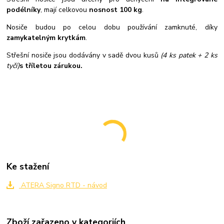
podélníky
, mají celkovou
nosnost 100 kg
.
Nosiče budou po celou dobu používání zamknuté, díky
zamykatelným krytkám
.
Střešní nosiče jsou dodávány v sadě dvou kusů
(4 ks patek + 2 ks
tyčí)
s tříletou zárukou.
Ke stažení
ATERA Signo RTD - návod
Zboží zařazeno v kategoriích