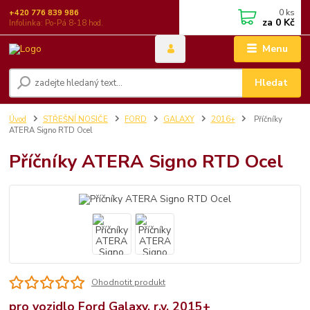
0
ks
+420 776 839 986
za
0 Kč
Infolinka: Po-Pá 8-18 hod.
Menu
Hledat
Úvod
STŘEŠNÍ NOSIČE
FORD
GALAXY
2016+
Příčníky
ATERA Signo RTD Ocel
Příčníky ATERA Signo RTD Ocel
Ohodnotit produkt
pro vozidlo Ford Galaxy, r.v. 2015+