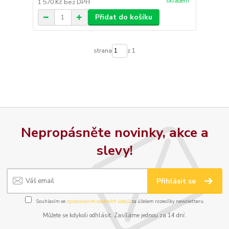
skladem
1 570 Kč
bez DPH
Přidat do košíku
strana
z 1
Nepropásněte novinky, akce a
slevy!
Přihlásit se
Souhlasím se
zpracováním osobních údajů
za účelem rozesílky newsletteru.
Můžete se kdykoli odhlásit. Zasíláme jednou za 14 dní.