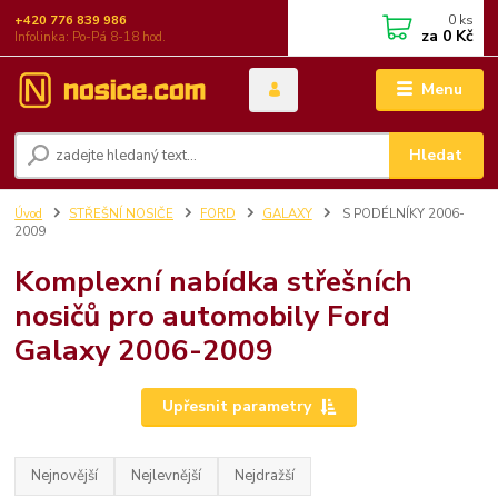
0
ks
+420 776 839 986
za
0 Kč
Infolinka: Po-Pá 8-18 hod.
Menu
Hledat
Úvod
STŘEŠNÍ NOSIČE
FORD
GALAXY
S PODÉLNÍKY 2006-
2009
Komplexní nabídka střešních
nosičů pro automobily Ford
Galaxy 2006-2009
Upřesnit parametry
Nejnovější
Nejlevnější
Nejdražší