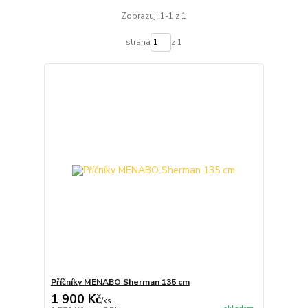
Zobrazuji 1-1 z 1
strana
z 1
Příčníky MENABO Sherman 135 cm
1 900 Kč
/
ks