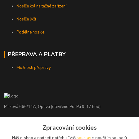
Nosiče kol na tažné zařízení
Nosiče lyží
Podélné nosiče
PŘEPRAVA A PLATBY
Možnosti přepravy
Písková 666/14A, Opava (otevřeno Po-Pá 9-17 hod)
Radim Kaděrka
Zpracování cookies
+420 776 839 986
Infolinka: Po-Pá 8-18 hod.
Náš e-shop a partneři potřebují Váš
souhlas
s použitím souborů