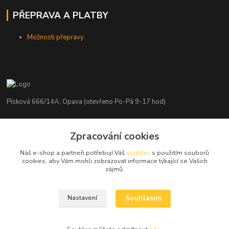
PŘEPRAVA A PLATBY
Možnosti přepravy
Písková 666/14A, Opava (otevřeno Po-Pá 9-17 hod)
Radim Kaděrka
Zpracování cookies
+420 776 839 986
Infolinka: Po-Pá 8-18 hod.
Náš e-shop a partneři potřebují Váš
souhlas
s použitím souborů
cookies, aby Vám mohli zobrazovat informace týkající se Vašich
info@nosice.com
zájmů.
Souhlasím
Nastavení