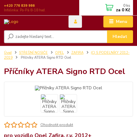
0
ks
+420 776 839 986
za
0 Kč
Infolinka: Po-Pá 8-18 hod.
Menu
Hledat
Úvod
STŘEŠNÍ NOSIČE
OPEL
ZAFIRA
(C) S PODELNÍKY 2012-
2019
Příčníky ATERA Signo RTD Ocel
Příčníky ATERA Signo RTD Ocel
Ohodnotit produkt
pro vozidlo Opel Zafira, r.v. 2012+