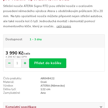
Střešní nosiče ATERA Signo RTD jsou střešní nosiče v ocelovém
provedení německého výrobce Atera s obdélníkovým průřezem 30 x 20
mm. Na tyto spolehlivé nosiče můžete připevnit nejen střešní autobox,
ale také nosiče kol či lyží. Jednoduchá montáž i demontáž pomocí
momentového klíče, který je součás...
celý popis
Dostupnost
1 - 3 dny
3 990 Kč
/
sada
3 298 Kč
bez DPH
Přidat do košíku
Číslo produktu:
AR048422
Materiál:
Ocel
Výrobce:
ATERA (Německo)
Délka tyčí:
122 cm
Zamykatelné:
Ano
Kompletní specifikace