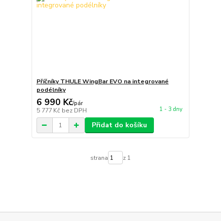
Příčníky THULE WingBar EVO na integrované
podélníky
6 990 Kč
/
pár
1 - 3 dny
5 777 Kč
bez DPH
Přidat do košíku
strana
z 1