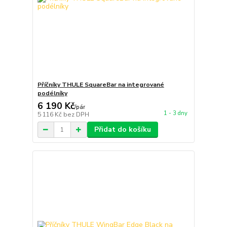
Příčníky THULE SquareBar na integrované
podélníky
6 190 Kč
/
pár
1 - 3 dny
5 116 Kč
bez DPH
Přidat do košíku