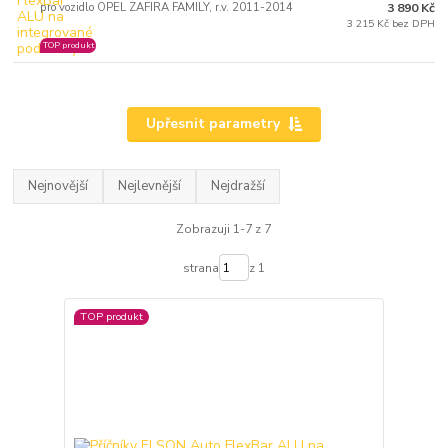
pro vozidlo OPEL ZAFIRA FAMILY, r.v. 2011-2014
3 890 Kč
3 215 Kč bez DPH
TOP produkt
Upřesnit parametry
Nejnovější
Nejlevnější
Nejdražší
Zobrazuji 1-7 z 7
strana
z 1
TOP produkt