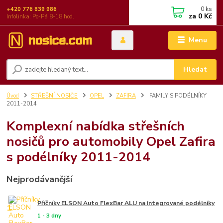
0
ks
+420 776 839 986
za
0 Kč
Infolinka: Po-Pá 8-18 hod.
Menu
Hledat
Úvod
STŘEŠNÍ NOSIČE
OPEL
ZAFIRA
FAMILY S PODÉLNÍKY
2011-2014
Komplexní nabídka střešních
nosičů pro automobily Opel Zafira
s podélníky 2011-2014
Nejprodávanější
Příčníky ELSON Auto FlexBar ALU na integrované podélníky
1.
1 - 3 dny