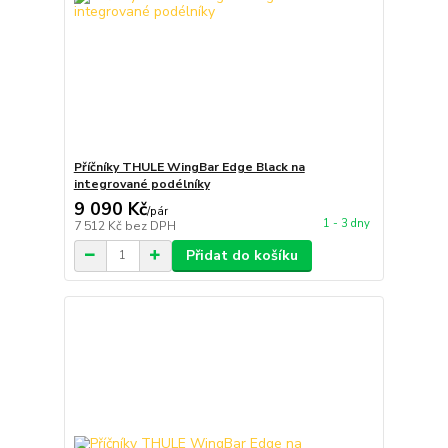
Příčníky THULE WingBar Edge Black na
integrované podélníky
9 090 Kč
/
pár
1 - 3 dny
7 512 Kč
bez DPH
Přidat do košíku