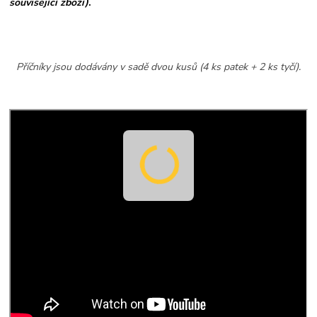
související zboží)
.
Příčníky jsou dodávány v sadě dvou kusů (4 ks patek + 2 ks tyčí).