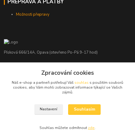
PŘEPRAVA A PLATBY
Možnosti přepravy
Písková 666/14A, Opava (otevřeno Po-Pá 9-17 hod)
Radim Kaděrka
Zpracování cookies
+420 776 839 986
Infolinka: Po-Pá 8-18 hod.
Náš e-shop a partneři potřebují Váš
souhlas
s použitím souborů
cookies, aby Vám mohli zobrazovat informace týkající se Vašich
info@nosice.com
zájmů.
Souhlasím
Nastavení
Souhlas můžete odmítnout
zde
.
Vytvořeno na
Eshop-rychle.cz