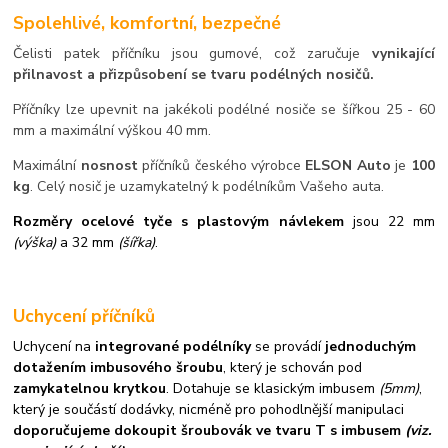
Spolehlivé, komfortní, bezpečné
Čelisti patek příčníku jsou gumové, což zaručuje
vynikající
přilnavost a přizpůsobení se tvaru podélných nosičů.
Příčníky lze upevnit na jakékoli podélné nosiče se šířkou 25 - 60
mm a maximální výškou 40 mm.
Maximální
nosnost
příčníků českého výrobce
ELSON Auto
je
100
kg
. Celý nosič je uzamykatelný k podélníkům Vašeho auta.
Rozměry ocelové tyče s plastovým návlekem
jsou 22 mm
(výška)
a 32 mm
(šířka)
.
Uchycení příčníků
Uchycení na
integrované podélníky
se provádí
jednoduchým
dotažením imbusového šroubu
, který je schován pod
zamykatelnou krytkou
. Dotahuje se klasickým imbusem
(5mm)
,
který je součástí dodávky, nicméně pro pohodlnější manipulaci
doporučujeme dokoupit šroubovák ve tvaru T s imbusem
(viz.