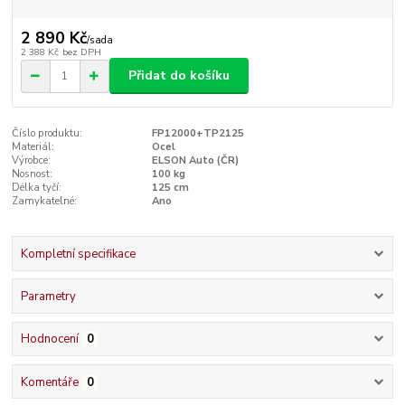
2 890 Kč
/
sada
2 388 Kč
bez DPH
Přidat do košíku
Číslo produktu:
FP12000+TP2125
Materiál:
Ocel
Výrobce:
ELSON Auto (ČR)
Nosnost:
100 kg
Délka tyčí:
125 cm
Zamykatelné:
Ano
Kompletní specifikace
Parametry
Hodnocení
0
Komentáře
0