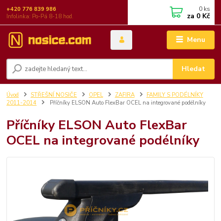
0
ks
+420 776 839 986
za
0 Kč
Infolinka: Po-Pá 8-18 hod.
Menu
Hledat
Úvod
STŘEŠNÍ NOSIČE
OPEL
ZAFIRA
FAMILY S PODÉLNÍKY
2011-2014
Příčníky ELSON Auto FlexBar OCEL na integrované podélníky
Příčníky ELSON Auto FlexBar
OCEL na integrované podélníky