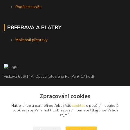
Podélné nosiče
PŘEPRAVA A PLATBY
Možnosti přepravy
Písková 666/14A, Opava (otevřeno Po-Pá 9-17 hod)
Radim Kaděrka
Zpracování cookies
+420 776 839 986
Infolinka: Po-Pá 8-18 hod.
Náš e-shop a partneři potřebují Váš
souhlas
s použitím souborů
cookies, aby Vám mohli zobrazovat informace týkající se Vašich
info@nosice.com
zájmů.