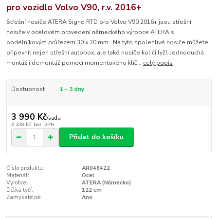
pro vozidlo Volvo V90, r.v. 2016+
Střešní nosiče ATERA Signo RTD pro Volvo V90 2016+ jsou střešní
nosiče v ocelovém provedení německého výrobce ATERA s
obdélníkovým průřezem 30 x 20 mm. Na tyto spolehlivé nosiče můžete
připevnit nejen střešní autobox, ale také nosiče kol či lyží. Jednoduchá
montáž i demontáž pomocí momentového klíč...
celý popis
Dostupnost
1 - 3 dny
3 990 Kč
/
sada
3 298 Kč
bez DPH
Přidat do košíku
Číslo produktu:
AR048422
Materiál:
Ocel
Výrobce:
ATERA (Německo)
Délka tyčí:
122 cm
Zamykatelné:
Ano