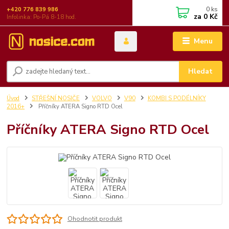
0
ks
+420 776 839 986
za
0 Kč
Infolinka: Po-Pá 8-18 hod.
Menu
Hledat
Úvod
STŘEŠNÍ NOSIČE
VOLVO
V90
KOMBI S PODÉLNÍKY
2016+
Příčníky ATERA Signo RTD Ocel
Příčníky ATERA Signo RTD Ocel
Ohodnotit produkt