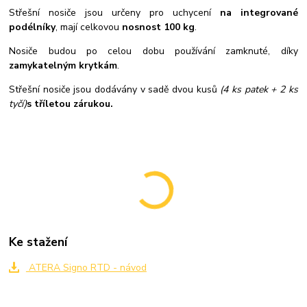
Střešní nosiče jsou určeny pro uchycení
na integrované
podélníky
, mají celkovou
nosnost 100 kg
.
Nosiče budou po celou dobu používání zamknuté, díky
zamykatelným krytkám
.
Střešní nosiče jsou dodávány v sadě dvou kusů
(4 ks patek + 2 ks
tyčí)
s tříletou zárukou.
Ke stažení
ATERA Signo RTD - návod