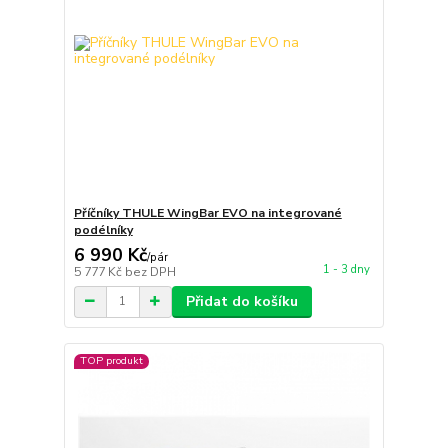
Příčníky THULE WingBar EVO na integrované
podélníky
6 990 Kč
/
pár
1 - 3 dny
5 777 Kč
bez DPH
Přidat do košíku
TOP produkt