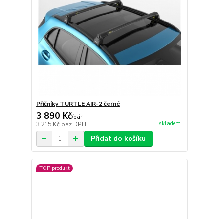
Příčníky TURTLE AIR-2 černé
3 890 Kč
/
pár
skladem
3 215 Kč
bez DPH
Přidat do košíku
TOP produkt