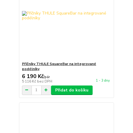
Příčníky THULE SquareBar na integrované
podélníky
6 190 Kč
/
pár
1 - 3 dny
5 116 Kč
bez DPH
Přidat do košíku