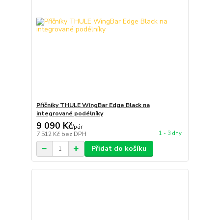
Příčníky THULE WingBar Edge Black na
integrované podélníky
9 090 Kč
/
pár
1 - 3 dny
7 512 Kč
bez DPH
Přidat do košíku