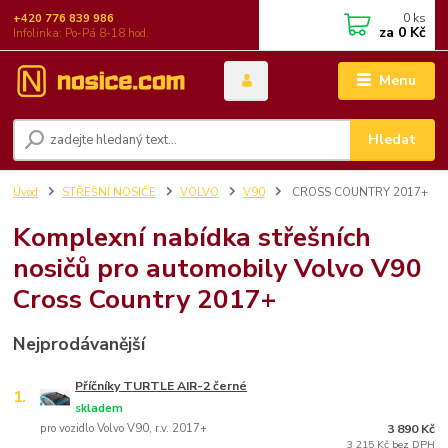
0
ks
+420 776 839 986
za
0 Kč
Infolinka: Po-Pá 8-18 hod.
Menu
Hledat
Úvod
STŘEŠNÍ NOSIČE
VOLVO
V90
CROSS COUNTRY 2017+
Komplexní nabídka střešních
nosičů pro automobily Volvo V90
Cross Country 2017+
Nejprodávanější
Příčníky TURTLE AIR-2 černé
1.
skladem
pro vozidlo Volvo V90, r.v. 2017+
3 890 Kč
3 215 Kč bez DPH