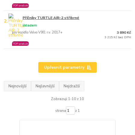
TOP produkt
Příčníky TURTLE AIR-2 stříbrné
2.
skladem
pro vozidlo Volvo V90, r.v. 2017+
3 890 Kč
3 215 Kč bez DPH
TOP produkt
Upřesnit parametry
Nejnovější
Nejlevnější
Nejdražší
Zobrazuji 1-10 z 10
strana
z 1