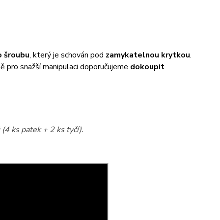
 šroubu
, který je schován pod
zamykatelnou krytkou
.
éně pro snažší manipulaci doporučujeme
dokoupit
(4 ks patek + 2 ks tyčí).