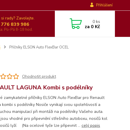
Přihlášení
 si rady? Zavolejte.
0
ks
 776 839 986
za
0 Kč
nka: Po-Pá 8-18 hod.
6
Příčníky ELSON Auto FlexBar OCEL
Ohodnotit produkt
AULT LAGUNA Kombi s podélníky
é zamykatelné příčníky ELSON Auto FlexBar pro Renault
 kombi s podélníky Nosiče vynikají svou spolehlivostí a
uchou manipulací při montáži na podélníky Vašeho auta.
 jsou vhodné pro připevnění střešního autoboxu, nosičů kol
sičů lyží. (Na ocelové tyče lze připevnit ...
celý popis