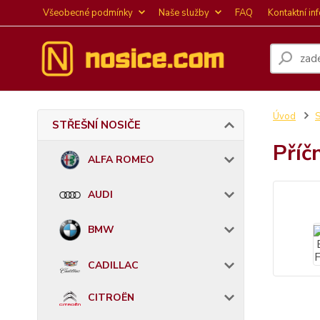
Všeobecné podmínky
Naše služby
FAQ
Kontaktní in
Úvod
STŘEŠNÍ NOSIČE
Příč
ALFA ROMEO
AUDI
BMW
CADILLAC
CITROËN