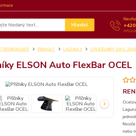
formace
Nevíte
Hledat
+420
Infoli
STŘEŠNÍ NOSIČE
RENAULT
LAGUNA II
S PODÉLNÍKY 2001-200
níky ELSON Auto FlexBar OCEL
REN
Ocelov
Laguna
jednod
Nosiče
nebo no