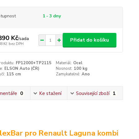
tupnost
1 - 3 dny
890 Kč
/
sada
Přidat do košíku
88 Kč
bez DPH
roduktu:
FP12000+TP2115
Materiál:
Ocel
e:
ELSON Auto (ČR)
Nosnost:
100 kg
čí:
115 cm
Zamykatelné:
Ano
mentáře
0
Ke stažení
Související zboží
1
lexBar pro Renault Laguna kombi