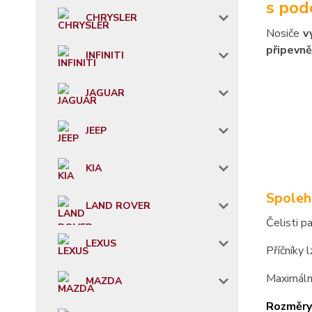
s pod
CHRYSLER
Nosiče
v
připevně
INFINITI
JAGUAR
JEEP
KIA
Spoleh
LAND ROVER
Čelisti p
LEXUS
Příčníky 
Maximáln
MAZDA
Rozměry