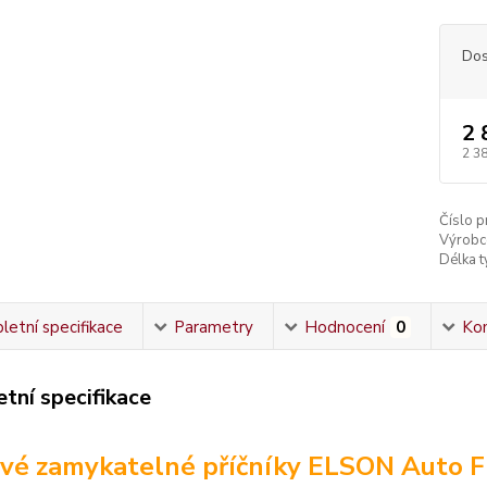
Dos
2 
2 3
Číslo p
Výrobc
Délka ty
etní specifikace
Parametry
Hodnocení
0
Ko
tní specifikace
vé zamykatelné příčníky ELSON Auto F