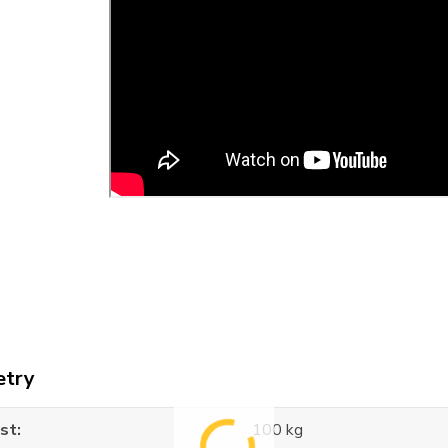
etry
st
100 kg