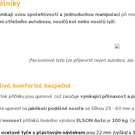
élníky
ynikají svou spolehlivostí a jednoduchou manipulací
při mo
ní střešního autoboxu, nosičů kol nebo nosičů lyží.
(Na ocelové tyče lze připevnit nejen autobox, ale 
livé, komfortní, bezpečné
atek příčníku jsou gumové, což zaručuje
vynikající přilnavost a 
lze upevnit na
jakékoli podélné nosiče
se šířkou 25 - 60 mm a
í
nosnost
příčníků českého výrobce
ELSON Auto
je
100 kg
. C
 ocelové tyče s plastovým návlekem
jsou 22 mm
(výška)
a 