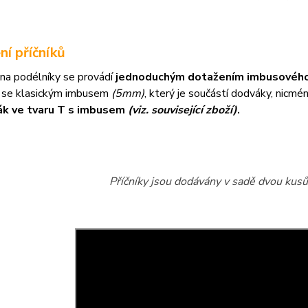
ní příčníků
na podélníky se provádí
jednoduchým dotažením imbusového
 se klasickým imbusem
(5mm)
, který je součástí dodváky, nicm
ák ve tvaru T s imbusem
(viz. související zboží)
.
Příčníky jsou dodávány v sadě dvou kusů 