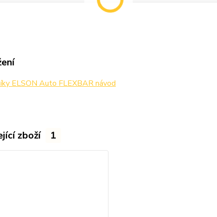
žení
níky ELSON Auto FLEXBAR návod
jící zboží
1