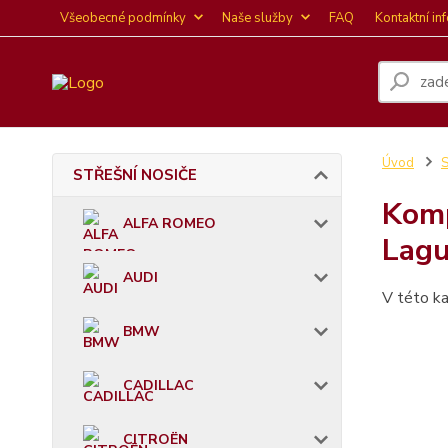
Všeobecné podmínky
Naše služby
FAQ
Kontaktní in
Úvod
STŘEŠNÍ NOSIČE
Komp
ALFA ROMEO
Lagu
AUDI
V této ka
BMW
CADILLAC
CITROËN