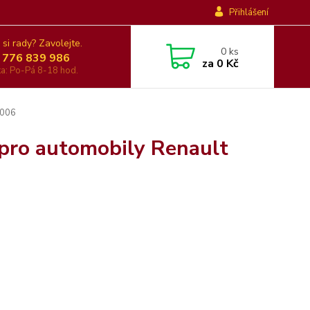
Přihlášení
 si rady? Zavolejte.
0
ks
 776 839 986
za
0 Kč
nka: Po-Pá 8-18 hod.
2006
 pro automobily Renault