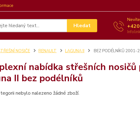
formace
Nevíte
Hledat
+420
Infoli
STŘEŠNÍ NOSIČE
RENAULT
LAGUNA II
BEZ PODÉLNÍKŮ 2001-
lexní nabídka střešních nosičů
na II bez podélníků
tegorii nebylo nalezeno žádné zboží.