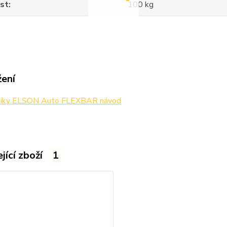
st
100 kg
žení
níky ELSON Auto FLEXBAR návod
jící zboží
1