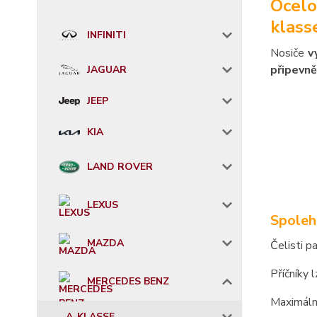
Ocelo
klass
INFINITI
Nosiče
v
připevně
JAGUAR
JEEP
KIA
LAND ROVER
LEXUS
Spoleh
MAZDA
Čelisti p
Příčníky 
MERCEDES BENZ
Maximáln
A-KLASSE