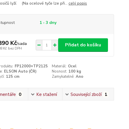
sičů lyží. (Na ocelové tyče lze při...
celý popis
tupnost
1 - 3 dny
890 Kč
/
sada
Přidat do košíku
88 Kč
bez DPH
roduktu:
FP12000+TP2125
Materiál:
Ocel
e:
ELSON Auto (ČR)
Nosnost:
100 kg
čí:
125 cm
Zamykatelné:
Ano
mentáře
0
Ke stažení
Související zboží
1