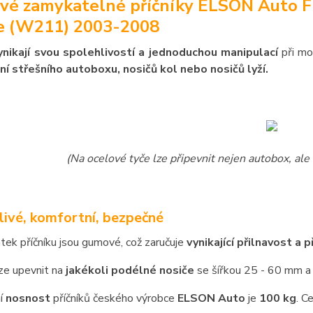
vé zamykatelné příčníky ELSON Auto F
e (W211) 2003-2008
ynikají svou spolehlivostí a jednoduchou manipulací
při mo
ní střešního autoboxu, nosičů kol nebo nosičů lyží.
(Na ocelové tyče lze připevnit nejen autobox, ale 
livé, komfortní, bezpečné
atek příčníku jsou gumové, což zaručuje
vynikající přilnavost a 
lze upevnit na
jakékoli podélné nosiče
se šířkou 25 - 60 mm a
í
nosnost
příčníků českého výrobce
ELSON Auto
je
100 kg
. C