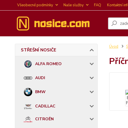
Všeobecné podmínky
Naše služby
FAQ
Kontaktní in
Úvod
STŘEŠNÍ NOSIČE
Příč
ALFA ROMEO
AUDI
BMW
CADILLAC
CITROËN