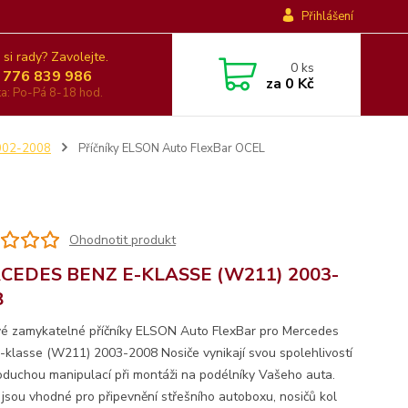
Přihlášení
 si rady? Zavolejte.
0
ks
 776 839 986
za
0 Kč
nka: Po-Pá 8-18 hod.
002-2008
Příčníky ELSON Auto FlexBar OCEL
Ohodnotit produkt
CEDES BENZ E-KLASSE (W211) 2003-
8
é zamykatelné příčníky ELSON Auto FlexBar pro Mercedes
-klasse (W211) 2003-2008 Nosiče vynikají svou spolehlivostí
oduchou manipulací při montáži na podélníky Vašeho auta.
 jsou vhodné pro připevnění střešního autoboxu, nosičů kol