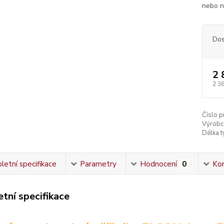
nebo no
Dos
2 
2 3
Číslo p
Výrobc
Délka ty
etní specifikace
Parametry
Hodnocení
0
Ko
tní specifikace