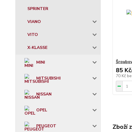
SPRINTER
VIANO
VITO
X-KLASSE
Šroubov
MINI
85 Kč
70 Kč
be
MITSUBISHI
NISSAN
OPEL
Zboží 
PEUGEOT