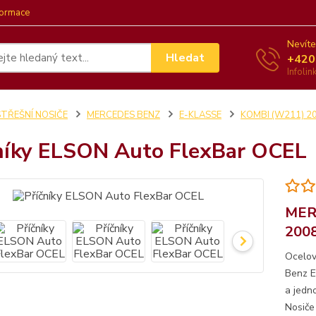
formace
Nevíte
Hledat
+420
Infoli
STŘEŠNÍ NOSIČE
MERCEDES BENZ
E-KLASSE
KOMBI (W211) 2
níky ELSON Auto FlexBar OCEL
MER
200
Ocelov
Benz E
a jedn
Nosiče