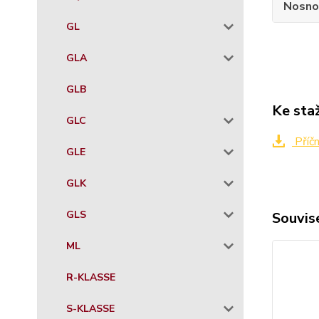
Nosno
GL
GLA
GLB
Ke sta
GLC
Příč
GLE
GLK
GLS
Souvise
ML
R-KLASSE
S-KLASSE