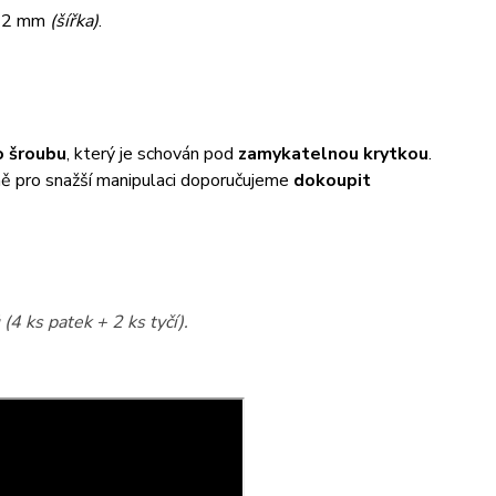
32 mm
(šířka)
.
 šroubu
, který je schován pod
zamykatelnou krytkou
.
éně pro snažší manipulaci doporučujeme
dokoupit
(4 ks patek + 2 ks tyčí).