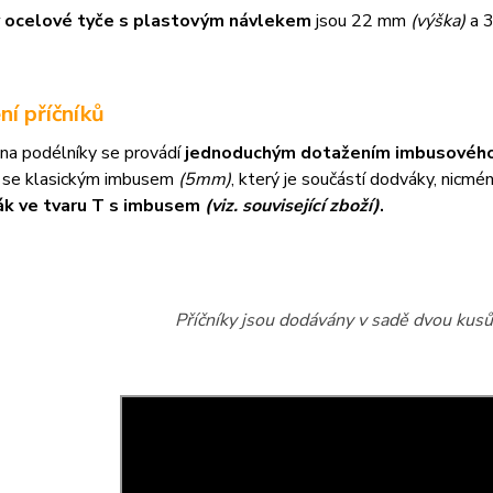
 ocelové tyče s plastovým návlekem
jsou 22 mm
(výška)
a 
ní příčníků
na podélníky se provádí
jednoduchým dotažením imbusového
 se klasickým imbusem
(5mm)
, který je součástí dodváky, nicm
ák ve tvaru T s imbusem
(viz. související zboží)
.
Příčníky jsou dodávány v sadě dvou kusů 