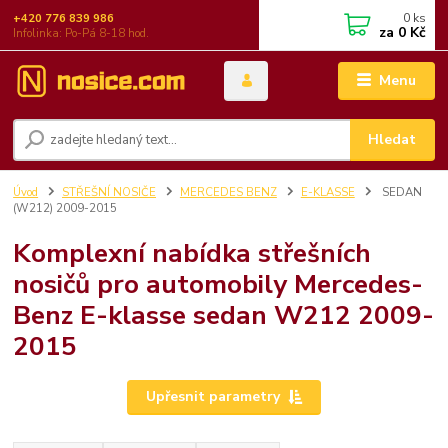
0
ks
+420 776 839 986
za
0 Kč
Infolinka: Po-Pá 8-18 hod.
Menu
Hledat
Úvod
STŘEŠNÍ NOSIČE
MERCEDES BENZ
E-KLASSE
SEDAN
(W212) 2009-2015
Komplexní nabídka střešních
nosičů pro automobily Mercedes-
Benz E-klasse sedan W212 2009-
2015
Upřesnit parametry