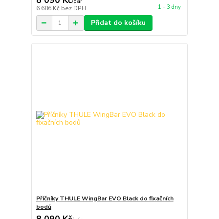
8 090 Kč
/
pár
1 - 3 dny
6 686 Kč
bez DPH
Přidat do košíku
Příčníky THULE WingBar EVO Black do fixačních
bodů
8 090 Kč