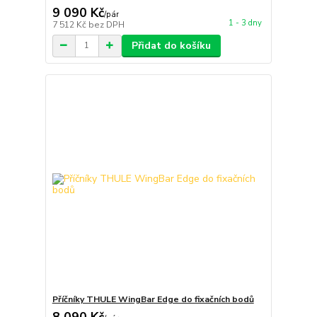
9 090 Kč
/
pár
1 - 3 dny
7 512 Kč
bez DPH
Přidat do košíku
Příčníky THULE WingBar Edge do fixačních bodů