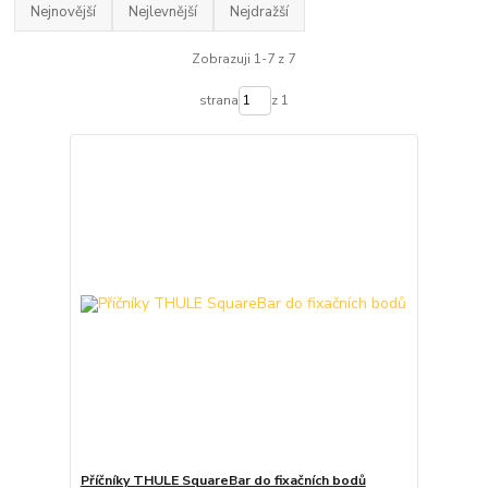
Nejnovější
Nejlevnější
Nejdražší
Zobrazuji 1-7 z 7
strana
z 1
Příčníky THULE SquareBar do fixačních bodů