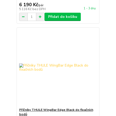
6 190 Kč
/
pár
1 - 3 dny
5 116 Kč
bez DPH
Přidat do košíku
Příčníky THULE WingBar Edge Black do fixačních
bodů