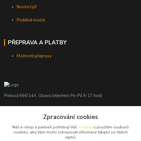
Nosiče lyží
Podélné nosiče
PŘEPRAVA A PLATBY
Možnosti přepravy
Písková 666/14A, Opava (otevřeno Po-Pá 9-17 hod)
Radim Kaděrka
Zpracování cookies
+420 776 839 986
Infolinka: Po-Pá 8-18 hod.
Náš e-shop a partneři potřebují Váš
souhlas
s použitím souborů
cookies, aby Vám mohli zobrazovat informace týkající se Vašich
info@nosice.com
zájmů.