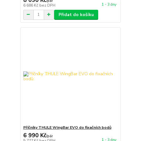
/
pár
1 - 3 dny
6 686 Kč
bez DPH
Přidat do košíku
Příčníky THULE WingBar EVO do fixačních bodů
6 990 Kč
/
pár
1 - 3 dny
5 777 Kč
bez DPH