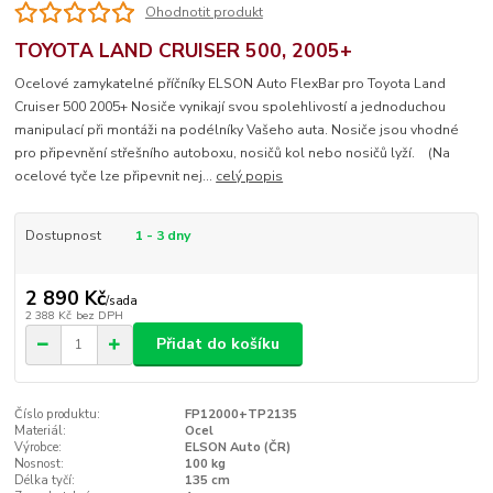
Ohodnotit produkt
TOYOTA LAND CRUISER 500, 2005+
Ocelové zamykatelné příčníky ELSON Auto FlexBar pro Toyota Land
Cruiser 500 2005+ Nosiče vynikají svou spolehlivostí a jednoduchou
manipulací při montáži na podélníky Vašeho auta. Nosiče jsou vhodné
pro připevnění střešního autoboxu, nosičů kol nebo nosičů lyží. (Na
ocelové tyče lze připevnit nej...
celý popis
Dostupnost
1 - 3 dny
2 890 Kč
/
sada
2 388 Kč
bez DPH
Přidat do košíku
Číslo produktu:
FP12000+TP2135
Materiál:
Ocel
Výrobce:
ELSON Auto (ČR)
Nosnost:
100 kg
Délka tyčí:
135 cm