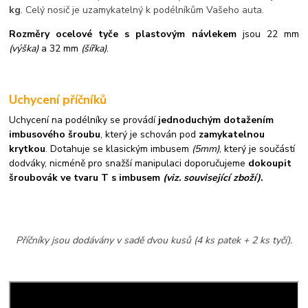
kg
. Celý nosič je uzamykatelný k podélníkům Vašeho auta.
Rozměry ocelové tyče s plastovým návlekem
jsou 22 mm
(výška)
a 32 mm
(šířka)
.
Uchycení příčníků
Uchycení na podélníky se provádí
jednoduchým dotažením
imbusového šroubu
, který je schován pod
zamykatelnou
krytkou
. Dotahuje se klasickým imbusem
(5mm)
, který je součástí
dodváky, nicméně pro snažší manipulaci doporučujeme
dokoupit
šroubovák ve tvaru T s imbusem
(viz. související zboží)
.
Příčníky jsou dodávány v sadě dvou kusů (4 ks patek + 2 ks tyčí).