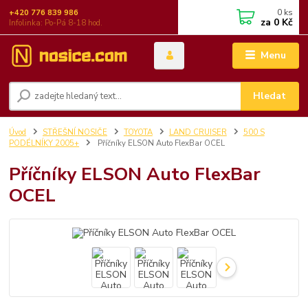
0
ks
+420 776 839 986
za
0 Kč
Infolinka: Po-Pá 8-18 hod.
Menu
Hledat
Úvod
STŘEŠNÍ NOSIČE
TOYOTA
LAND CRUISER
500 S
PODÉLNÍKY 2005+
Příčníky ELSON Auto FlexBar OCEL
Příčníky ELSON Auto FlexBar
OCEL