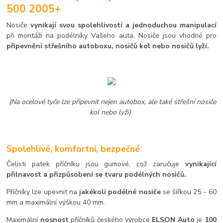
500 2005+
Nosiče
vynikají svou spolehlivostí a jednoduchou manipulací
při montáži na podélníky Vašeho auta. Nosiče jsou vhodné pro
připevnění střešního autoboxu, nosičů kol nebo nosičů lyží.
(Na ocelové tyče lze připevnit nejen autobox, ale také střešní nosiče
kol nebo lyží)
Spolehlivé, komfortní, bezpečné
Čelisti patek příčníku jsou gumové, což zaručuje
vynikající
přilnavost a přizpůsobení se tvaru podélných nosičů.
Příčníky lze upevnit na
jakékoli podélné nosiče
se šířkou 25 - 60
mm a maximální výškou 40 mm.
Maximální
nosnost
příčníků českého výrobce
ELSON Auto
je
100