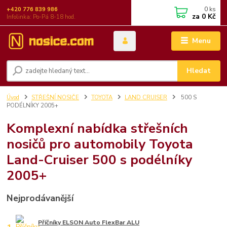
0
ks
+420 776 839 986
za
0 Kč
Infolinka: Po-Pá 8-18 hod.
Menu
Hledat
Úvod
STŘEŠNÍ NOSIČE
TOYOTA
LAND CRUISER
500 S
PODÉLNÍKY 2005+
Komplexní nabídka střešních
nosičů pro automobily Toyota
Land-Cruiser 500 s podélníky
2005+
Nejprodávanější
Příčníky ELSON Auto FlexBar ALU