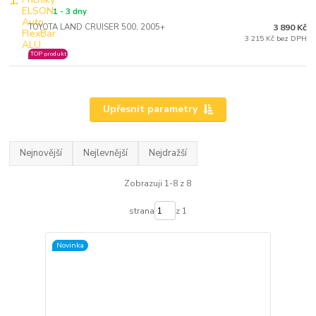
1.
1 - 3 dny
TOYOTA LAND CRUISER 500, 2005+
3 890 Kč
3 215 Kč bez DPH
TOP produkt
Upřesnit parametry
Nejnovější
Nejlevnější
Nejdražší
Zobrazuji 1-8 z 8
strana
z 1
Novinka