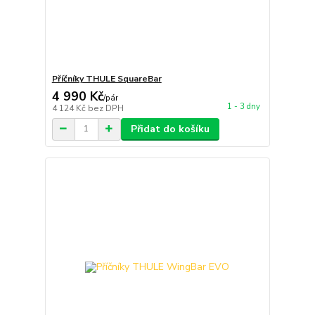
Příčníky THULE SquareBar
4 990 Kč
/
pár
1 - 3 dny
4 124 Kč
bez DPH
Přidat do košíku