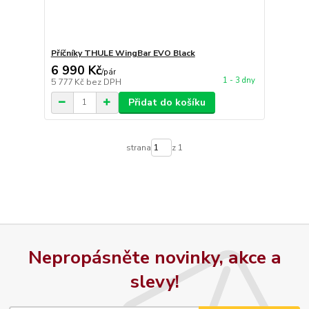
Příčníky THULE WingBar EVO Black
6 990 Kč
/
pár
1 - 3 dny
5 777 Kč
bez DPH
Přidat do košíku
strana
z 1
Nepropásněte novinky, akce a
slevy!