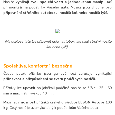
Nosiče
vynikají svou spolehlivostí a jednoduchou manipulací
při montáži na podélníky Vašeho auta. Nosiče jsou vhodné
pro
připevnění střešního autoboxu, nosičů kol nebo nosičů lyží.
(Na ocelové tyče lze připevnit nejen autobox, ale také střešní nosiče
kol nebo lyží)
Spolehlivé, komfortní, bezpečné
Čelisti patek příčníku jsou gumové, což zaručuje
vynikající
přilnavost a přizpůsobení se tvaru podélných nosičů.
Příčníky lze upevnit na jakékoli podélné nosiče se šířkou 25 - 60
mm a maximální výškou 40 mm.
Maximální
nosnost
příčníků českého výrobce
ELSON Auto
je
100
kg
. Celý nosič je uzamykatelný k podélníkům Vašeho auta.