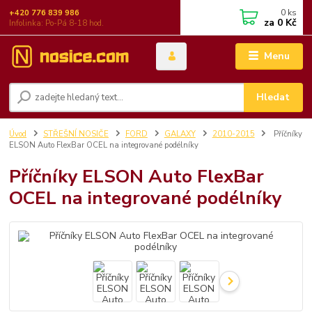
0
ks
+420 776 839 986
za
0 Kč
Infolinka: Po-Pá 8-18 hod.
Menu
Hledat
Úvod
STŘEŠNÍ NOSIČE
FORD
GALAXY
2010-2015
Příčníky
ELSON Auto FlexBar OCEL na integrované podélníky
Příčníky ELSON Auto FlexBar
OCEL na integrované podélníky