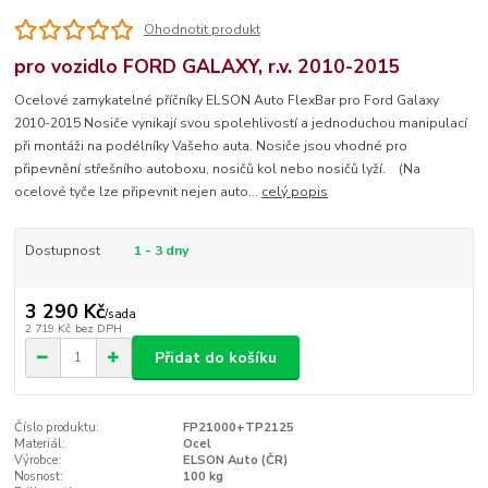
Ohodnotit produkt
pro vozidlo FORD GALAXY, r.v. 2010-2015
Ocelové zamykatelné příčníky ELSON Auto FlexBar pro Ford Galaxy
2010-2015 Nosiče vynikají svou spolehlivostí a jednoduchou manipulací
při montáži na podélníky Vašeho auta. Nosiče jsou vhodné pro
připevnění střešního autoboxu, nosičů kol nebo nosičů lyží. (Na
ocelové tyče lze připevnit nejen auto...
celý popis
Dostupnost
1 - 3 dny
3 290 Kč
/
sada
2 719 Kč
bez DPH
Přidat do košíku
Číslo produktu:
FP21000+TP2125
Materiál:
Ocel
Výrobce:
ELSON Auto (ČR)
Nosnost:
100 kg