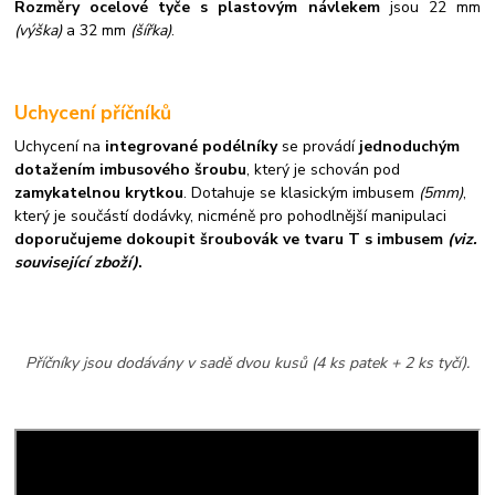
Rozměry ocelové tyče s plastovým návlekem
jsou 22 mm
(výška)
a 32 mm
(šířka)
.
Uchycení příčníků
Uchycení na
integrované podélníky
se provádí
jednoduchým
dotažením imbusového šroubu
, který je schován pod
zamykatelnou krytkou
. Dotahuje se klasickým imbusem
(5mm)
,
který je součástí dodávky, nicméně pro pohodlnější manipulaci
doporučujeme dokoupit šroubovák ve tvaru T s imbusem
(viz.
související zboží)
.
Příčníky jsou dodávány v sadě dvou kusů (4 ks patek + 2 ks tyčí).