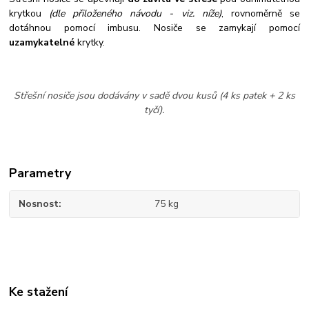
krytkou
(dle přiloženého návodu - viz. níže)
,
rovnoměrně se
dotáhnou pomocí imbusu. Nosiče se zamykají pomocí
uzamykatelné
krytky.
Střešní nosiče jsou dodávány v sadě dvou kusů (4 ks patek + 2 ks
tyčí).
Parametry
Nosnost
75 kg
Ke stažení