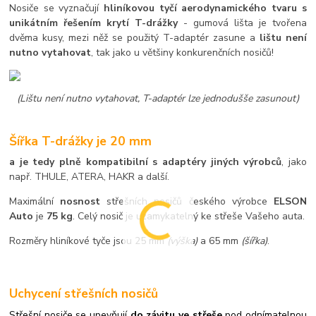
Nosiče se vyznačují
hliníkovou tyčí aerodynamického tvaru s
unikátním řešením krytí T-drážky
- gumová lišta je tvořena
dvěma kusy, mezi něž se použitý T-adaptér zasune a
lištu není
nutno vytahovat
, tak jako u většiny konkurenčních nosičů!
(Lištu není nutno vytahovat, T-adaptér lze jednodušše zasunout)
Šířka T-drážky je 20 mm
a je tedy plně kompatibilní s adaptéry jiných výrobců
, jako
např. THULE, ATERA, HAKR a další.
Maximální
nosnost
střešních nosičů českého výrobce
ELSON
Auto
je
75 kg
. Celý nosič je uzamykatelný ke střeše Vašeho auta.
Rozměry hliníkové tyče jsou 25 mm
(výška)
a 65 mm
(šířka)
.
Uchycení střešních nosičů
Střešní nosiče se upevňují
do závitu ve střeše
pod odnímatelnou