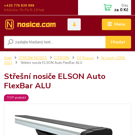
0
ks
+420 776 839 986
za
0 Kč
Infolinka: Po-Pá 8-18 hod.
Menu
Hledat
Úvod
STŘEŠNÍ NOSIČE
CITROËN
C4 Picasso
Se závity 2006-
2013
Střešní nosiče ELSON Auto FlexBar ALU
Střešní nosiče ELSON Auto
FlexBar ALU
TOP produkt