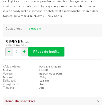
vynikající volbou z hlediska poměru cena/kvalita. Designově velmi
zdařilé střešní nosiče, které byly vyvinuty s maximálním ohledem na
jejich aerodymické vlastnosti, spolehlivost a jednoduchou manipulaci.
Nosiče se vyznačují hliníkovou ...
celý popis
Dostupnost
skladem
3 990 Kč
/
sada
3 298 Kč
bez DPH
Přidat do košíku
Číslo produktu:
FL4027+TA2115
Materiál:
HLINÍK
Výrobce:
ELSON Auto (ČR)
Nosnost:
75 kg
Délka tyčí:
115 cm
Zamykatelné:
Ano
T-drážka:
Ano
Kompletní specifikace