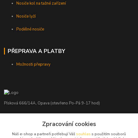
Nosiče kol na tažné zařízení
Nosiče lyží
Podélné nosiče
PŘEPRAVA A PLATBY
Možnosti přepravy
Písková 666/14A, Opava (otevřeno Po-Pá 9-17 hod)
Radim Kaděrka
Zpracování cookies
+420 776 839 986
Infolinka: Po-Pá 8-18 hod.
Náš e-shop a partneři potřebují Váš
souhlas
s použitím souborů