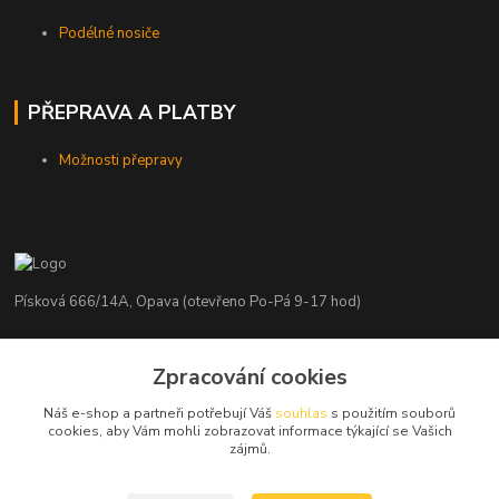
Podélné nosiče
PŘEPRAVA A PLATBY
Možnosti přepravy
Písková 666/14A, Opava (otevřeno Po-Pá 9-17 hod)
Radim Kaděrka
+420 776 839 986
Zpracování cookies
Infolinka: Po-Pá 8-18 hod.
Náš e-shop a partneři potřebují Váš
souhlas
s použitím souborů
cookies, aby Vám mohli zobrazovat informace týkající se Vašich
info@nosice.com
zájmů.