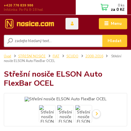
0
ks
+420 776 839 986
za
0 Kč
Infolinka: Po-Pá 8-18 hod.
Menu
Hledat
Úvod
STŘEŠNÍ NOSIČE
FIAT
SCUDO
2008-2016
Střešní
nosiče ELSON Auto FlexBar OCEL
Střešní nosiče ELSON Auto
FlexBar OCEL