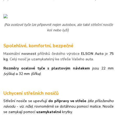
(Na ocelové tyče lze připevnit nejen autobox, ale také střešní nosiče
kol nebo lyží)
Spolehlivé, komfortní, bezpečné
Maximální
nosnost
příčníků českého výrobce
ELSON Auto
je
75
kg
. Celý nosič je uzamykatelný ke střeše Vašeho auta.
Rozměry ocelové tyče s plastovým návlekem
jsou 22 mm
(výška)
a 32 mm
(šířka)
.
Uchycení střešních nosičů
Střešní nosiče se upevňují
do přípravy ve střeše
(dle přiloženého
návodu - viz. níže)
,
rovnoměrně se dotáhnou pomocí matice. Nosiče
se zamykají pomocí
uzamykatelné
krytky.