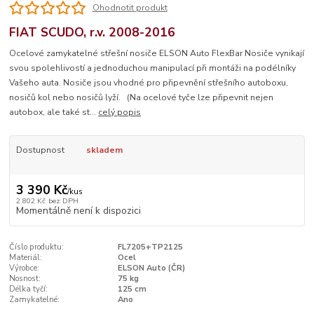
Ohodnotit produkt
FIAT SCUDO, r.v. 2008-2016
Ocelové zamykatelné střešní nosiče ELSON Auto FlexBar Nosiče vynikají
svou spolehlivostí a jednoduchou manipulací při montáži na podélníky
Vašeho auta. Nosiče jsou vhodné pro připevnění střešního autoboxu,
nosičů kol nebo nosičů lyží. (Na ocelové tyče lze připevnit nejen
autobox, ale také st...
celý popis
Dostupnost
skladem
3 390 Kč
/
kus
2 802 Kč
bez DPH
Momentálně není k dispozici
Číslo produktu:
FL7205+TP2125
Materiál:
Ocel
Výrobce:
ELSON Auto (ČR)
Nosnost:
75 kg
Délka tyčí:
125 cm
Zamykatelné:
Ano