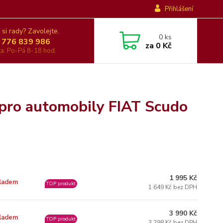
Přihlášení
 si rady? Zavolejte.
0
ks
 776 839 986
za
0 Kč
nka: Po-Pá 8-18 hod.
 pro automobily FIAT Scudo
1 995 Kč
ladem
TOP produkt
1 649 Kč bez DPH
3 990 Kč
ladem
TOP produkt
3 298 Kč bez DPH