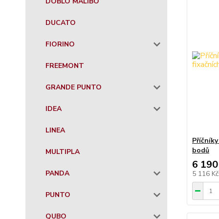
DOBLO MALIBO
DUCATO
FIORINO
FREEMONT
GRANDE PUNTO
IDEA
LINEA
Příčník
bodů
MULTIPLA
6 190
PANDA
5 116 K
PUNTO
QUBO