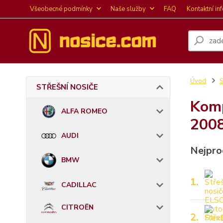
Všeobecné podmínky
Naše služby
FAQ
Kontaktní in
Úvod
STŘEŠNÍ NOSIČE
Komp
ALFA ROMEO
200
AUDI
Nejpro
BMW
1.
CADILLAC
CITROËN
2.