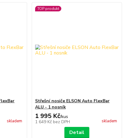
TOP produkt
FlexBar
Střešní nosiče ELSON Auto FlexBar
ALU - 1 nosník
1 995 Kč
/
kus
skladem
skladem
1 649 Kč
bez DPH
Detail