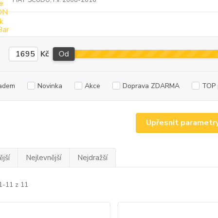
FIAT SCUDO, r.v. 2008-2016
Kč
Od
adem
Novinka
Akce
Doprava ZDARMA
TOP 
Upřesnit parametr
jší
Nejlevnější
Nejdražší
1-11 z 11