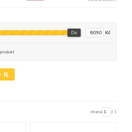
Do
Kč
produkt
y
strana
z 1