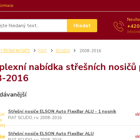
formace
Nevíte
Hledat
+420
Infoli
STŘEŠNÍ NOSIČE
FIAT
SCUDO
2008-2016
lexní nabídka střešních nosičů
8-2016
dávanější
Střešní nosiče ELSON Auto FlexBar ALU - 1 nosník
sk
FIAT SCUDO, r.v. 2008-2016
Střešní nosiče ELSON Auto FlexBar ALU
sk