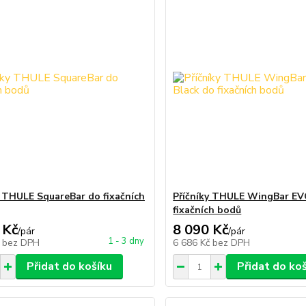
y THULE SquareBar do fixačních
Příčníky THULE WingBar EV
fixačních bodů
 Kč
8 090 Kč
/
pár
/
pár
1 - 3 dny
č
bez DPH
6 686 Kč
bez DPH
Přidat do košíku
Přidat do ko