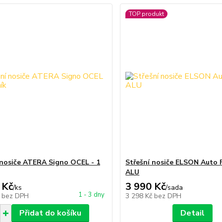
TOP produkt
 nosiče ATERA Signo OCEL - 1
Střešní nosiče ELSON Auto 
ALU
 Kč
3 990 Kč
/
ks
/
sada
1 - 3 dny
č
bez DPH
3 298 Kč
bez DPH
Přidat do košíku
Detail