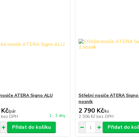
 nosiče ATERA Signo ALU
Střešní nosiče ATERA Signo
nosník
 Kč
2 790 Kč
/
pár
/
ks
1 - 3 dny
č
bez DPH
2 306 Kč
bez DPH
Přidat do košíku
Přidat do ko