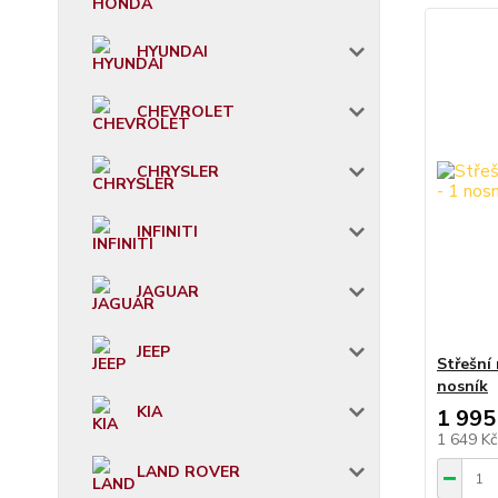
HYUNDAI
CHEVROLET
CHRYSLER
INFINITI
JAGUAR
JEEP
Střešní
nosník
KIA
1 995
1 649 K
LAND ROVER