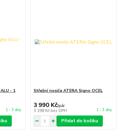
 ALU - 1
Střešní nosiče ATERA Signo OCEL
3 990 Kč
/
pár
1 - 3 dny
1 - 3 dny
3 298 Kč
bez DPH
šíku
Přidat do košíku