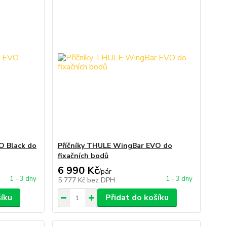
O Black do
Příčníky THULE WingBar EVO do
fixačních bodů
6 990 Kč
/
pár
1 - 3 dny
1 - 3 dny
5 777 Kč
bez DPH
šíku
Přidat do košíku