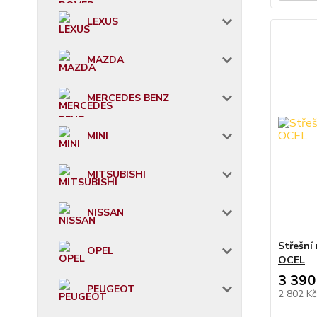
LEXUS
MAZDA
MERCEDES BENZ
MINI
MITSUBISHI
NISSAN
Střešní
OPEL
OCEL
3 390
PEUGEOT
2 802 K