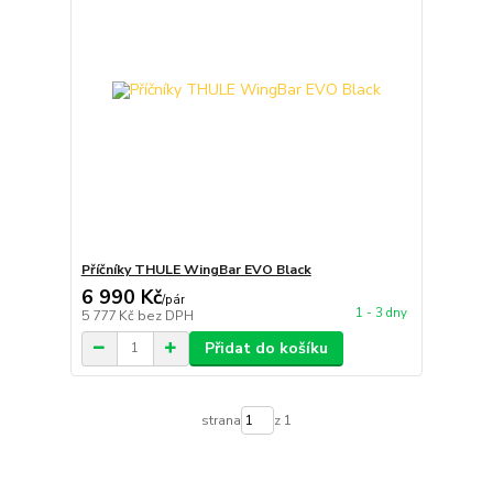
Příčníky THULE WingBar EVO Black
6 990 Kč
/
pár
1 - 3 dny
5 777 Kč
bez DPH
Přidat do košíku
strana
z 1