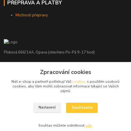
PŘEPRAVA A PLATBY
Možnosti přepravy
Písková 666/14A, Opava (otevřeno Po-Pá 9-17 hod)
Radim Kaděrka
+420 776 839 986
Zpracování cookies
Infolinka: Po-Pá 8-18 hod.
Náš e-shop a partneři potřebují Váš
souhlas
s použitím souborů
cookies, aby Vám mohli zobrazovat informace týkající se Vašich
info@nosice.com
zájmů.
Souhlasím
Nastavení
Souhlas můžete odmítnout
zde
.
Vytvořeno na
Eshop-rychle.cz