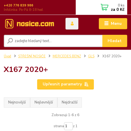
0
ks
+420 776 839 986
za
0 Kč
Infolinka: Po-Pá 8-18 hod.
Menu
Hledat
Úvod
STŘEŠNÍ NOSIČE
MERCEDES BENZ
GLS
X167 2020+
X167 2020+
Upřesnit parametry
Nejnovější
Nejlevnější
Nejdražší
Zobrazuji 1-6 z 6
strana
z 1