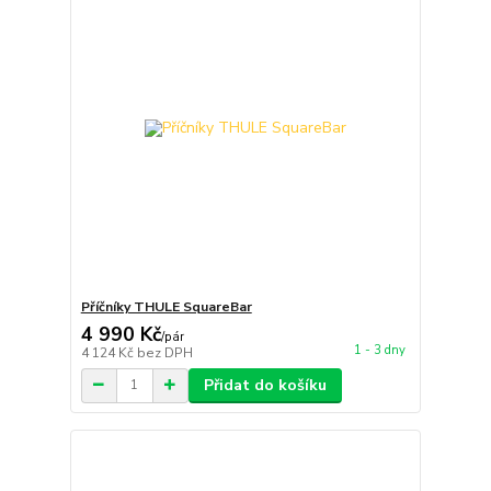
Příčníky THULE SquareBar
4 990 Kč
/
pár
1 - 3 dny
4 124 Kč
bez DPH
Přidat do košíku