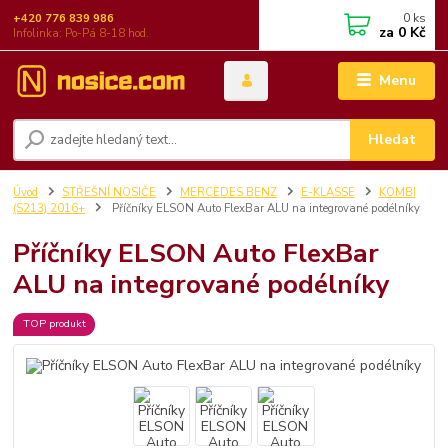
0
ks
+420 776 839 986
za
0 Kč
Infolinka: Po-Pá 8-18 hod.
Menu
Hledat
Úvod
STŘEŠNÍ NOSIČE
MERCEDES BENZ
E-KLASSE
KOMBI
(S213) 2016+
Příčníky ELSON Auto FlexBar ALU na integrované podélníky
Příčníky ELSON Auto FlexBar
ALU na integrované podélníky
TOP produkt