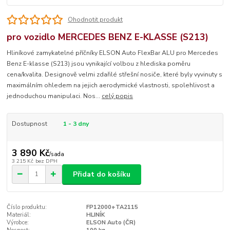
Ohodnotit produkt
pro vozidlo MERCEDES BENZ E-KLASSE (S213)
Hliníkové zamykatelné příčníky ELSON Auto FlexBar ALU pro Mercedes
Benz E-klasse (S213) jsou vynikající volbou z hlediska poměru
cena/kvalita. Designově velmi zdařilé střešní nosiče, které byly vyvinuty s
maximálním ohledem na jejich aerodymické vlastnosti, spolehlivost a
jednoduchou manipulaci. Nos...
celý popis
Dostupnost
1 - 3 dny
3 890 Kč
/
sada
3 215 Kč
bez DPH
Přidat do košíku
Číslo produktu:
FP12000+TA2115
Materiál:
HLINÍK
Výrobce:
ELSON Auto (ČR)