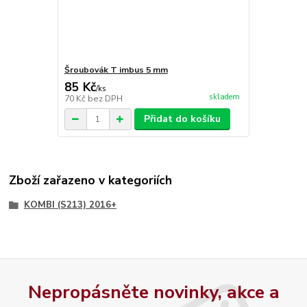
Šroubovák T imbus 5 mm
85 Kč
/
ks
skladem
70 Kč
bez DPH
Přidat do košíku
Zboží zařazeno v kategoriích
KOMBI (S213) 2016+
Nepropásněte novinky, akce a