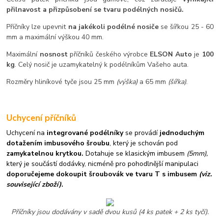
přilnavost a přizpůsobení se tvaru podélných nosičů.
Příčníky lze upevnit
na jakékoli podélné nosiče
se šířkou 25 - 60
mm a maximální výškou 40 mm.
Maximální
nosnost
příčníků českého výrobce
ELSON Auto
je
100
kg
. Celý nosič je uzamykatelný k podélníkům Vašeho auta.
Rozměry hliníkové tyče jsou 25 mm
(výška)
a 65 mm
(šířka)
.
Uchycení příčníků
Uchycení na
integrované podélníky
se provádí
jednoduchým
dotažením imbusového šroubu
, který je schován pod
zamykatelnou krytkou.
Dotahuje se klasickým imbusem
(5mm),
který je součástí dodávky, nicméně pro pohodlnější manipulaci
doporučejeme dokoupit šroubovák ve tvaru T s imbusem
(viz.
související zboží)
.
Příčníky jsou dodávány v sadě dvou kusů (4 ks patek + 2 ks tyčí).