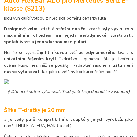
Auto FlexBar ALU pro Mercedes Benz E-
klasse (S213)
jsou vynikající volbou z hlediska poměru cena/kvalita.
Designově velmi zdařilé střešní nosiče, které byly vyvinuty s
maximálním ohledem na jejich aerodymické vlastnosti,
spolehlivost a jednoduchou manipulaci.
Nosiče se vyznačují
hliníkovou tyčí aerodynamického tvaru s
unikátním řešením krytí T-drážky
- gumová lišta je tvořena
dvěma kusy, mezi něž se použitý T-adaptér zasune a
lištu není
nutno vytahovat
, tak jako u většiny konkurenčních nosičů!
(Lištu není nutno vytahovat, T-adaptér lze jednodušše zasunout)
Šířka T-drážky je 20 mm
a je tedy plně kompatibilní s adaptéry jiných výrobců
, jako
např. THULE, ATERA, HAKR a další.
Čelisti patek příčníku jsou gumové, což zaručuje
vynikající