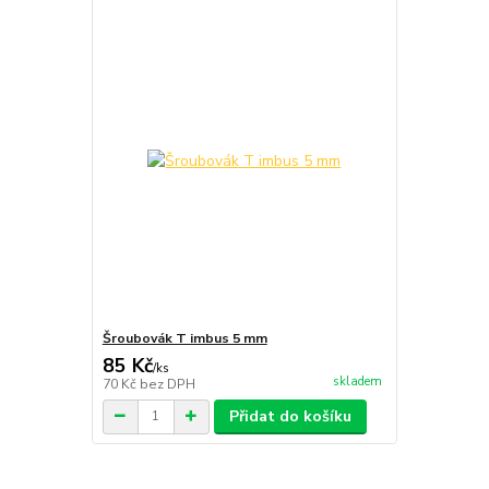
Šroubovák T imbus 5 mm
85 Kč
/
ks
skladem
70 Kč
bez DPH
Přidat do košíku