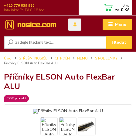
0
ks
+420 776 839 986
za
0 Kč
Infolinka: Po-Pá 8-18 hod.
Menu
Hledat
Úvod
STŘEŠNÍ NOSIČE
CITROËN
NEMO
S PODÉLNÍKY
Příčníky ELSON Auto FlexBar ALU
Příčníky ELSON Auto FlexBar
ALU
TOP produkt