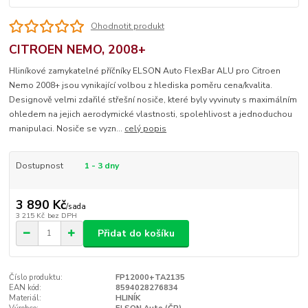
Ohodnotit produkt
CITROEN NEMO, 2008+
Hliníkové zamykatelné příčníky ELSON Auto FlexBar ALU pro Citroen
Nemo 2008+ jsou vynikající volbou z hlediska poměru cena/kvalita.
Designově velmi zdařilé střešní nosiče, které byly vyvinuty s maximálním
ohledem na jejich aerodymické vlastnosti, spolehlivost a jednoduchou
manipulaci. Nosiče se vyzn...
celý popis
Dostupnost
1 - 3 dny
3 890 Kč
/
sada
3 215 Kč
bez DPH
Přidat do košíku
Číslo produktu:
FP12000+TA2135
EAN kód:
8594028276834
Materiál:
HLINÍK