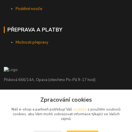
Podélné nosiče
PŘEPRAVA A PLATBY
Možnosti přepravy
Písková 666/14A, Opava (otevřeno Po-Pá 9-17 hod)
Radim Kaděrka
+420 776 839 986
Zpracování cookies
Infolinka: Po-Pá 8-18 hod.
Náš e-shop a partneři potřebují Váš
souhlas
s použitím souborů
cookies, aby Vám mohli zobrazovat informace týkající se Vašich
info@nosice.com
zájmů.