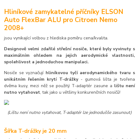
Hliníkové zamykatelné příčníky ELSON
Auto FlexBar ALU pro Citroen Nemo
2008+
jsou vynikající volbou z hlediska poměru cena/kvalita.
Designově velmi zdařilé střešní nosiče, které byly vyvinuty s
maximálním ohledem na jejich aerodymické vlastnosti,
spolehlivost a jednoduchou manipulaci.
Nosiče se vyznačují
hliníkovou tyčí aerodynamického tvaru s
unikátním řešením krytí T-drážky
- gumová lišta je tvořena
dvěma kusy, mezi něž se použitý T-adaptér zasune a
lištu není
nutno vytahovat
, tak jako u většiny konkurenčních nosičů!
(Lištu není nutno vytahovat, T-adaptér lze jednodušše zasunout)
Šířka T-drážky je 20 mm