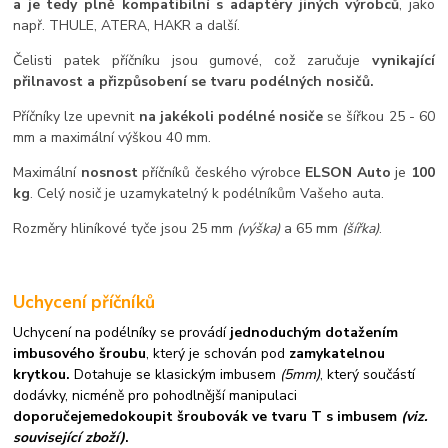
a je tedy plně kompatibilní s adaptéry jiných výrobců
, jako
např. THULE, ATERA, HAKR a další.
Čelisti patek příčníku jsou gumové, což zaručuje
vynikající
přilnavost a přizpůsobení se tvaru podélných nosičů.
Příčníky lze upevnit
na jakékoli podélné nosiče
se šířkou 25 - 60
mm a maximální výškou 40 mm.
Maximální
nosnost
příčníků českého výrobce
ELSON Auto
je
100
kg
. Celý nosič je uzamykatelný k podélníkům Vašeho auta.
Rozměry hliníkové tyče jsou 25 mm
(výška)
a 65 mm
(šířka)
.
Uchycení příčníků
Uchycení na podélníky se provádí
jednoduchým dotažením
imbusového šroubu
, který je schován pod
zamykatelnou
krytkou.
Dotahuje se klasickým imbusem
(5mm)
, který součástí
dodávky, nicméně pro pohodlnější manipulaci
doporučejeme
dokoupit šroubovák ve tvaru T s imbusem
(viz.
související zboží)
.