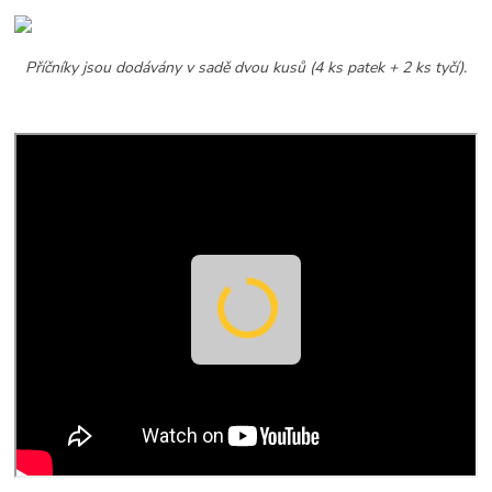
Příčníky jsou dodávány v sadě dvou kusů (4 ks patek + 2 ks tyčí).