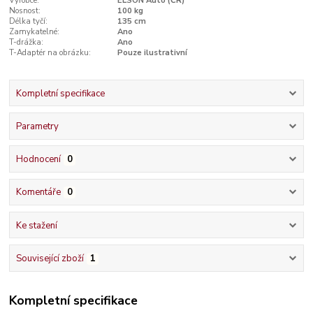
Výrobce:
ELSON Auto (ČR)
Nosnost:
100 kg
Délka tyčí:
135 cm
Zamykatelné:
Ano
T-drážka:
Ano
T-Adaptér na obrázku:
Pouze ilustrativní
Kompletní specifikace
Parametry
Hodnocení
0
Komentáře
0
Ke stažení
Související zboží
1
Kompletní specifikace