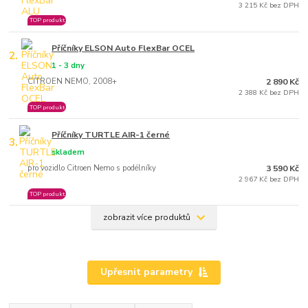
3 215 Kč bez DPH
TOP produkt
Příčníky ELSON Auto FlexBar OCEL
2.
1 - 3 dny
CITROEN NEMO, 2008+
2 890 Kč
2 388 Kč bez DPH
TOP produkt
Příčníky TURTLE AIR-1 černé
3.
skladem
pro vozidlo Citroen Nemo s podélníky
3 590 Kč
2 967 Kč bez DPH
TOP produkt
zobrazit více produktů
Upřesnit parametry