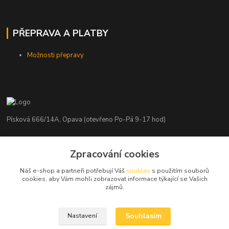
PŘEPRAVA A PLATBY
Možnosti přepravy
Písková 666/14A, Opava (otevřeno Po-Pá 9-17 hod)
Radim Kaděrka
Zpracování cookies
+420 776 839 986
Infolinka: Po-Pá 8-18 hod.
Náš e-shop a partneři potřebují Váš
souhlas
s použitím souborů
cookies, aby Vám mohli zobrazovat informace týkající se Vašich
info@nosice.com
zájmů.
Souhlasím
Nastavení