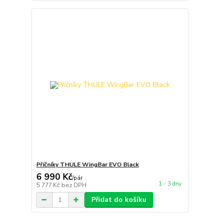
Příčníky THULE WingBar EVO Black
6 990 Kč
/
pár
1 - 3 dny
5 777 Kč
bez DPH
Přidat do košíku