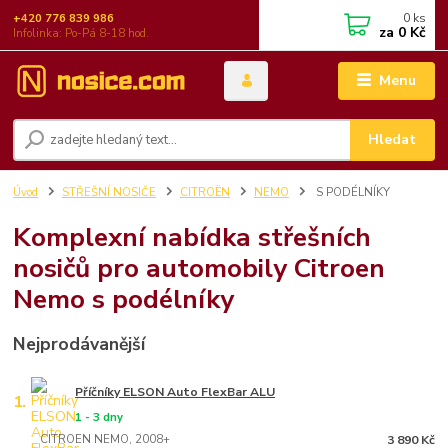
0
ks
+420 776 839 986
za
0 Kč
Infolinka: Po-Pá 8-18 hod.
Menu
Hledat
Úvod
STŘEŠNÍ NOSIČE
CITROËN
NEMO
S PODÉLNÍKY
Komplexní nabídka střešních
nosičů pro automobily Citroen
Nemo s podélníky
Nejprodávanější
Příčníky ELSON Auto FlexBar ALU
1.
1 - 3 dny
CITROEN NEMO, 2008+
3 890 Kč