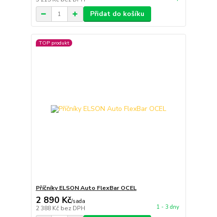
Přidat do košíku
TOP produkt
Příčníky ELSON Auto FlexBar OCEL
2 890 Kč
/
sada
1 - 3 dny
2 388 Kč
bez DPH