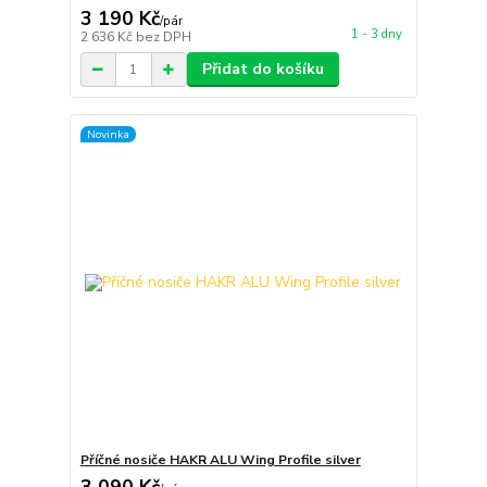
3 190 Kč
/
pár
1 - 3 dny
2 636 Kč
bez DPH
Přidat do košíku
Novinka
Příčné nosiče HAKR ALU Wing Profile silver
3 090 Kč