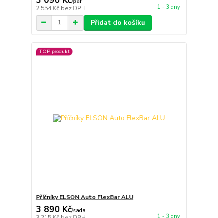
/
pár
1 - 3 dny
2 554 Kč
bez DPH
Přidat do košíku
TOP produkt
Příčníky ELSON Auto FlexBar ALU
3 890 Kč
/
sada
1 - 3 dny
3 215 Kč
bez DPH