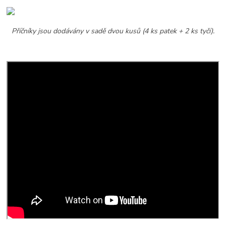
Příčníky jsou dodávány v sadě dvou kusů (4 ks patek + 2 ks tyčí).