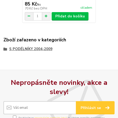
85 Kč
/
ks
skladem
70 Kč
bez DPH
Přidat do košíku
Zboží zařazeno v kategoriích
S PODÉLNÍKY 2004-2009
Nepropásněte novinky, akce a
slevy!
Přihlásit se
Souhlasím se
zpracováním osobních údajů
za účelem rozesílky newsletteru.