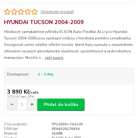
Ohodnotit produkt
HYUNDAI TUCSON 2004-2009
Hliníkové zamykatelné příčníky ELSON Auto FlexBar ALU pro Hyundai
Tucson 2004-2009 jsou vynikající volbou z hlediska poměru cena/kvalita.
Designově velmi zdařilé střešní nosiče, které byly vyvinuty s maximálním
ohledem na jejich aerodymické vlastnosti, spolehlivost a jednoduchou
manipulaci. Nosiče s...
celý popis
Dostupnost
1 - 3 dny
3 890 Kč
/
sada
3 215 Kč
bez DPH
Přidat do košíku
Číslo produktu:
FP12000+TA2125
EAN kód:
8594028276834
Materiál:
HLINÍK