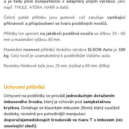
a je tedy plně kompatibilní s adaptéry jiných výrobců
, jako
např. THULE, ATERA, HAKR a další.
Čelisti patek příčníku jsou gumové, což zaručuje
vynikající
přilnavost a přizpůsobení se tvaru podélných nosičů.
Příčníky lze upevnit
na jakékoli podélné nosiče
se šířkou 25 - 60
mm a maximální výškou 40 mm.
Maximální
nosnost
příčníků českého výrobce
ELSON Auto
je
100
kg
. Celý nosič je uzamykatelný k podélníkům Vašeho auta.
Rozměry hliníkové tyče jsou 25 mm
(výška)
a 65 mm
(šířka)
.
Uchycení příčníků
Uchycení na podélníky se provádí
jednoduchým dotažením
imbusového šroubu
, který je schován pod
zamykatelnou
krytkou.
Dotahuje se klasickým imbusem
(5mm)
, který součástí
dodávky, nicméně pro pohodlnější manipulaci
doporučejeme
dokoupit šroubovák ve tvaru T s imbusem
(viz.
související zboží)
.