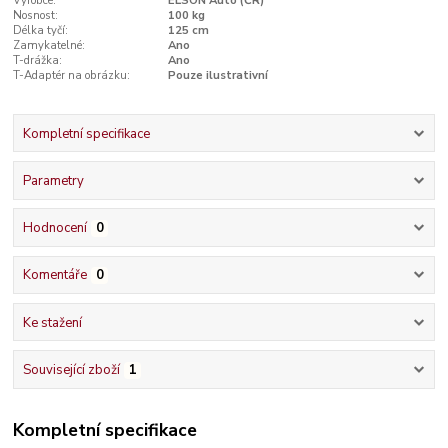
Výrobce:
ELSON Auto (ČR)
Nosnost:
100 kg
Délka tyčí:
125 cm
Zamykatelné:
Ano
T-drážka:
Ano
T-Adaptér na obrázku:
Pouze ilustrativní
Kompletní specifikace
Parametry
Hodnocení
0
Komentáře
0
Ke stažení
Související zboží
1
Kompletní specifikace