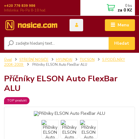
0
ks
+420 776 839 986
za
0 Kč
Infolinka: Po-Pá 8-18 hod.
Menu
Hledat
Úvod
STŘEŠNÍ NOSIČE
HYUNDAI
TUCSON
S PODÉLNÍKY
2004-2009
Příčníky ELSON Auto FlexBar ALU
Příčníky ELSON Auto FlexBar
ALU
TOP produkt