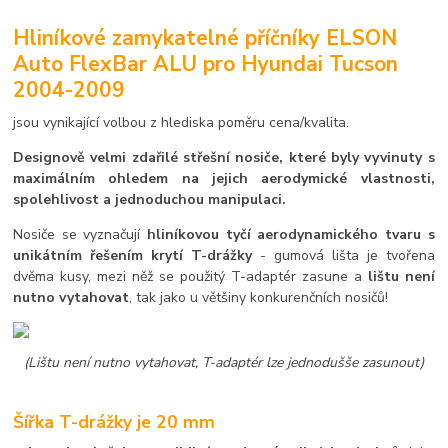
Hliníkové zamykatelné příčníky ELSON
Auto FlexBar ALU pro Hyundai Tucson
2004-2009
jsou vynikající volbou z hlediska poměru cena/kvalita.
Designově velmi zdařilé střešní nosiče, které byly vyvinuty s
maximálním ohledem na jejich aerodymické vlastnosti,
spolehlivost a jednoduchou manipulaci.
Nosiče se vyznačují
hliníkovou tyčí aerodynamického tvaru s
unikátním řešením krytí T-drážky
- gumová lišta je tvořena
dvěma kusy, mezi něž se použitý T-adaptér zasune a
lištu není
nutno vytahovat
, tak jako u většiny konkurenčních nosičů!
(Lištu není nutno vytahovat, T-adaptér lze jednodušše zasunout)
Šířka T-drážky je 20 mm