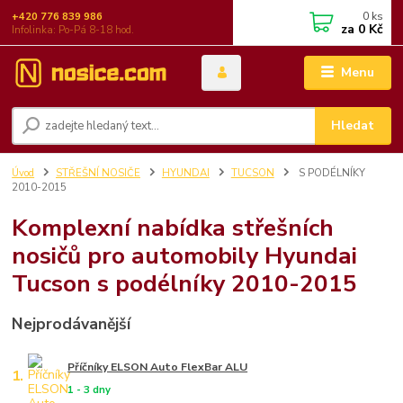
0
ks
+420 776 839 986
za
0 Kč
Infolinka: Po-Pá 8-18 hod.
Menu
Hledat
Úvod
STŘEŠNÍ NOSIČE
HYUNDAI
TUCSON
S PODÉLNÍKY
2010-2015
Komplexní nabídka střešních
nosičů pro automobily Hyundai
Tucson s podélníky 2010-2015
Nejprodávanější
Příčníky ELSON Auto FlexBar ALU
1.
1 - 3 dny