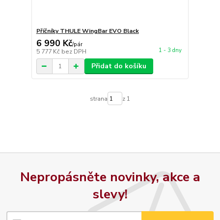
Příčníky THULE WingBar EVO Black
6 990 Kč
/
pár
1 - 3 dny
5 777 Kč
bez DPH
Přidat do košíku
strana
z 1
Nepropásněte novinky, akce a
slevy!