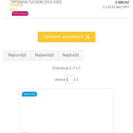
HYUNDAI TUCSON 2010-2015
3 890 Kč
3 215 Kč bez DPH
TOP produkt
Upřesnit parametry
Nejnovější
Nejlevnější
Nejdražší
Zobrazuji 1-7 z 7
strana
z 1
Novinka