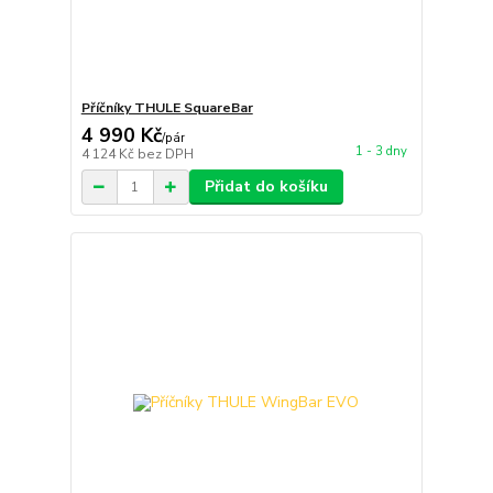
Příčníky THULE SquareBar
4 990 Kč
/
pár
1 - 3 dny
4 124 Kč
bez DPH
Přidat do košíku