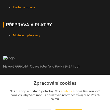
Podélné nosiče
PŘEPRAVA A PLATBY
Možnosti přepravy
Písková 666/14A, Opava (otevřeno Po-Pá 9-17 hod)
Radim Kaděrka
+420 776 839 986
Zpracování cookies
Infolinka: Po-Pá 8-18 hod.
Náš e-shop a partneři potřebují Váš
souhlas
s použitím souborů
cookies, aby Vám mohli zobrazovat informace týkající se Vašich
info@nosice.com
zájmů.