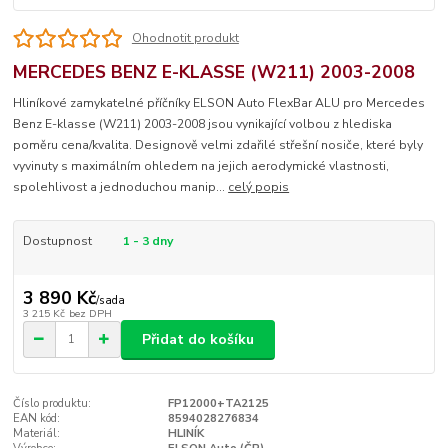
Ohodnotit produkt
MERCEDES BENZ E-KLASSE (W211) 2003-2008
Hliníkové zamykatelné příčníky ELSON Auto FlexBar ALU pro Mercedes
Benz E-klasse (W211) 2003-2008 jsou vynikající volbou z hlediska
poměru cena/kvalita. Designově velmi zdařilé střešní nosiče, které byly
vyvinuty s maximálním ohledem na jejich aerodymické vlastnosti,
spolehlivost a jednoduchou manip...
celý popis
Dostupnost
1 - 3 dny
3 890 Kč
/
sada
3 215 Kč
bez DPH
Přidat do košíku
Číslo produktu:
FP12000+TA2125
EAN kód:
8594028276834
Materiál:
HLINÍK