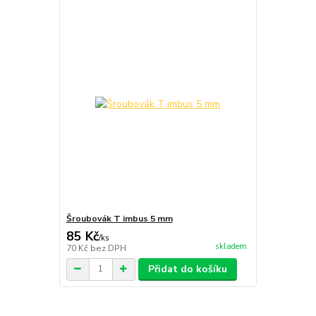
Šroubovák T imbus 5 mm
85 Kč
/
ks
skladem
70 Kč
bez DPH
Přidat do košíku