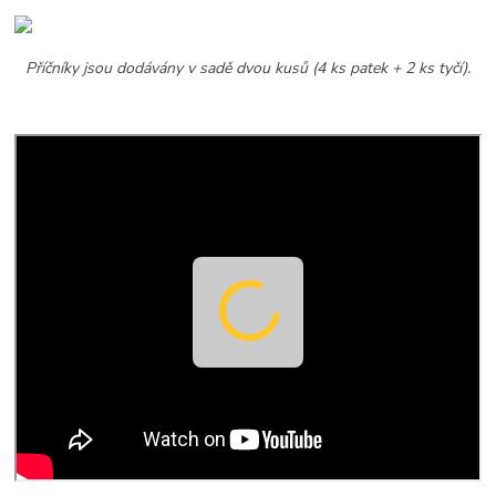
Příčníky jsou dodávány v sadě dvou kusů (4 ks patek + 2 ks tyčí).