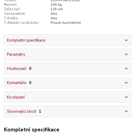
Výrobce:
ELSON Auto (ČR)
Nosnost:
100 kg
Délka tyčí:
125 cm
Zamykatelné:
Ano
T-drážka:
Ano
T-Adaptér na obrázku:
Pouze ilustrativní
Kompletní specifikace
Parametry
Hodnocení
0
Komentáře
0
Ke stažení
Související zboží
1
Kompletní specifikace