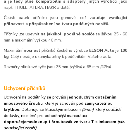
a je tedy plně kompatibilní s adaptéry jiných výrobců
, jako
např. THULE, ATERA, HAKR a další.
Čelisti patek příčníku jsou gumové, což zaručuje
vynikající
přilnavost a přizpůsobení se tvaru podélných nosičů.
Příčníky lze upevnit
na jakékoli podélné nosiče
se šířkou 25 - 60
mm a maximální výškou 40 mm.
Maximální
nosnost
příčníků českého výrobce
ELSON Auto
je
100
kg
. Celý nosič je uzamykatelný k podélníkům Vašeho auta.
Rozměry hliníkové tyče jsou 25 mm
(výška)
a 65 mm
(šířka)
.
Uchycení příčníků
Uchycení na podélníky se provádí
jednoduchým dotažením
imbusového šroubu
, který je schován pod
zamykatelnou
krytkou.
Dotahuje se klasickým imbusem
(5mm)
, který součástí
dodávky, nicméně pro pohodlnější manipulaci
doporučejeme
dokoupit šroubovák ve tvaru T s imbusem
(viz.
související zboží)
.