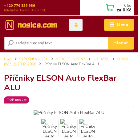
0
ks
+420 776 839 986
za
0 Kč
Infolinka: Po-Pá 8-18 hod.
Menu
Hledat
Úvod
STŘEŠNÍ NOSIČE
MERCEDES BENZ
E-KLASSE
KOMBI
(W211) 2002-2008
Příčníky ELSON Auto FlexBar ALU
Příčníky ELSON Auto FlexBar
ALU
TOP produkt