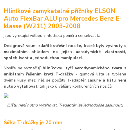
Hliníkové zamykatelné příčníky ELSON
Auto FlexBar ALU pro Mercedes Benz E-
klasse (W211) 2003-2008
jsou vynikající volbou z hlediska poměru cena/kvalita.
Designově velmi zdařilé střešní nosiče, které byly vyvinuty s
maximálním ohledem na jejich aerodymické vlastnosti,
spolehlivost a jednoduchou manipulaci.
Nosiče se vyznačují
hliníkovou tyčí aerodynamického tvaru s
unikátním řešením krytí T-drážky
- gumová lišta je tvořena
dvěma kusy, mezi něž se použitý T-adaptér zasune a
lištu není
nutno vytahovat
, tak jako u většiny konkurenčních nosičů!
(Lištu není nutno vytahovat, T-adaptér lze jednodušše zasunout)
Šířka T-drážky je 20 mm