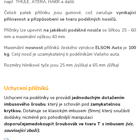
např. THULE, ATERA, HAKR a další.
Čelisti patek příčníku jsou gumové, což zaručuje
vynikající
přilnavost a přizpůsobení se tvaru podélných nosičů.
Příčníky lze upevnit
na jakékoli podélné nosiče
se šířkou 25 - 60
mm a maximální výškou 40 mm.
Maximální
nosnost
příčníků českého výrobce
ELSON Auto
je
100
kg
. Celý nosič je uzamykatelný k podélníkům Vašeho auta.
Rozměry hliníkové tyče jsou 25 mm
(výška)
a 65 mm
(šířka)
.
Uchycení příčníků
Uchycení na podélníky se provádí
jednoduchým dotažením
imbusového šroubu
, který je schován pod
zamykatelnou
krytkou.
Dotahuje se klasickým imbusem
(5mm)
, který součástí
dodávky, nicméně pro pohodlnější manipulaci
doporučejeme
dokoupit šroubovák ve tvaru T s imbusem
(viz.
související zboží)
.