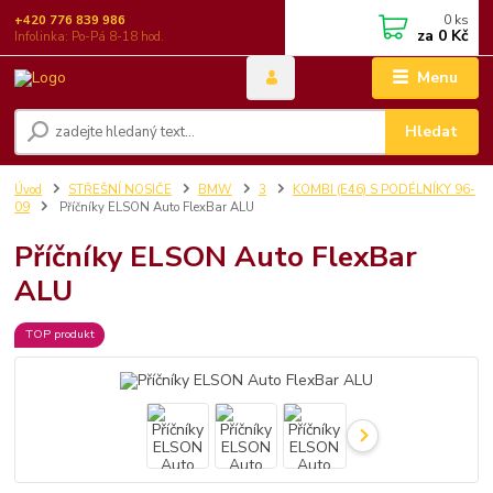
0
ks
+420 776 839 986
za
0 Kč
Infolinka: Po-Pá 8-18 hod.
Menu
Hledat
Úvod
STŘEŠNÍ NOSIČE
BMW
3
KOMBI (E46) S PODÉLNÍKY 96-
09
Příčníky ELSON Auto FlexBar ALU
Příčníky ELSON Auto FlexBar
ALU
TOP produkt