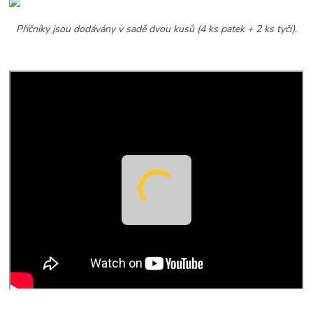
Příčníky jsou dodávány v sadě dvou kusů (4 ks patek + 2 ks tyčí).