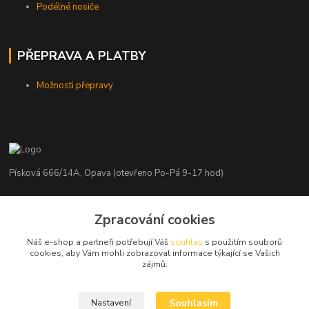
Podélné nosiče
PŘEPRAVA A PLATBY
Možnosti přepravy
Písková 666/14A, Opava (otevřeno Po-Pá 9-17 hod)
Radim Kaděrka
+420 776 839 986
Zpracování cookies
Infolinka: Po-Pá 8-18 hod.
Náš e-shop a partneři potřebují Váš
souhlas
s použitím souborů
cookies, aby Vám mohli zobrazovat informace týkající se Vašich
info@nosice.com
zájmů.
Souhlasím
Nastavení