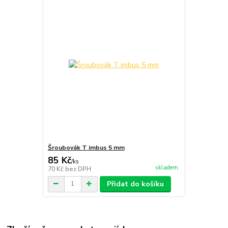
Šroubovák T imbus 5 mm
85 Kč
/
ks
skladem
70 Kč
bez DPH
Přidat do košíku