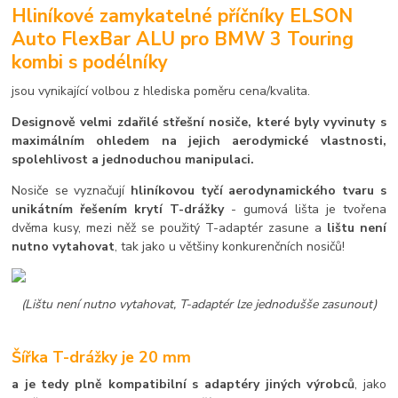
Hliníkové zamykatelné příčníky ELSON
Auto FlexBar ALU pro BMW 3 Touring
kombi s podélníky
jsou vynikající volbou z hlediska poměru cena/kvalita.
Designově velmi zdařilé střešní nosiče, které byly vyvinuty s
maximálním ohledem na jejich aerodymické vlastnosti,
spolehlivost a jednoduchou manipulaci.
Nosiče se vyznačují
hliníkovou tyčí aerodynamického tvaru s
unikátním řešením krytí T-drážky
- gumová lišta je tvořena
dvěma kusy, mezi něž se použitý T-adaptér zasune a
lištu není
nutno vytahovat
, tak jako u většiny konkurenčních nosičů!
(Lištu není nutno vytahovat, T-adaptér lze jednodušše zasunout)
Šířka T-drážky je 20 mm
a je tedy plně kompatibilní s adaptéry jiných výrobců
, jako