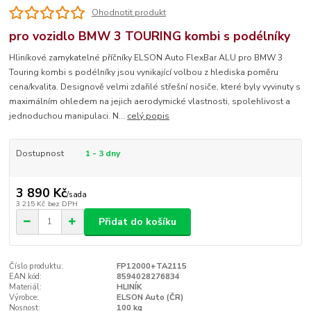
Ohodnotit produkt
pro vozidlo BMW 3 TOURING kombi s podélníky
Hliníkové zamykatelné příčníky ELSON Auto FlexBar ALU pro BMW 3
Touring kombi s podélníky jsou vynikající volbou z hlediska poměru
cena/kvalita. Designově velmi zdařilé střešní nosiče, které byly vyvinuty s
maximálním ohledem na jejich aerodymické vlastnosti, spolehlivost a
jednoduchou manipulaci. N...
celý popis
Dostupnost
1 - 3 dny
3 890 Kč
/
sada
3 215 Kč
bez DPH
Přidat do košíku
Číslo produktu:
FP12000+TA2115
EAN kód:
8594028276834
Materiál:
HLINÍK
Výrobce:
ELSON Auto (ČR)
Nosnost:
100 kg